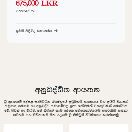
675,000 LKR
පර්චසයේ සිට
ඉඩම් පිළිබද සොයන්න
අනුබද්ධිත ආයතන
ශ්‍රී ලංකාවේ දේපළ සංවර්ධන ක්ෂේත්‍රයේ ප්‍රමුඛතම ආයතනය වන ප්‍රයිම් ව්‍යාපාර
සමුහය, සමගම හා අනුබද්ධ සමාගම්වල ඉතා ශක්තිමත් එකතුවකින් සමන්විත
වේ. ඔවුන් හා එක්ව, අපි ඔබගේ සෑම දේපල අවශ්‍යතාවයක්ම සපුරාලීම සඳහා
නවතම සහ වටිනාකම මත පදනම් වූ නිමවුම් නිර්මාණය කරන්නෙමු.