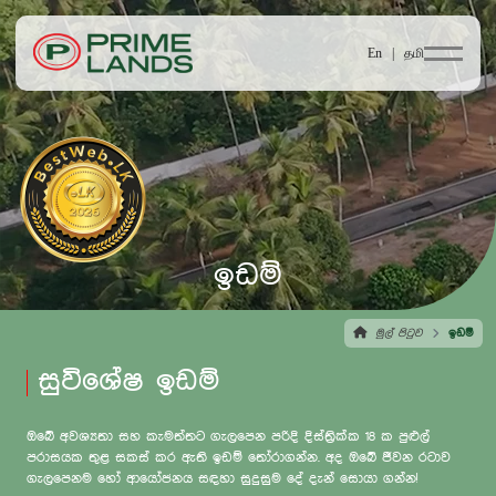
En |
தமி
ඉඩම්
මුල් පිටුව
ඉඩම්
සුවිශේෂ ඉඩම්
ඔබේ අවශ්‍යතා සහ කැමත්තට ගැලපෙන පරිදි දිස්ත්‍රික්ක 18 ක පුළුල්
පරාසයක තුළ සකස් කර ඇති ඉඩම් තෝරාගන්න. අද ඔබේ ජීවන රටාව
ගැලපෙනම හෝ ආයෝජනය සඳහා සුදුසුම දේ දැන් සොයා ගන්න!