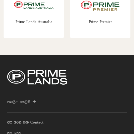
Prime Lands Australia
Prime Premier
ජනප්‍රිය සෙවුම්
අප ගැන සහ Contact
අප ගැන