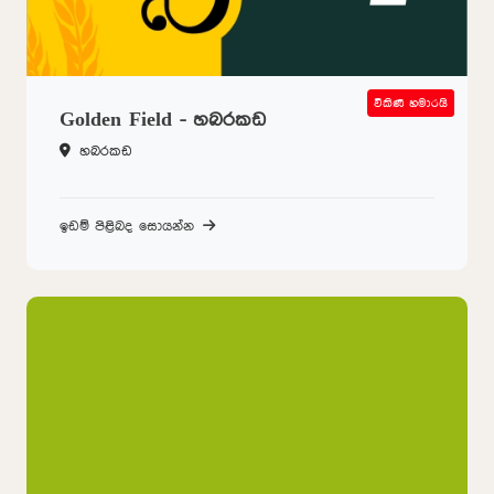
විකිණී හමාරයි
SOLD OUT
Golden Field - හබරකඩ
හබරකඩ
ඉඩම් පිළිබද සොයන්න