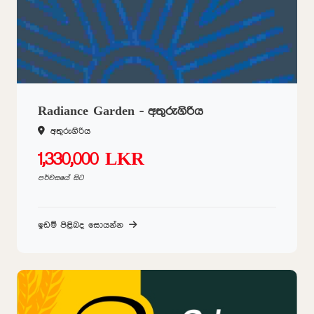
Radiance Garden - අතුරුගිරිය
අතුරුගිරිය
1,330,000 LKR
පර්චසයේ සිට
ඉඩම් පිළිබද සොයන්න