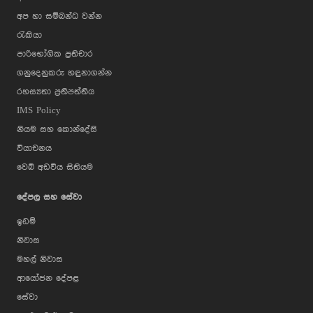
අප හා සම්බන්ධ වන්න
රැකියා
පාරිභෝගික ප්‍රතිචාර
ගනුදෙනුකරු හඳුනාගන්න
රහස්‍යතා ප්‍රතිපත්තිය
IMS Policy
නියම සහ කොන්දේසි
වියාචනය
වෙබ් අඩවිය සිතියම
දේපල සහ සේවා
ඉඩම්
නිවාස
මහල් නිවාස
ආයෝජන දේපළ
සේවා