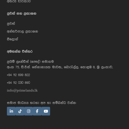
අතථ්‍ය චාරිකාව
පුවත් සහ ප්‍රකාශන
පුවත්
අන්තර්ජාල ප්‍රකාශන
බ්ලොග්
AI Assistant
අමතන්න විස්තර
ප්‍රයිම් ලෑන්ඩ්ස් (පෞද්) සමාගම
Hi, I'm Prime Bee, Your AI
අංක 75, ඩී.එස්. සේනානායක මාවත,, බොරැල්ල, කොළඹ 8, ශ්‍රී ලංකාව,
Assistant!
+94 112 699 822
Tap the Call button above to talk
with me, or simply type your
+94 112 030 890
message below and I'll be happy to
help.
info@primelands.lk
සමාජ මාධ්‍යය හරහා අප හා සම්බන්ධ වන්න: