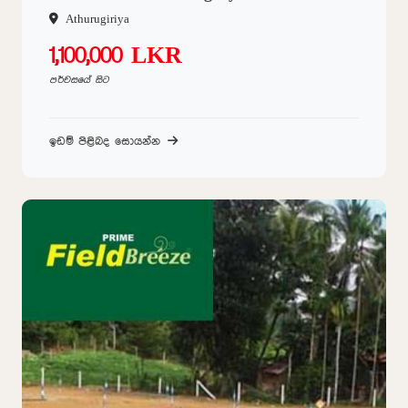
Athurugiriya
1,100,000 LKR
පර්චසයේ සිට
ඉඩම් පිළිබද සොයන්න