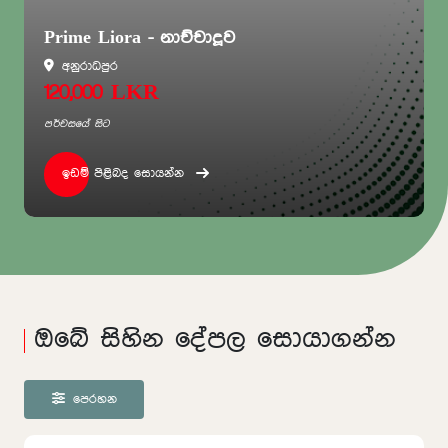
Prime Liora - නාච්චාදූව
අනුරාධපුර
120,000 LKR
පර්චසයේ සිට
ඉඩම් පිළිබද සොයන්න
ඔබේ සිහින දේපල සොයාගන්න
පෙරහන