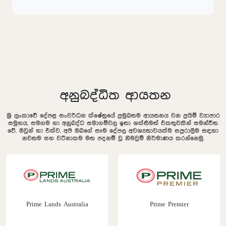
අනුබද්ධිත ආයතන
ශ්‍රී ලංකාවේ දේපළ සංවර්ධන ක්ෂේත්‍රයේ ප්‍රමුඛතම ආයතනය වන ප්‍රයිම් ව්‍යාපාර
සමුහය, සමගම හා අනුබද්ධ සමාගම්වල ඉතා ශක්තිමත් එකතුවකින් සමන්විත
වේ. ඔවුන් හා එක්ව, අපි ඔබගේ සෑම දේපල අවශ්‍යතාවයක්ම සපුරාලීම සඳහා
නවතම සහ වටිනාකම මත පදනම් වූ නිමවුම් නිර්මාණය කරන්නෙමු.
Prime Lands Australia
Prime Premier