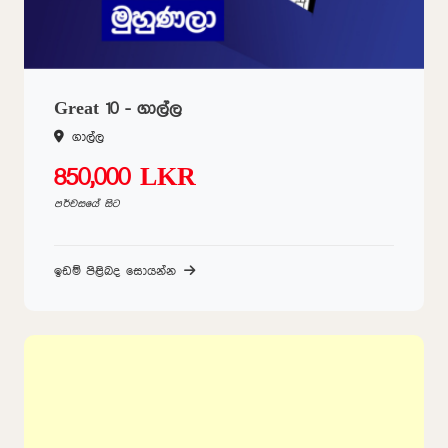
Great 10 - ගාල්ල
ගාල්ල
850,000 LKR
පර්චසයේ සිට
ඉඩම් පිළිබද සොයන්න