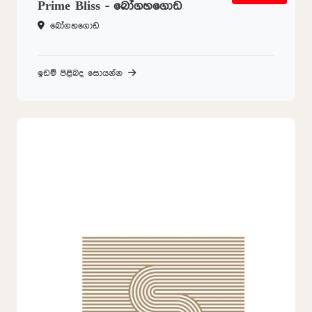
Prime Bliss - බෝගහගොඩ
බෝගහගොඩ
ඉඩම් පිළිබද සොයන්න