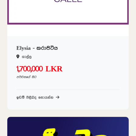
Elysia - කරාපිටිය
ගාල්ල
1,700,000 LKR
පර්චසයේ සිට
ඉඩම් පිළිබද සොයන්න