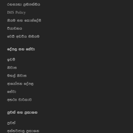
රහස්‍යතා ප්‍රතිපත්තිය
IMS Policy
නියම සහ කොන්දේසි
වියාචනය
වෙබ් අඩවිය සිතියම
දේපල සහ සේවා
ඉඩම්
නිවාස
මහල් නිවාස
ආයෝජන දේපළ
සේවා
අතථ්‍ය චාරිකාව
පුවත් සහ ප්‍රකාශන
පුවත්
අන්තර්ජාල ප්‍රකාශන