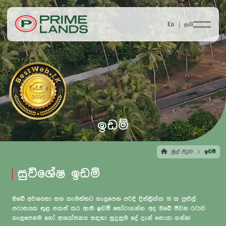
En |
தமி
ඉඩම්
මුල් පිටුව
ඉඩම්
සුවිශේෂ ඉඩම්
ඔබේ අවශ්‍යතා සහ කැමත්තට ගැලපෙන පරිදි දිස්ත්‍රික්ක 18 ක පුළුල්
පරාසයක තුළ සකස් කර ඇති ඉඩම් තෝරාගන්න. අද ඔබේ ජීවන රටාව
ගැලපෙනම හෝ ආයෝජනය සඳහා සුදුසුම දේ දැන් සොයා ගන්න!