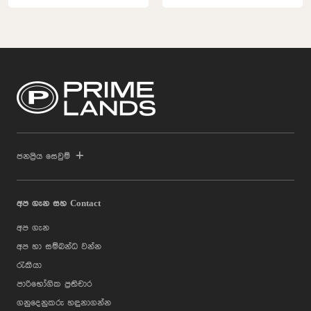
ජනප්‍රිය සෙවුම්
අප ගැන සහ Contact
අප ගැන
අප හා සම්බන්ධ වන්න
රැකියා
පාරිභෝගික ප්‍රතිචාර
ගනුදෙනුකරු හඳුනාගන්න