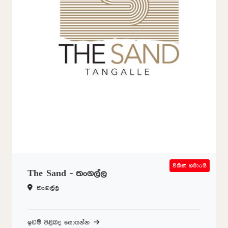
විකිණී හමාරයි
SOLD OUT
The Sand - තංගල්ල
තංගල්ල
ඉඩම් පිළිබද සොයන්න