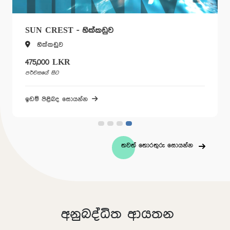
REST - හික්කඩුව
PRIME L
්කඩුව
Elpitiya
00 LKR
200,000 
 සිට
පර්චසයේ සිට
ිළිබද සොයන්න
ඉඩම් පිළිබ
තවත් තොරතුරු සොයන්න
අනුබද්ධිත ආයතන