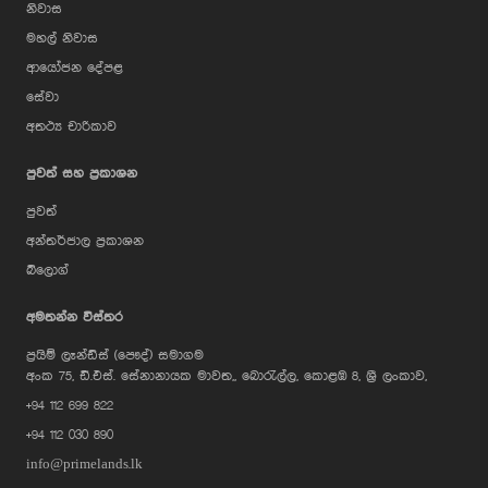
නිවාස
මහල් නිවාස
ආයෝජන දේපළ
සේවා
අතථ්‍ය චාරිකාව
පුවත් සහ ප්‍රකාශන
පුවත්
අන්තර්ජාල ප්‍රකාශන
බ්ලොග්
AI Assistant
අමතන්න විස්තර
ප්‍රයිම් ලෑන්ඩ්ස් (පෞද්) සමාගම
Hi, I'm Prime Bee, Your AI
අංක 75, ඩී.එස්. සේනානායක මාවත,, බොරැල්ල, කොළඹ 8, ශ්‍රී ලංකාව,
Assistant!
+94 112 699 822
Tap the Call button above to talk
with me, or simply type your
+94 112 030 890
message below and I'll be happy to
help.
info@primelands.lk