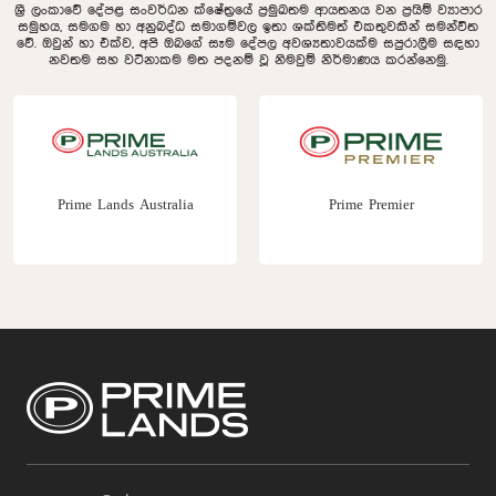
ශ්‍රී ලංකාවේ දේපළ සංවර්ධන ක්ෂේත්‍රයේ ප්‍රමුඛතම ආයතනය වන ප්‍රයිම් ව්‍යාපාර
සමුහය, සමගම හා අනුබද්ධ සමාගම්වල ඉතා ශක්තිමත් එකතුවකින් සමන්විත
වේ. ඔවුන් හා එක්ව, අපි ඔබගේ සෑම දේපල අවශ්‍යතාවයක්ම සපුරාලීම සඳහා
නවතම සහ වටිනාකම මත පදනම් වූ නිමවුම් නිර්මාණය කරන්නෙමු.
Prime Lands Australia
Prime Premier