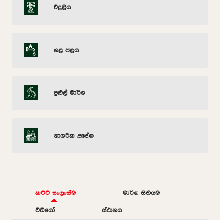
විදුලිය
නළ ජලය
පුළුල් මාර්ග
නාගරික ප්‍රදේශ
කට්ටි සැලැස්ම
මාර්ග සිතියම
වීඩියෝ
ස්ථානය