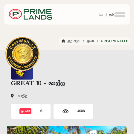
En |
தமி
මුල් පිටුව
ඉඩම්
GREAT 10 GALLE
GREAT 10 - ගාල්ල
ගාල්ල
6
4996
සජීවී