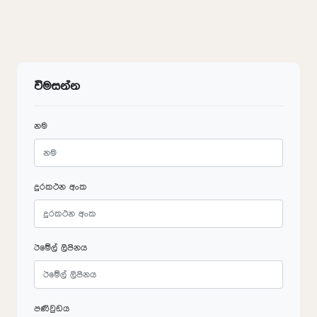
විමසන්න
නම
දුරකථන අංක
ඊමේල් ලිපිනය
පණිවුඩය