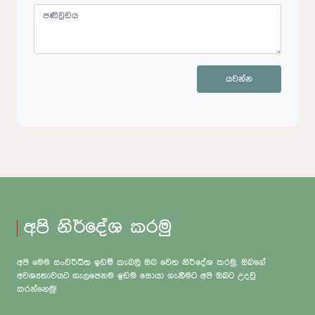
යවන්න
අපි නිර්දේශ කරමු
අපි මෙම සංවර්ධිත ඉඩම් කැබලි ඔබ වෙත නිර්දේශ කරමු. ඔබගේ
අවශ්‍යතාවයට ගැලපෙනම ඉඩම සොයා ගැනීමට අපි ඔබට උදවු
කරන්නෙමු!