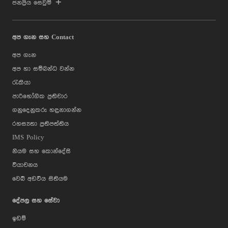
ජනප්‍රිය සෙවුම්
අප ගැන සහ Contact
අප ගැන
අප හා සම්බන්ධ වන්න
රැකියා
පාරිභෝගික ප්‍රතිචාර
ගනුදෙනුකරු හඳුනාගන්න
රහස්‍යතා ප්‍රතිපත්තිය
IMS Policy
නියම සහ කොන්දේසි
වියාචනය
වෙබ් අඩවිය සිතියම
දේපල සහ සේවා
ඉඩම්