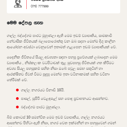
0710 777999
මෙම දේපල ගැන
ගාල්ල බද්දේගම පාරට මුහුණලා ඇති මෙම ඉඩම් ව්‍යාපෘතිය, සාමකාමී
නේවාසික ජීවිතයක් බලාපොරොත්තු වන ඔබ සදහා මෙන්ම දිගු කාලීන
ආයෝජන අවස්ථා වෙනුවෙන් ඉතාමත් ගැළපෙන ඉඩම් ව්‍යාපෘතියක් වේ.
දෛනික ජීවිතයේ සියලු අවශ්‍යතා සඳහා පහසු ප්‍රවේශයක් ලබාදෙන මෙම
ව්‍යාපෘතිය , නිස්කලංක වටපිටාවක් තුළ සුවපහසු ජීවිතයක් ගත කිරීමට
අවශ්‍ය සියලු පහසුකම් සහිත නිසා ඔබේ පවුල සමඟ සතුටින් හා
ආරක්ෂිතව ජීවත් වීමට සුදුසු මෙන්ම ඉතා වටිනාකමක් සහිත වටිනා
තේරීමක් වේ.
ගාල්ල නගරයට විනාඩි 10යි.
පාසල්, සුපිරි වෙළඳසැල් සහ පොදු ප්‍රවාහනයට ආසන්නව.
බද්දේගම පාරට මුහුණලා.
බිම් කොටස් 10 සමන්විත මෙම ඉඩම් ව්‍යාපෘතිය, ගාල්ල නගරයට
ආසන්නව පිහිටා ඇති නිසා, නගර වෙත ඉක්මනින් හා පහසුවෙන් ගමන්