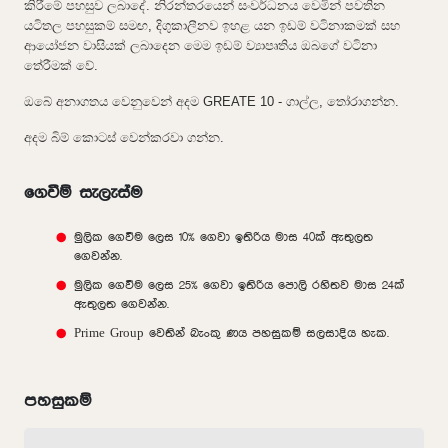
කිරීමේ පහසුව ලබාදේ. නිරන්තරයෙන් සංවර්ධනය වෙමින් පවතින
යටිතල පහසුකම් සමඟ, දිගුකාලීනව ඉහළ යන ඉඩම් වටිනාකමක් සහ
ආයෝජන වාසියක් ලබාදෙන මෙම ඉඩම් ව්‍යාපෘතිය ඔබගේ වටිනා
තේරීමක් වේ.
ඔබේ අනාගතය වෙනුවෙන් අදම GREATE 10 - ගාල්ල, තෝරාගන්න.
අදම බිම් කොටස් වෙන්කරවා ගන්න.
ගෙවීම් සැලැස්ම
මුලික ගෙවීම ලෙස 10% ගෙවා ඉතිරිය මාස 40ක් ඇතුලත
ගෙවන්න.
මුලික ගෙවීම ලෙස 25% ගෙවා ඉතිරිය පොලි රහිතව මාස 24ක්
ඇතුලත ගෙවන්න.
Prime Group වෙතින් බැංකු ණය පහසුකම් සලසාදිය හැක.
පහසුකම්