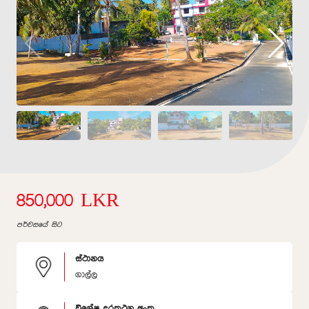
850,000 LKR
පර්චසයේ සිට
ස්ථානය
ගාල්ල
විශේෂ දුරකථන අංක