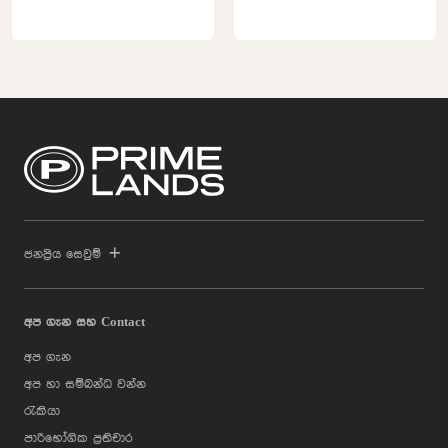
ජනප්‍රිය සෙවුම්
අප ගැන සහ Contact
අප ගැන
අප හා සම්බන්ධ වන්න
රැකියා
පාරිභෝගික ප්‍රතිචාර