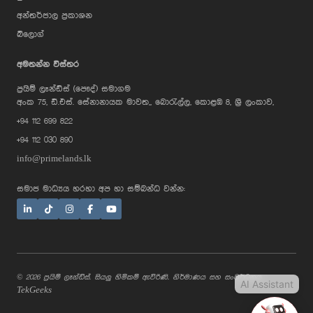
අන්තර්ජාල ප්‍රකාශන
බ්ලොග්
AI Assistant
අමතන්න විස්තර
ප්‍රයිම් ලෑන්ඩ්ස් (පෞද්) සමාගම
Hi, I'm Prime Bee, Your AI
අංක 75, ඩී.එස්. සේනානායක මාවත,, බොරැල්ල, කොළඹ 8, ශ්‍රී ලංකාව,
Assistant!
+94 112 699 822
Tap the Call button above to talk
with me, or simply type your
+94 112 030 890
message below and I'll be happy to
help.
info@primelands.lk
සමාජ මාධ්‍යය හරහා අප හා සම්බන්ධ වන්න:
© 2026 ප්‍රයිම් ලෑන්ඩ්ස්. සියලු හිමිකම් ඇවිරිණි. නිර්මාණය සහ සංවර්ධනය
AI Assistant
TekGeeks