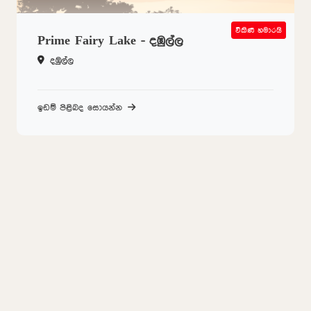
විකිණී හමාරයි
SOLD OUT
Prime Fairy Lake - දඹුල්ල
දඹුල්ල
ඉඩම් පිළිබද සොයන්න