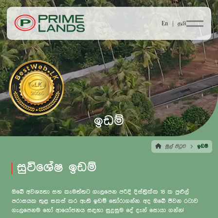
En |
தமி
ඉඩම්
මුල් පිටුව
ඉඩම්
සුවිශේෂ ඉඩම්
ඔබේ අවශ්‍යතා සහ කැමත්තට ගැලපෙන පරිදි දිස්ත්‍රික්ක 18 ක පුළුල්
පරාසයක තුළ සකස් කර ඇති ඉඩම් තෝරාගන්න. අද ඔබේ ජීවන රටාව
ගැලපෙනම හෝ ආයෝජනය සඳහා සුදුසුම දේ දැන් සොයා ගන්න!