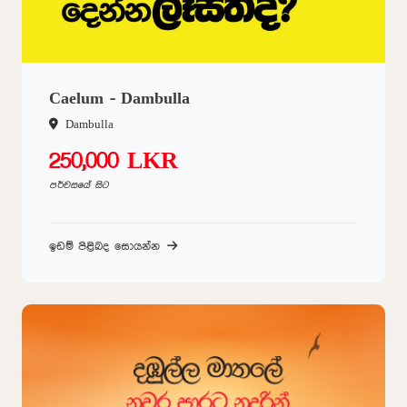
Caelum - Dambulla
Dambulla
250,000 LKR
පර්චසයේ සිට
ඉඩම් පිළිබද සොයන්න