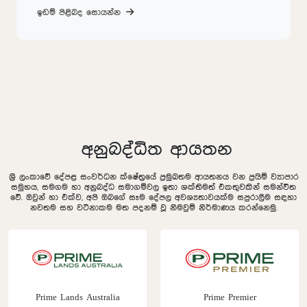
ඉඩම් පිළිබද සොයන්න
අනුබද්ධිත ආයතන
ශ්‍රී ලංකාවේ දේපළ සංවර්ධන ක්ෂේත්‍රයේ ප්‍රමුඛතම ආයතනය වන ප්‍රයිම් ව්‍යාපාර
සමුහය, සමගම හා අනුබද්ධ සමාගම්වල ඉතා ශක්තිමත් එකතුවකින් සමන්විත
වේ. ඔවුන් හා එක්ව, අපි ඔබගේ සෑම දේපල අවශ්‍යතාවයක්ම සපුරාලීම සඳහා
නවතම සහ වටිනාකම මත පදනම් වූ නිමවුම් නිර්මාණය කරන්නෙමු.
Prime Lands Australia
Prime Premier