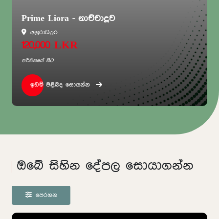
Prime Liora - නාච්චාදූව
අනුරාධපුර
120,000 LKR
පර්චසයේ සිට
ඉඩම් පිළිබද සොයන්න
ඔබේ සිහින දේපල සොයාගන්න
පෙරහන