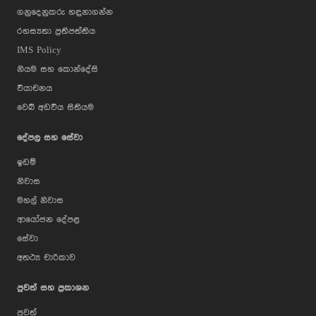
ගනුදෙනුකරු හඳුනාගන්න
රහස්‍යතා ප්‍රතිපත්තිය
IMS Policy
නියම සහ කොන්දේසි
වියාචනය
වෙබ් අඩවිය සිතියම
දේපල සහ සේවා
ඉඩම්
නිවාස
මහල් නිවාස
ආයෝජන දේපළ
සේවා
අතථ්‍ය චාරිකාව
පුවත් සහ ප්‍රකාශන
පුවත්