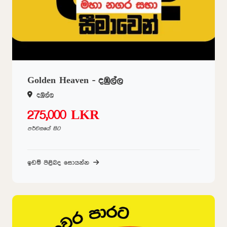
Golden Heaven - දඹුල්ල
දඹුල්ල
275,000 LKR
පර්චසයේ සිට
ඉඩම් පිළිබද සොයන්න