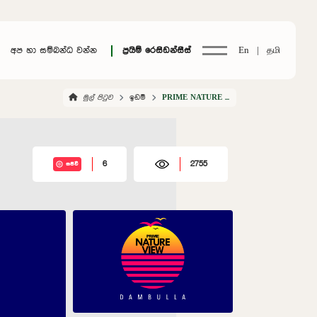
අප හා සම්බන්ධ වන්න
ප්‍රයිම් රෙසිඩන්සීස්
En |
தமி
මුල් පිටුව
ඉඩම්
PRIME NATURE VIEW DAMBULLA
6
2755
සජීවී