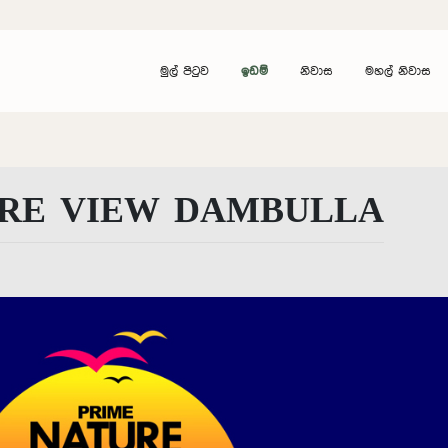
මුල් පිටුව
ඉඩම්
නිවාස
මහල් නිවාස
URE VIEW DAMBULLA