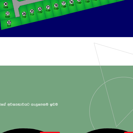
 ඔබගේ අවශ්‍යතාවයට ගැලපෙනම ඉඩම