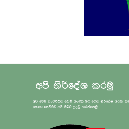
අපි නිර්දේශ කරමු
අපි මෙම සංවර්ධිත ඉඩම් කැබලි ඔබ වෙත නිර්දේශ කරමු.
සොයා ගැනීමට අපි ඔබට උදවු කරන්නෙමු!