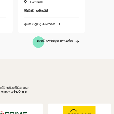
Dambulla
Dambull
විකිණී හමාරයි
විකිණී හම
ඉඩම් පිළිබද සොයන්න
ඉඩම් පිළිබ
තවත් තොරතුරු සොයන්න
නුබද්ධ සමාගම්වල ඉතා
ලීම සඳහා නවතම සහ