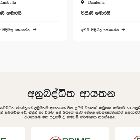
Dambulla
Dambulla
ිණී හමාරයි
විකිණී හමාරයි
් පිළිබද සොයන්න
ඉඩම් පිළිබද සොයන්න
අනුබද්ධිත ආයතන
සංවර්ධන ක්ෂේත්‍රයේ ප්‍රමුඛතම ආයතනය වන ප්‍රයිම් ව්‍යාපාර සමුහය, සමගම හා අ
ින් සමන්විත වේ. ඔවුන් හා එක්ව, අපි ඔබගේ සෑම දේපල අවශ්‍යතාවයක්ම සපුරා
වටිනාකම මත පදනම් වූ නිමවුම් නිර්මාණය කරන්නෙමු.