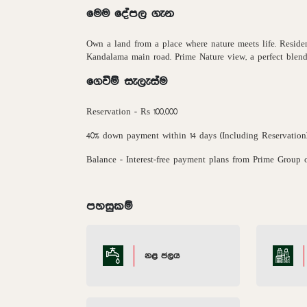
මෙම දේපල ගැන
Own a land from a place where nature meets life. Reside
Kandalama main road. Prime Nature view, a perfect blend
ගෙවීම් සැලැස්ම
Reservation - Rs 100,000
40% down payment within 14 days (Including Reservation
Balance - Interest-free payment plans from Prime Group o
පහසුකම්
නළ ජලය