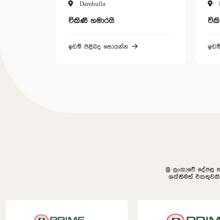
Dambulla
විකිණී හමාරයි
වික
ඉඩම් පිළිබද සොයන්න
ඉඩම
ශ්‍රී ලංකාවේ දේපළ 
ශක්තිමත් එකතුවක