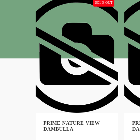
SOLD OUT
SOLD OUT
VIEW
PRIME NATURE VIEW
PR
DAMBULLA
DA