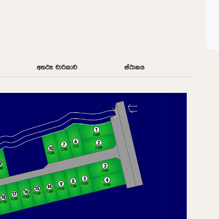
අතථ්‍ය චාරිකාව
ස්ථානය