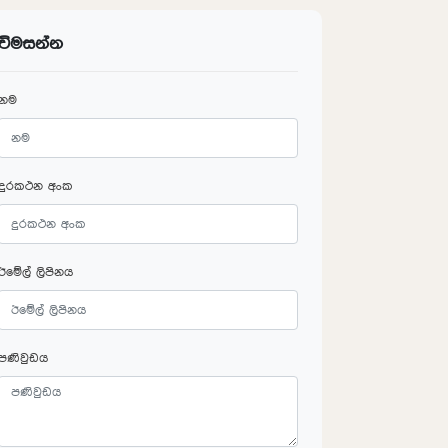
විමසන්න
නම
දුරකථන අංක
ඊමේල් ලිපිනය
පණිවුඩය