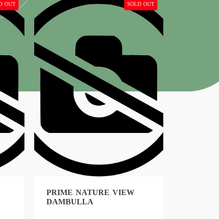
D OUT
SOLD OUT
PRIME NATURE VIEW
PRIME 
DAMBULLA
DAMBU