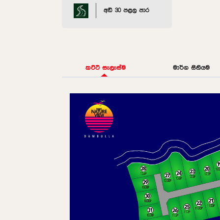
අඩි 30 පළල පාර
කට්ටි සැලැස්ම
මාර්ග සිතියම