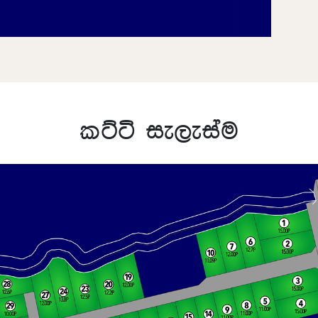
කට්ටි සැලැස්ම