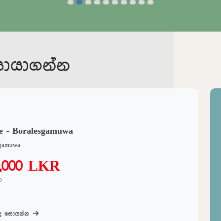
න්න
ඉඩම් පිළිබද සොයන්න
සොයාගන්න
e - Boralesgamuwa
sgamuwa
0,000 LKR
ට
බද සොයන්න