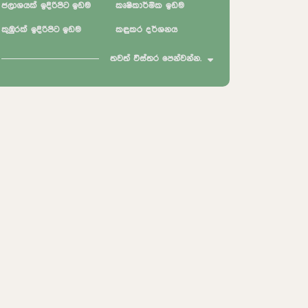
ජලාශයක් ඉදිරිපිට ඉඩම
කෘෂිකාර්මික ඉඩම
කුඹුරක් ඉදිරිපිට ඉඩම
කඳුකර දර්ශනය
තවත් විස්තර පෙන්වන්න.