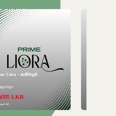
Aventra - රාජගිරිය
රාජගිරිය
3,250,000 LKR
පර්චසයේ සිට