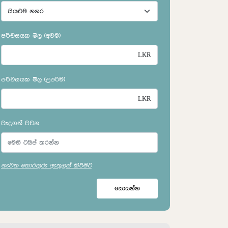
පර්චසයක මිල (අවම)
පර්චසයක මිල (උපරිම)
වැදගත් වචන
නැවත තොරතුරු ඇතුලත් කිරීමට
සොයන්න