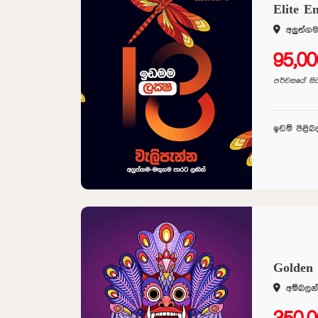
Elite E
අලුත්ග
95,0
පර්චසයේ සි
ඉඩම් පිළි
Golden
අම්බල