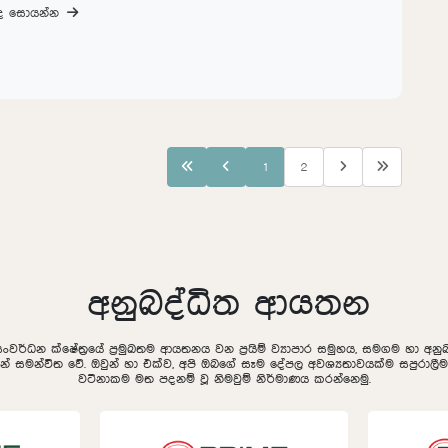
බද සොයන්න
1
2
අනුබද්ධිත ආයතන
සංවර්ධන ක්ෂේත්‍රයේ ප්‍රමුඛතම ආයතනය වන ප්‍රයිම් ව්‍යාපාර සමුහය, සමගම හා අ
ින් සමන්විත වේ. ඔවුන් හා එක්ව, අපි ඔබගේ සෑම දේපල අවශ්‍යතාවයක්ම සපුරා
වටිනාකම මත පදනම් වූ නිමවුම් නිර්මාණය කරන්නෙමු.