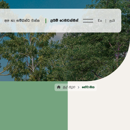
අප හා සම්බන්ධ වන්න
ප්‍රයිම් රෙසිඩන්සීස්
En |
தமி
මුල් පිටුව
නේවාසික