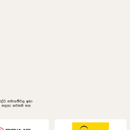
නුබද්ධ සමාගම්වල ඉතා
ලීම සඳහා නවතම සහ