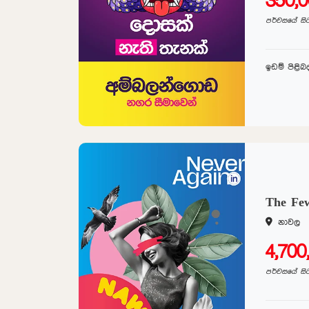
350,
පර්චසයේ සි
ඉඩම් පිළි
The Fe
නාවල
4,70
පර්චසයේ සි