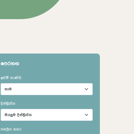
ඉඩම් පිළිබද සොයන්න
පෙරහන
ඉඩම් කාණ්ඩ
දිස්ත්‍රික්ක
ජනප්‍රිය නගර