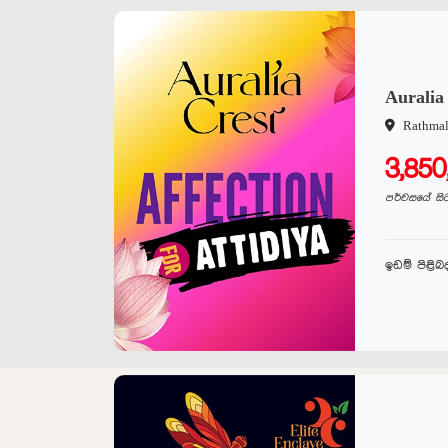
Auralia
Rathma
3,85
පර්චසයේ සි
ඉඩම් පිළි