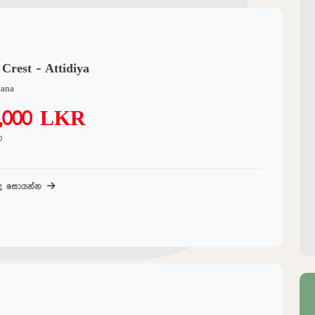
 Crest - Attidiya
lana
0,000 LKR
ට
බද සොයන්න