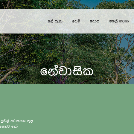
මුල් පිටුව
ඉඩම්
නිවාස
මහල් නිවාස
නේවාසික
 පුළුල් පරාසයක තුළ
ැලපෙනම හෝ