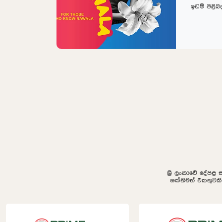
ඉඩම් පිළි
ශ්‍රී ලංකාවේ දේපළ 
ශක්තිමත් එකතුවක