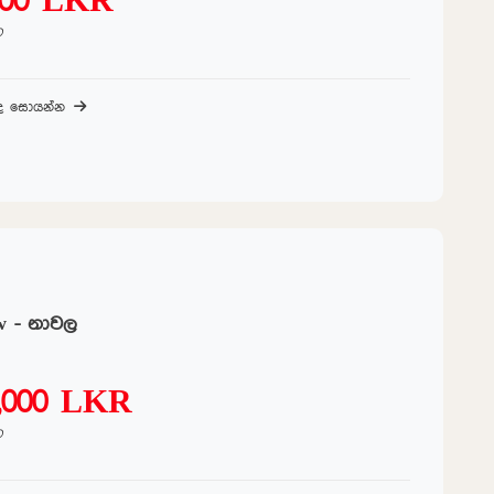
000 LKR
ට
බද සොයන්න
w - නාවල
0,000 LKR
ට