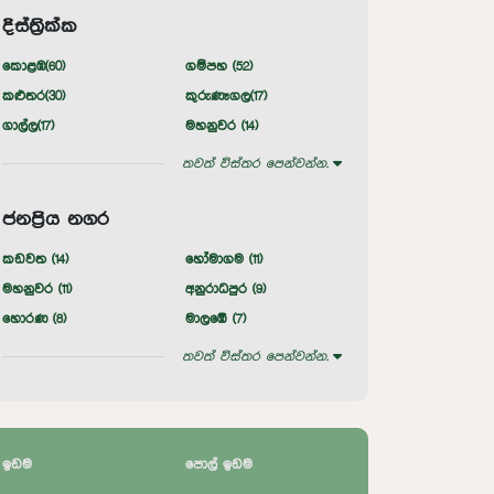
දිස්ත්‍රික්ක
කොළඹ(
60
)
ගම්පහ (
52
)
කළුතර(
30
)
කුරුණෑගල(
17
)
ගාල්ල(
17
)
මහනුවර (
14
)
තවත් විස්තර පෙන්වන්න.
ජනප්‍රිය නගර
කඩවත (
14
)
හෝමාගම (
11
)
මහනුවර (
11
)
අනුරාධපුර (
9
)
හොරණ (
8
)
මාලඹේ (
7
)
තවත් විස්තර පෙන්වන්න.
ඉඩම
පොල් ඉඩම