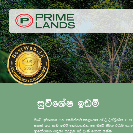
සුවිශේෂ ඉඩම්
ඔබේ අවශ්‍යතා සහ කැමත්තට ගැලපෙන පරිදි දිස්ත්‍රික්ක 18 ක
සකස් කර ඇති ඉඩම් තෝරාගන්න. අද ඔබේ ජීවන රටාව ග
ආයෝජනය සඳහා සුදුසුම දේ දැන් සොයා ගන්න!