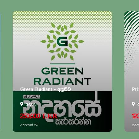
 අලව්ව
Prime Liora - නාච්චාදූව
අනුරාධපුර
R
120,000 LKR
පර්චසයේ සිට