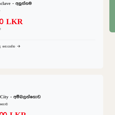
nclave - අලුත්ගම
ම
00 LKR
ට
බද සොයන්න
 City - අම්බලන්ගොඩ
න්ගොඩ