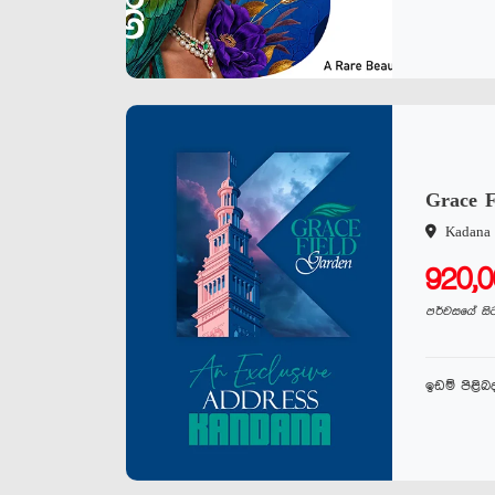
Grace F
Kadana
920,
පර්චසයේ සි
ඉඩම් පිළි