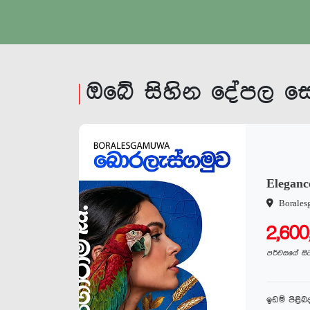
ම් පිළිබද සොයන්න
ඉඩම් පිළිබද සොය
ඔබේ සිහින දේපල 
Eleganc
Borale
2,60
පර්චසයේ සි
ඉඩම් පිළි