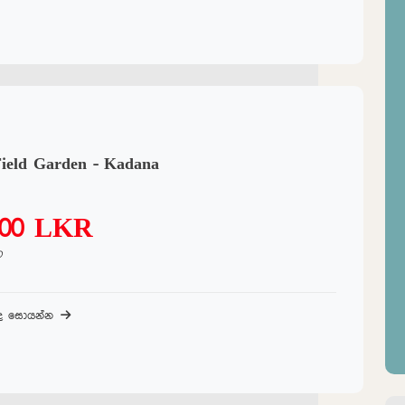
ield Garden - Kadana
000 LKR
ට
බද සොයන්න