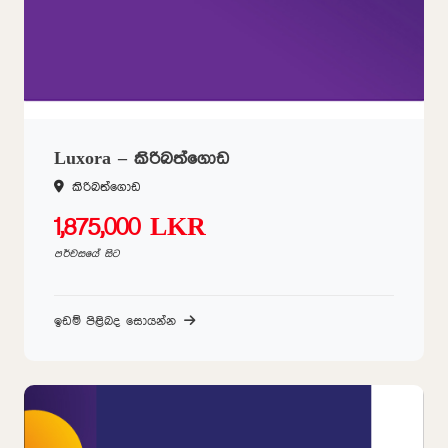
Luxora – කිරිබත්ගොඩ
කිරිබත්ගොඩ
1,875,000 LKR
පර්චසයේ සිට
ඉඩම් පිළිබද සොයන්න