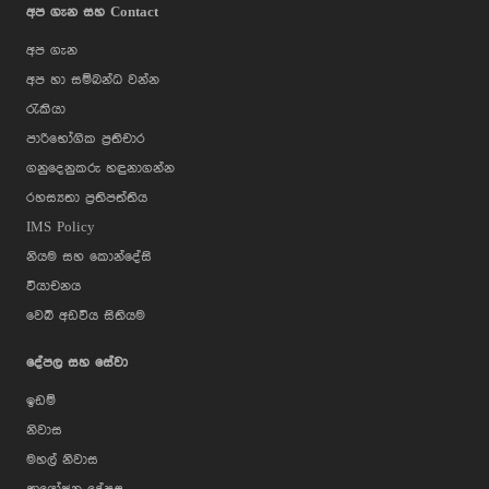
අප ගැන සහ Contact
අප ගැන
අප හා සම්බන්ධ වන්න
රැකියා
පාරිභෝගික ප්‍රතිචාර
ගනුදෙනුකරු හඳුනාගන්න
රහස්‍යතා ප්‍රතිපත්තිය
IMS Policy
නියම සහ කොන්දේසි
වියාචනය
වෙබ් අඩවිය සිතියම
දේපල සහ සේවා
ඉඩම්
නිවාස
මහල් නිවාස