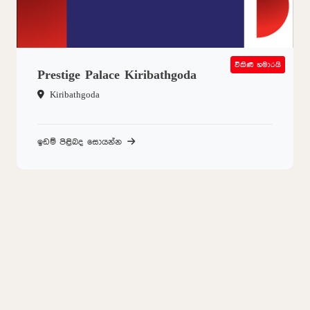
විකිණී හමාරයි
SOLD OUT
Prestige Palace Kiribathgoda
Kiribathgoda
ඉඩම් පිළිබද සොයන්න