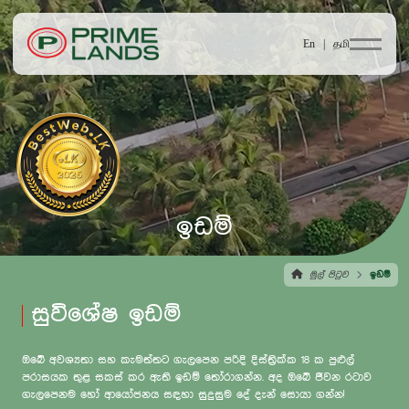
En |
தமி
ඉඩම්
මුල් පිටුව
ඉඩම්
සුවිශේෂ ඉඩම්
ඔබේ අවශ්‍යතා සහ කැමත්තට ගැලපෙන පරිදි දිස්ත්‍රික්ක 18 ක පුළුල්
පරාසයක තුළ සකස් කර ඇති ඉඩම් තෝරාගන්න. අද ඔබේ ජීවන රටාව
ගැලපෙනම හෝ ආයෝජනය සඳහා සුදුසුම දේ දැන් සොයා ගන්න!