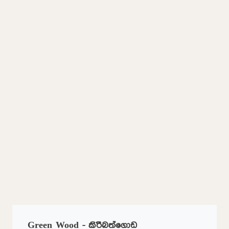
Green Wood - කිරිිබත්ගොඩ