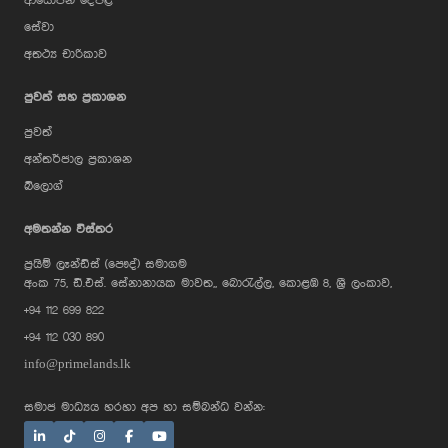
ආයෝජන දේපළ
සේවා
අතථ්‍ය චාරිකාව
පුවත් සහ ප්‍රකාශන
පුවත්
අන්තර්ජාල ප්‍රකාශන
බ්ලොග්
AI Assistant
අමතන්න විස්තර
ප්‍රයිම් ලෑන්ඩ්ස් (පෞද්) සමාගම
Hi, I'm Prime Bee, Your AI
අංක 75, ඩී.එස්. සේනානායක මාවත,, බොරැල්ල, කොළඹ 8, ශ්‍රී ලංකාව,
Assistant!
+94 112 699 822
Tap the Call button above to talk
with me, or simply type your
+94 112 030 890
message below and I'll be happy to
help.
info@primelands.lk
සමාජ මාධ්‍යය හරහා අප හා සම්බන්ධ වන්න: