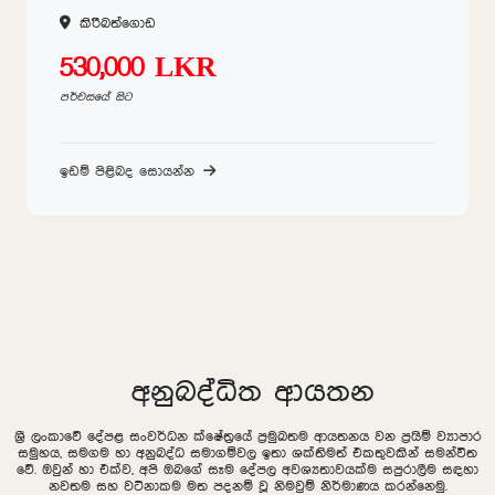
කිරිිබත්ගොඩ
530,000 LKR
පර්චසයේ සිට
ඉඩම් පිළිබද සොයන්න
අනුබද්ධිත ආයතන
ශ්‍රී ලංකාවේ දේපළ සංවර්ධන ක්ෂේත්‍රයේ ප්‍රමුඛතම ආයතනය වන ප්‍රයිම් ව්‍යාපාර
සමුහය, සමගම හා අනුබද්ධ සමාගම්වල ඉතා ශක්තිමත් එකතුවකින් සමන්විත
වේ. ඔවුන් හා එක්ව, අපි ඔබගේ සෑම දේපල අවශ්‍යතාවයක්ම සපුරාලීම සඳහා
නවතම සහ වටිනාකම මත පදනම් වූ නිමවුම් නිර්මාණය කරන්නෙමු.