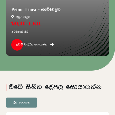
Prime Liora - නාච්චාදූව
අනුරාධපුර
120,000 LKR
පර්චසයේ සිට
ඉඩම් පිළිබද සොයන්න
ඔබේ සිහින දේපල සොයාගන්න
පෙරහන