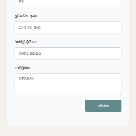
දුරකථන අංක
ඊමේල් ලිපිනය
පණිවුඩය
යවන්න