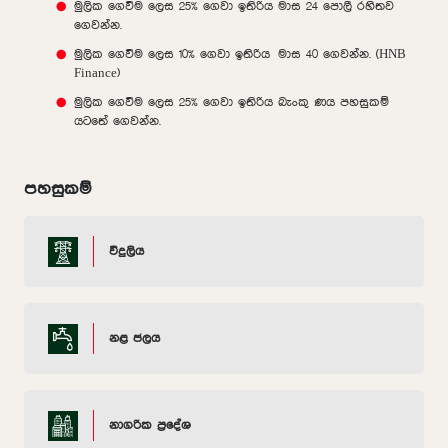
මුලික ගෙවීම ලෙස 25% ගෙවා ඉතිරිය මාස 24 පොලී රහිතව
ගෙවන්න.
මුලික ගෙවීම ලෙස 10% ගෙවා ඉතිරිය මාස 40 ගෙවන්න. (HNB
Finance)
මුලික ගෙවීම ලෙස 25% ගෙවා ඉතිරිය බැංකු ණය පහසුකම්
යටතේ ගෙවන්න.
පහසුකම්
විදුලිය
නළ ජලය
නාගරික ප්‍රදේශ