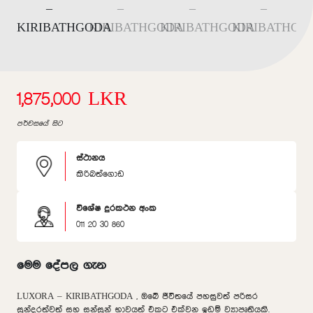
1,875,000 LKR
පර්චසයේ සිට
ස්ථානය
කිරිබත්ගොඩ
විශේෂ දුරකථන අංක
011 20 30 860
මෙම දේපල ගැන
LUXORA – KIRIBATHGODA , ඔබේ ජීවිතයේ පහසුවත් පරිසර
සුන්දරත්වත් සහ සන්සුන් භාවයත් එකට එක්වන ඉඩම් ව්‍යාපෘතියකි.