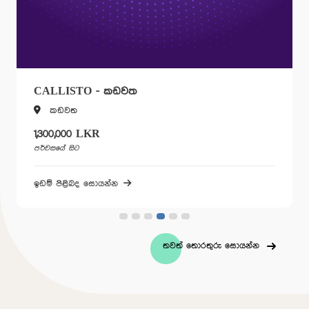
CALLISTO - කඩවත
කඩවත
1,300,000 LKR
පර්චසයේ සිට
ඉඩම් පිළිබද සොයන්න
තවත් තොරතුරු සොයන්න