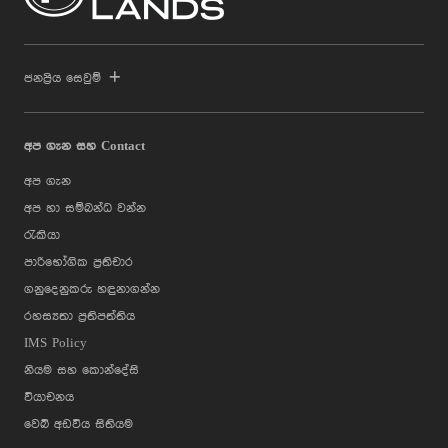
ජනප්‍රිය සෙවුම්
අප ගැන සහ Contact
අප ගැන
අප හා සම්බන්ධ වන්න
රැකියා
පාරිභෝගික ප්‍රතිචාර
ගනුදෙනුකරු හඳුනාගන්න
රහස්‍යතා ප්‍රතිපත්තිය
IMS Policy
නියම සහ කොන්දේසි
වියාචනය
වෙබ් අඩවිය සිතියම