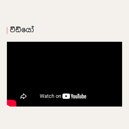
වීඩියෝ