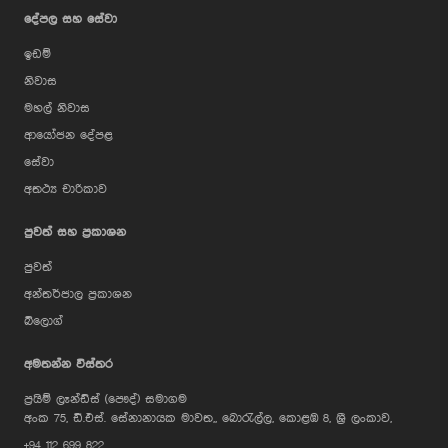
දේපල සහ සේවා
ඉඩම්
නිවාස
මහල් නිවාස
ආයෝජන දේපළ
සේවා
අතථ්‍ය චාරිකාව
පුවත් සහ ප්‍රකාශන
පුවත්
අන්තර්ජාල ප්‍රකාශන
බ්ලොග්
අමතන්න විස්තර
ප්‍රයිම් ලෑන්ඩ්ස් (පෞද්) සමාගම
අංක 75, ඩී.එස්. සේනානායක මාවත,, බොරැල්ල, කොළඹ 8, ශ්‍රී ලංකාව,
+94 112 699 822