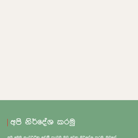
අපි නිර්දේශ කරමු
අපි මෙම සංවර්ධිත ඉඩම් කැබලි ඔබ වෙත නිර්දේශ කරමු. ඔබගේ