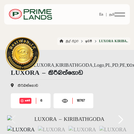
En |
தமி
මුල් පිටුව
ඉඩම්
LUXORA KIRIBATHGODA
LUXORA – කිරිබත්ගොඩ
කිරිබත්ගොඩ
6
18767
සජීවී