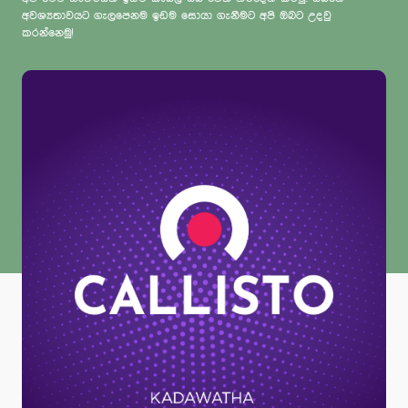
අවශ්‍යතාවයට ගැලපෙනම ඉඩම සොයා ගැනීමට අපි ඔබට උදවු
කරන්නෙමු!