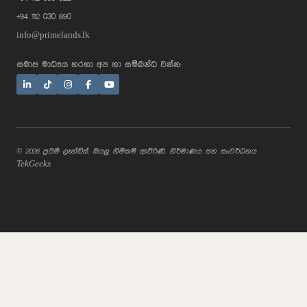
+94 112 030 890
info@primelands.lk
සමාජ මාධ්‍යය හරහා අප හා සම්බන්ධ වන්න:
© 2026 ප්‍රයිම් ලෑන්ඩ්ස්. සියලු හිමිකම් ඇවිරිණි. නිර්මාණය සහ සංවර්ධනය
TekGeeks