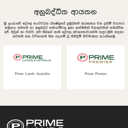
අනුබද්ධිත ආයතන
ශ්‍රී ලංකාවේ දේපළ සංවර්ධන ක්ෂේත්‍රයේ ප්‍රමුඛතම ආයතනය වන ප්‍රයිම් ව්‍යාපාර
සමුහය, සමගම හා අනුබද්ධ සමාගම්වල ඉතා ශක්තිමත් එකතුවකින් සමන්විත
වේ. ඔවුන් හා එක්ව, අපි ඔබගේ සෑම දේපල අවශ්‍යතාවයක්ම සපුරාලීම සඳහා
නවතම සහ වටිනාකම මත පදනම් වූ නිමවුම් නිර්මාණය කරන්නෙමු.
Prime Lands Australia
Prime Premier