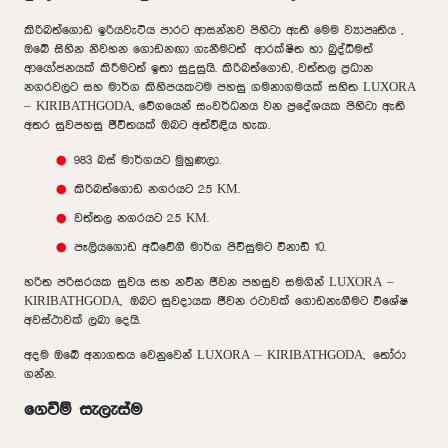
කිරිබත්ගොඩ ඉරියවැටිය පාරට ආසන්නව පිහිටා ඇති මෙම ව්‍යාපෘතිය ,
ඔබේ සිහින නිවහන ගොඩනඟා ගැනීමටත් ආරක්ෂිත හා බුද්ධිමත්
ආයෝජනයක් කිරීමටත් ඉතා සුදුසුයි. කිරිබත්ගොඩ, වත්තල ප්‍රධාන
නගරවලට සහ මාර්ග කිහිපයකටම පහසු ගමනාගමයක් සහිත LUXORA
– KIRIBATHGODA, වේගයෙන් සංවර්ධනය වන ප්‍රදේශයක පිහිටා ඇති
අතර සුවපහසු ජීවිතයක් ඔබට අත්විඳිය හැක.
983 බස් මාර්ගයට මුහුණලා.
කිරිබත්ගොඩ නගරයට 2.5 KM.
වත්තල නගරයට 2.5 KM.
පෑලියගොඩ අධිවේගී මාර්ග පිවිසුමට විනාඩි 10.
හරිත පරිසරයක සුවය සහ නවීන ජීවන පහසුව සමගින් LUXORA –
KIRIBATHGODA, ඔබට සුවදායක ජීවන රටාවක් ගොඩනැගීමට විශේෂ
අවස්ථාවක් ලබා දෙයි.
අදම ඔබේ අනාගතය වෙනුවෙන් LUXORA – KIRIBATHGODA, තෝරා
ගන්න.
ගෙවීම් සැලැස්ම