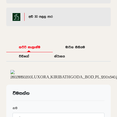
අඩි 30 පළල පාර
කට්ටි සැලැස්ම
මාර්ග සිතියම
වීඩියෝ
ස්ථානය
විමසන්න
නම