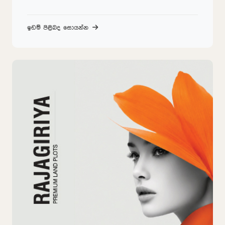
ඉඩම් පිළිබද සොයන්න