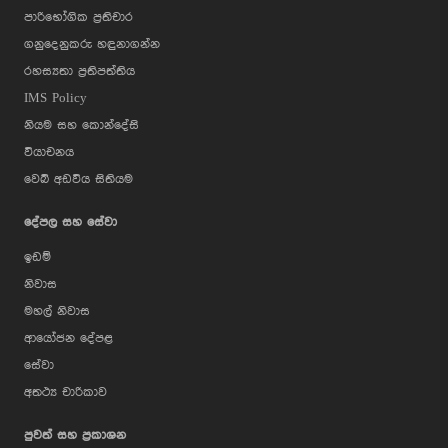
පාරිභෝගික ප්‍රතිචාර
ගනුදෙනුකරු හඳුනාගන්න
රහස්‍යතා ප්‍රතිපත්තිය
IMS Policy
නියම සහ කොන්දේසි
වියාචනය
වෙබ් අඩවිය සිතියම
දේපල සහ සේවා
ඉඩම්
නිවාස
මහල් නිවාස
ආයෝජන දේපළ
සේවා
අතථ්‍ය චාරිකාව
පුවත් සහ ප්‍රකාශන