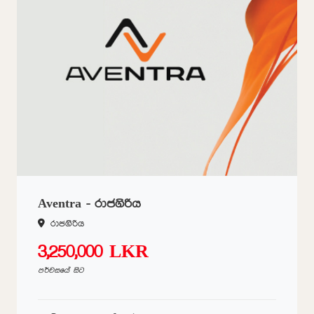
Aventra - රාජගිරිය
රාජගිරිය
3,250,000 LKR
පර්චසයේ සිට