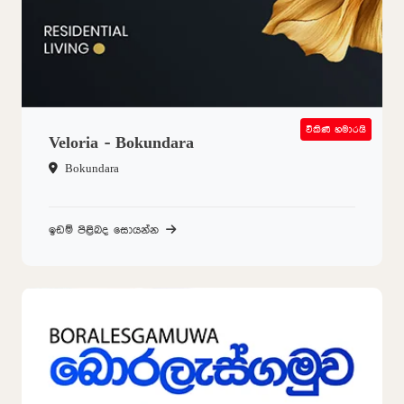
විකිණී හමාරයි
SOLD OUT
Veloria - Bokundara
Bokundara
ඉඩම් පිළිබද සොයන්න