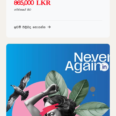
865,000 LKR
පර්චසයේ සිට
ඉඩම් පිළිබද සොයන්න