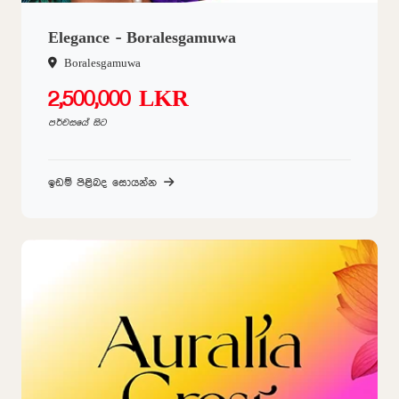
Elegance - Boralesgamuwa
Boralesgamuwa
2,500,000 LKR
පර්චසයේ සිට
ඉඩම් පිළිබද සොයන්න