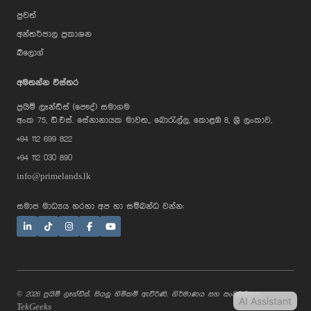
පුවත්
අන්තර්ජාල ප්‍රකාශන
බ්ලොග්
AI Assistant
අමතන්න විස්තර
ප්‍රයිම් ලෑන්ඩ්ස් (පෞද්) සමාගම
Hi, I'm Prime Bee, Your AI
අංක 75, ඩී.එස්. සේනානායක මාවත,, බොරැල්ල, කොළඹ 8, ශ්‍රී ලංකාව,
Assistant!
+94 112 699 822
Tap the Call button above to talk
with me, or simply type your
+94 112 030 890
message below and I'll be happy to
help.
info@primelands.lk
සමාජ මාධ්‍යය හරහා අප හා සම්බන්ධ වන්න:
© 2026 ප්‍රයිම් ලෑන්ඩ්ස්. සියලු හිමිකම් ඇවිරිණි. නිර්මාණය සහ සංවර්ධනය
AI Assistant
TekGeeks