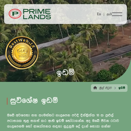
En |
தமி
ඉඩම්
මුල් පිටුව
ඉඩම්
සුවිශේෂ ඉඩම්
ඔබේ අවශ්‍යතා සහ කැමත්තට ගැලපෙන පරිදි දිස්ත්‍රික්ක 18 ක පුළුල්
පරාසයක තුළ සකස් කර ඇති ඉඩම් තෝරාගන්න. අද ඔබේ ජීවන රටාව
ගැලපෙනම හෝ ආයෝජනය සඳහා සුදුසුම දේ දැන් සොයා ගන්න!