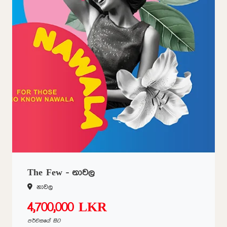
The Few - නාවල
නාවල
4,700,000 LKR
පර්චසයේ සිට