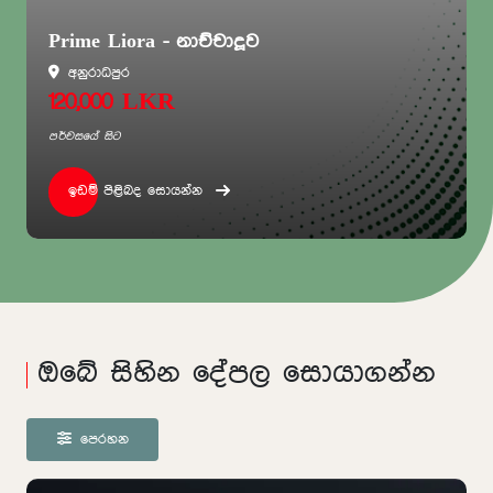
Aventra - රාජගිරිය
රාජගිරිය
3,250,000 LKR
පර්චසයේ සිට
ඉඩම් පිළිබද සොයන්න
ඔබේ සිහින දේපල සොයාගන්න
පෙරහන