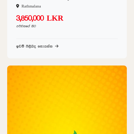
Rathmalana
3,850,000 LKR
පර්චසයේ සිට
ඉඩම් පිළිබද සොයන්න