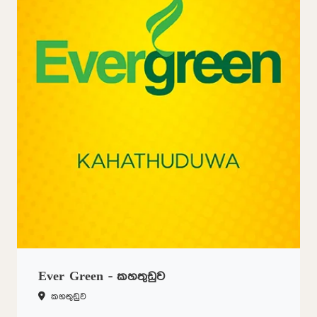
Ever Green - කහතුඩුව
කහතුඩුව