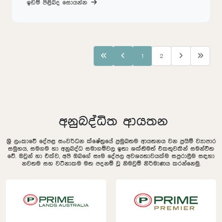
ඉඩම් පිළිබද සොයන්න
1
2
අනුබද්ධිත ආයතන
ශ්‍රී ලංකාවේ දේපළ සංවර්ධන ක්ෂේත්‍රයේ ප්‍රමුඛතම ආයතනය වන ප්‍රයිම් ව්‍යාපාර
සමුහය, සමගම හා අනුබද්ධ සමාගම්වල ඉතා ශක්තිමත් එකතුවකින් සමන්විත
වේ. ඔවුන් හා එක්ව, අපි ඔබගේ සෑම දේපල අවශ්‍යතාවයක්ම සපුරාලීම සඳහා
නවතම සහ වටිනාකම මත පදනම් වූ නිමවුම් නිර්මාණය කරන්නෙමු.