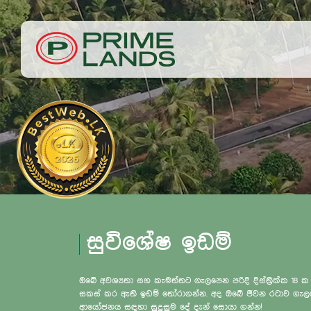
සුවිශේෂ ඉඩම්
ඔබේ අවශ්‍යතා සහ කැමත්තට ගැලපෙන පරිදි දිස්ත්‍රික්ක 18 ක
සකස් කර ඇති ඉඩම් තෝරාගන්න. අද ඔබේ ජීවන රටාව ග
ආයෝජනය සඳහා සුදුසුම දේ දැන් සොයා ගන්න!