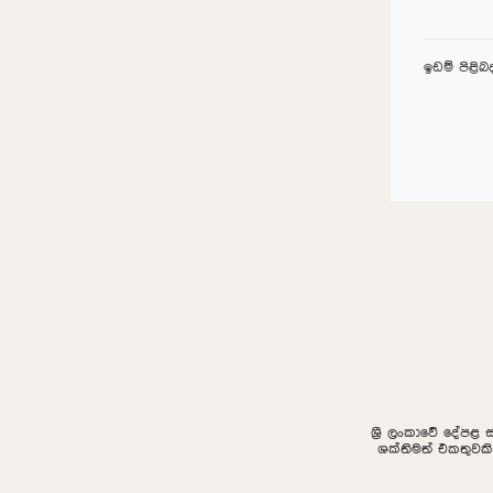
ඉඩම් පිළි
ශ්‍රී ලංකාවේ දේපළ 
ශක්තිමත් එකතුවක