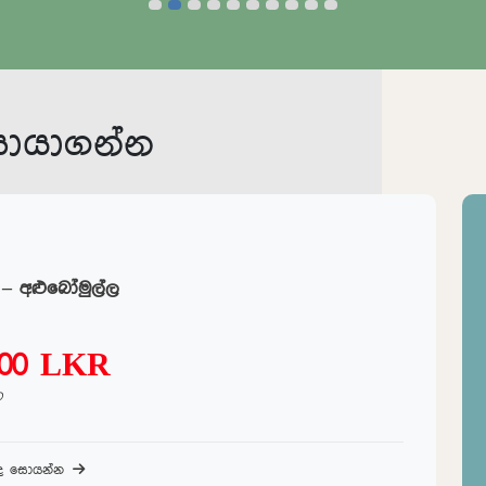
ඉඩම් පිළිබද සොයන්න
සොයාගන්න
 – අළුබෝමුල්ල
000 LKR
ට
බද සොයන්න