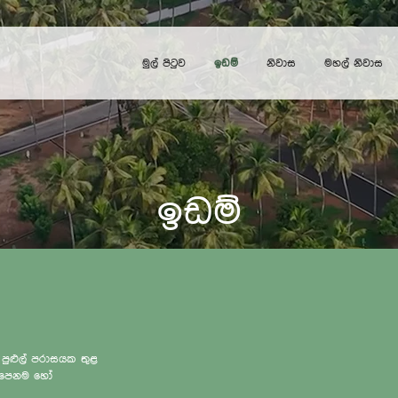
මුල් පිටුව
ඉඩම්
නිවාස
මහල් නිවාස
ඉඩම්
 පුළුල් පරාසයක තුළ
ැලපෙනම හෝ