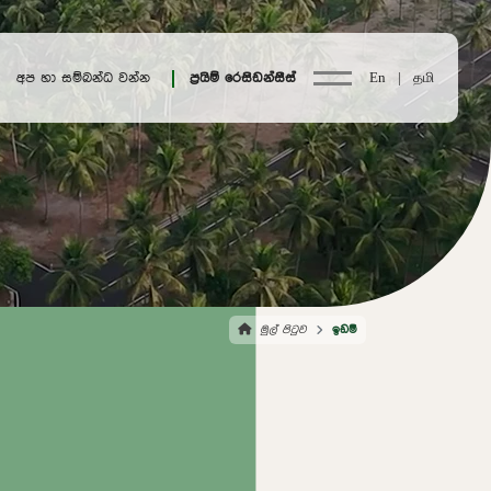
අප හා සම්බන්ධ වන්න
ප්‍රයිම් රෙසිඩන්සීස්
En |
தமி
මුල් පිටුව
ඉඩම්