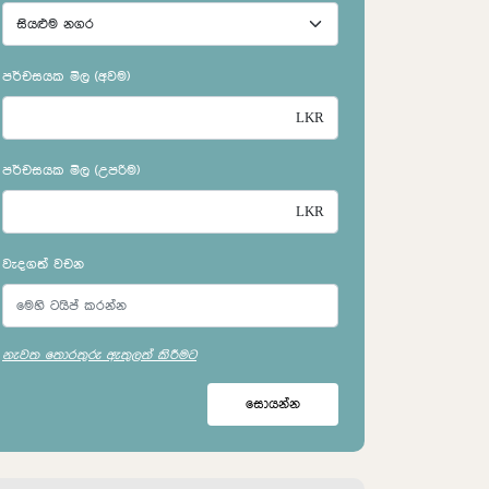
පර්චසයක මිල (අවම)
පර්චසයක මිල (උපරිම)
වැදගත් වචන
නැවත තොරතුරු ඇතුලත් කිරීමට
සොයන්න