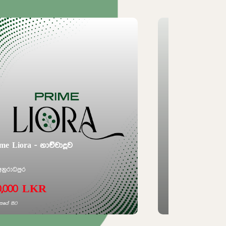
me Liora - නාච්චාදූව
Aventra - රාජගි
අනුරාධපුර
රාජගිරිය
0,000 LKR
3,250,000 
සයේ සිට
පර්චසයේ සිට