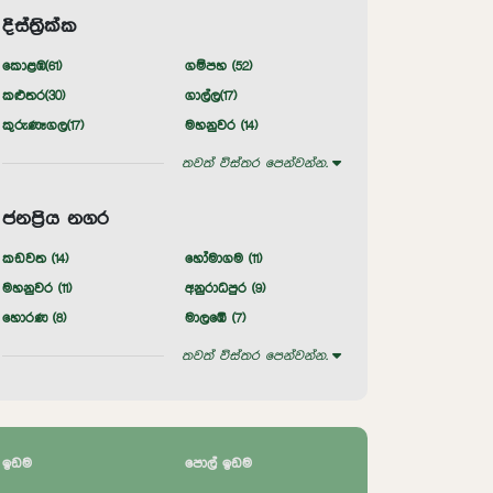
දිස්ත්‍රික්ක
කොළඹ(
61
)
ගම්පහ (
52
)
කළුතර(
30
)
ගාල්ල(
17
)
කුරුණෑගල(
17
)
මහනුවර (
14
)
තවත් විස්තර පෙන්වන්න.
ජනප්‍රිය නගර
කඩවත (
14
)
හෝමාගම (
11
)
මහනුවර (
11
)
අනුරාධපුර (
9
)
හොරණ (
8
)
මාලඹේ (
7
)
තවත් විස්තර පෙන්වන්න.
ඉඩම
පොල් ඉඩම