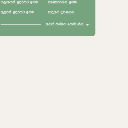
ජලාශයක් ඉදිරිපිට ඉඩම
කෘෂිකාර්මික ඉඩම
කුඹුරක් ඉදිරිපිට ඉඩම
කඳුකර දර්ශනය
තවත් විස්තර පෙන්වන්න.