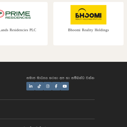
Lands Residencies PLC
Bhoomi Reality Holdings
සමාජ මාධ්‍යය හරහා අප හා සම්බන්ධ වන්න:
AI Assistant