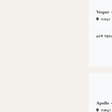
Vesper 
පානදුර
ඉඩම් පිළි
Apollo 
පාණදුර