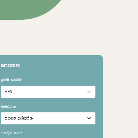
ඉඩම් පිළිබද සොයන්න
ඉඩම් පිළිබද ස
පෙරහන
ඉඩම් කාණ්ඩ
දිස්ත්‍රික්ක
ජනප්‍රිය නගර