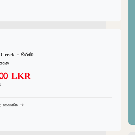
 Creek - හිරණ
 හිරණ
000 LKR
ට
බද සොයන්න