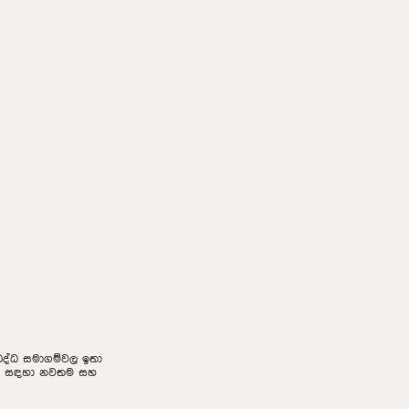
නුබද්ධ සමාගම්වල ඉතා
ලීම සඳහා නවතම සහ