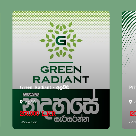
Green Radiant - අලව්ව
Pri
අලව්ව
250,000 LKR
12
පර්චසයේ සිට
පර්ච