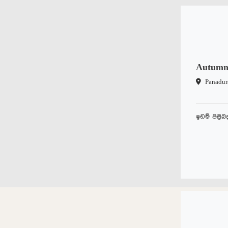
Autumn
Panadur
ඉඩම් පිළි