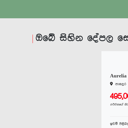
ඉඩම් පිළිබද සොයන්න
ඔබේ සිහින දේපල 
Aurelia
පානදුර
495,
පර්චසයේ සි
ඉඩම් පිළි