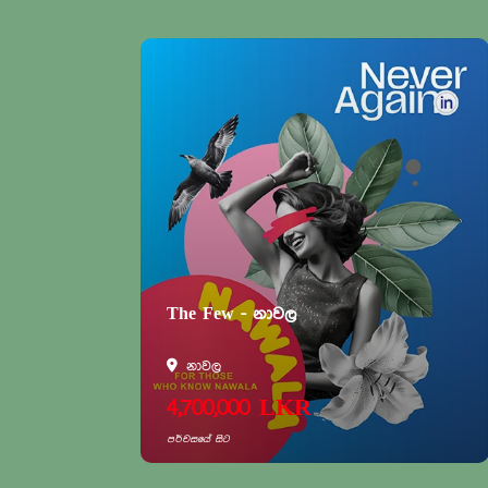
The Few - නාවල
නාවල
4,700,000 LKR
පර්චසයේ සිට