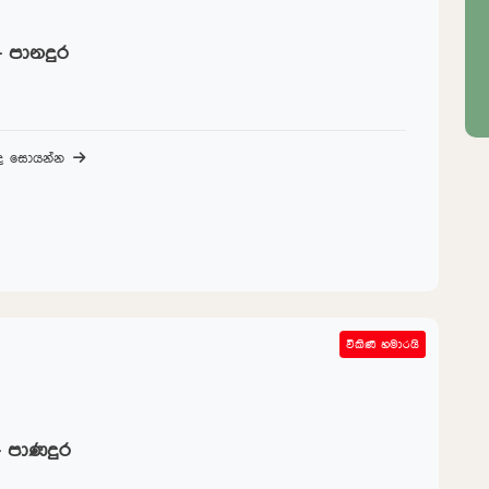
- පානදුර
බද සොයන්න
විකිණී හමාරයි
SOLD OUT
- පාණදුර