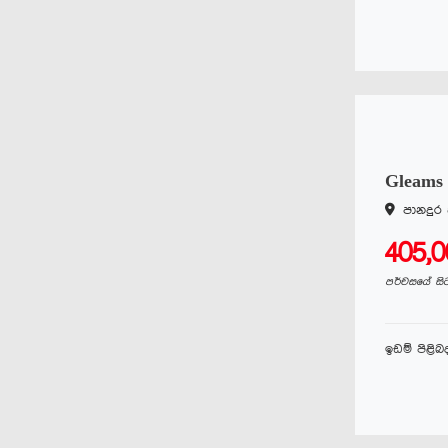
Gleams
පානදුර
405,
පර්චසයේ සි
ඉඩම් පිළි