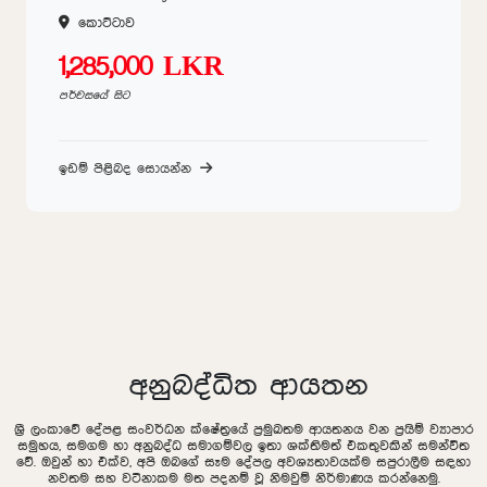
කොට්ටාව
1,285,000 LKR
පර්චසයේ සිට
ඉඩම් පිළිබද සොයන්න
අනුබද්ධිත ආයතන
ශ්‍රී ලංකාවේ දේපළ සංවර්ධන ක්ෂේත්‍රයේ ප්‍රමුඛතම ආයතනය වන ප්‍රයිම් ව්‍යාපාර
සමුහය, සමගම හා අනුබද්ධ සමාගම්වල ඉතා ශක්තිමත් එකතුවකින් සමන්විත
වේ. ඔවුන් හා එක්ව, අපි ඔබගේ සෑම දේපල අවශ්‍යතාවයක්ම සපුරාලීම සඳහා
නවතම සහ වටිනාකම මත පදනම් වූ නිමවුම් නිර්මාණය කරන්නෙමු.