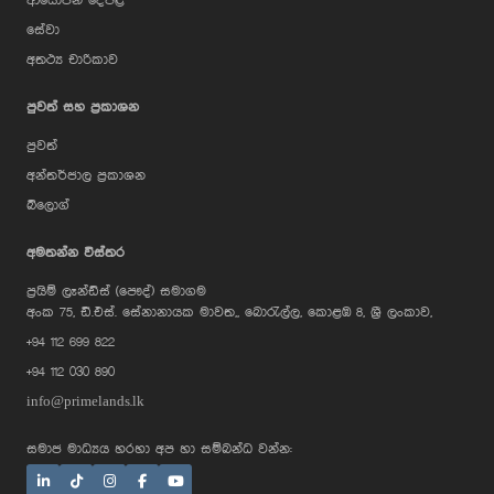
ආයෝජන දේපළ
සේවා
අතථ්‍ය චාරිකාව
පුවත් සහ ප්‍රකාශන
පුවත්
අන්තර්ජාල ප්‍රකාශන
බ්ලොග්
AI Assistant
අමතන්න විස්තර
ප්‍රයිම් ලෑන්ඩ්ස් (පෞද්) සමාගම
Hi, I'm Prime Bee, Your AI
අංක 75, ඩී.එස්. සේනානායක මාවත,, බොරැල්ල, කොළඹ 8, ශ්‍රී ලංකාව,
Assistant!
+94 112 699 822
Tap the Call button above to talk
with me, or simply type your
+94 112 030 890
message below and I'll be happy to
help.
info@primelands.lk
සමාජ මාධ්‍යය හරහා අප හා සම්බන්ධ වන්න: