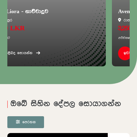
Aventra - රාජගිරිය
රාජගිරිය
3,250,000 LKR
පර්චසයේ සිට
ඉඩම් පිළිබද සොයන්න
ඔබේ සිහින දේපල සොයාගන්න
පෙරහන