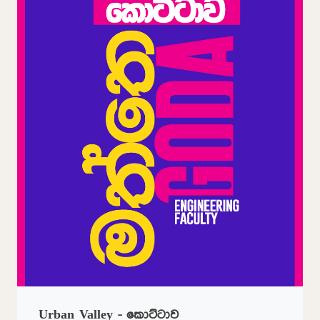
Urban Valley - කොට්ටාව