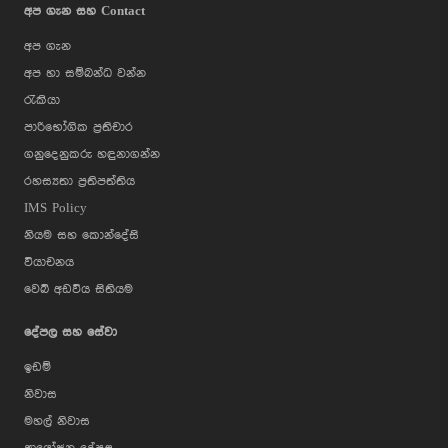
අප ගැන සහ Contact
අප ගැන
අප හා සම්බන්ධ වන්න
රැකියා
පාරිභෝගික ප්‍රතිචාර
ගනුදෙනුකරු හඳුනාගන්න
රහස්‍යතා ප්‍රතිපත්තිය
IMS Policy
නියම සහ කොන්දේසි
වියාචනය
වෙබ් අඩවිය සිතියම
දේපල සහ සේවා
ඉඩම්
නිවාස
මහල් නිවාස