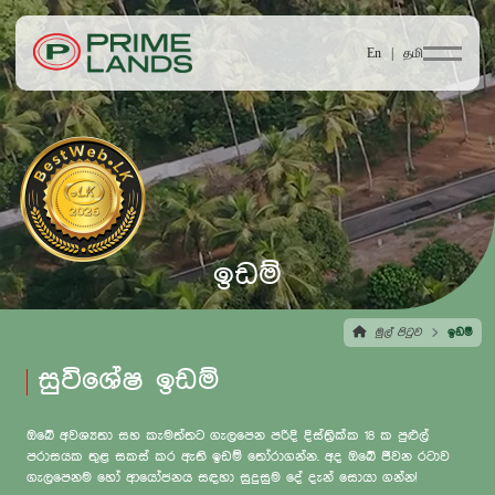
En |
தமி
ඉඩම්
මුල් පිටුව
ඉඩම්
සුවිශේෂ ඉඩම්
ඔබේ අවශ්‍යතා සහ කැමත්තට ගැලපෙන පරිදි දිස්ත්‍රික්ක 18 ක පුළුල්
පරාසයක තුළ සකස් කර ඇති ඉඩම් තෝරාගන්න. අද ඔබේ ජීවන රටාව
ගැලපෙනම හෝ ආයෝජනය සඳහා සුදුසුම දේ දැන් සොයා ගන්න!