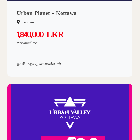
Urban Planet - Kottawa
Kottawa
1,840,000 LKR
පර්චසයේ සිට
ඉඩම් පිළිබද සොයන්න