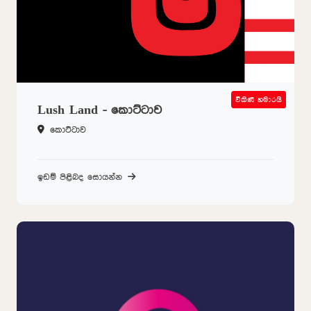
විකිණී හමාරයි
SOLD OUT
Lush Land - කොට්ටාව
කොට්ටාව
ඉඩම් පිළිබද සොයන්න