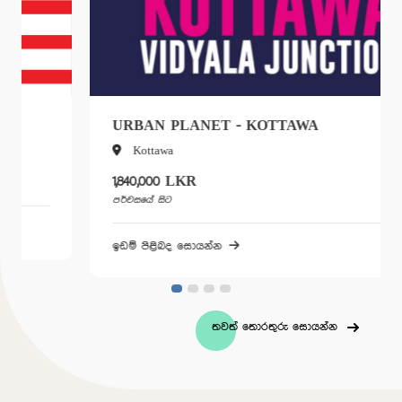
URBAN PLANET - KOTTAWA
Kottawa
1,840,000 LKR
පර්චසයේ සිට
ඉඩම් පිළිබද සොයන්න
තවත් තොරතුරු සොයන්න