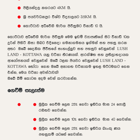
පිළියන්දල නගරයට 4KM යි.
ශ්‍රී ජයවර්ධනපුර විශ්ව විද්‍යාලයට 3.5KM යි.
කොට්ටාව අධිවේගී මාර්ග පිවිසුමට විනාඩි 10 යි.
කොට්ටාව අධිවේගී මාර්ග පිවිසුම මෙම ඉඩම් ව්‍යාපෘතියේ සිට විනාඩි 10ක
දුරින් පිහිටි නිසා ඔබට එදිනෙදා ගමනාගමනය ඉක්මන් සහ පහසු කරන
අතර ඔබේ දෛනික ජීවිතයේ සැහැල්ලුව සහ පහසුව වෙනුවෙන් LUSH
LAND - KOTTAWA යනු වටිනා තීරණයක්. ආරක්ෂිත සහ ප්‍රතිලාභදායක
ආයෝජනයක් වෙනුවෙන් ඔබේ ඊළඟ පියවර වෙනුවෙන් LUSH LAND -
KOTTAWA තෝරා ගෙන ඔබේ අනාගත වටිනාකම ඉහළ මට්ටමකට ගෙන
එන්න, මෙය වටිනා අවස්ථාවක්!
ඔබේ බිම් කොටස අදම වෙන් කරවාගන්න.
ගෙවීම් සැලැස්ම
මුලික ගෙවීම ලෙස 25% ගෙවා ඉතිරිය මාස 24 පොලී
රහිතව ගෙවන්න.
මුලික ගෙවීම ලෙස 10% ගෙවා ඉතිරිය මාස 40 ගෙවන්න.
මුලික ගෙවීම ලෙස 25% ගෙවා ඉතිරිය බැංකු ණය
පහසුකම් යටතේ ගෙවන්න.