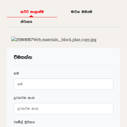
කට්ටි සැලැස්ම
මාර්ග සිතියම
ස්ථානය
විමසන්න
නම
දුරකථන අංක
ඊමේල් ලිපිනය