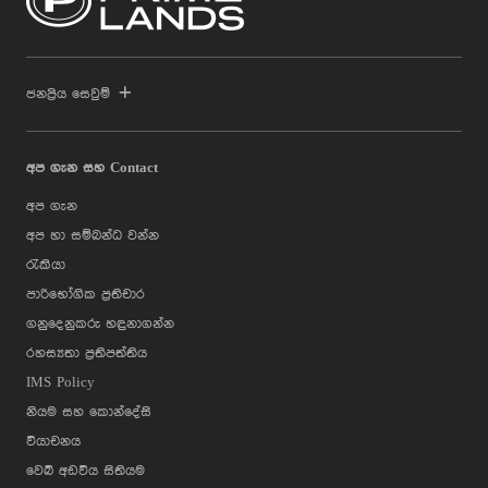
ජනප්‍රිය සෙවුම්
අප ගැන සහ Contact
අප ගැන
අප හා සම්බන්ධ වන්න
රැකියා
පාරිභෝගික ප්‍රතිචාර
ගනුදෙනුකරු හඳුනාගන්න
රහස්‍යතා ප්‍රතිපත්තිය
IMS Policy
නියම සහ කොන්දේසි
වියාචනය
වෙබ් අඩවිය සිතියම