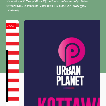
අපි මෙම සංවර්ධිත ඉඩම් කැබලි ඔබ වෙත නිර්දේශ කරමු. ඔබගේ
අවශ්‍යතාවයට ගැලපෙනම ඉඩම සොයා ගැනීමට අපි ඔබට උදවු
කරන්නෙමු!