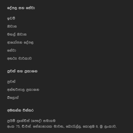
දේපල සහ සේවා
ඉඩම්
නිවාස
මහල් නිවාස
ආයෝජන දේපළ
සේවා
අතථ්‍ය චාරිකාව
පුවත් සහ ප්‍රකාශන
පුවත්
අන්තර්ජාල ප්‍රකාශන
බ්ලොග්
AI Assistant
අමතන්න විස්තර
ප්‍රයිම් ලෑන්ඩ්ස් (පෞද්) සමාගම
Hi, I'm Prime Bee, Your AI
අංක 75, ඩී.එස්. සේනානායක මාවත,, බොරැල්ල, කොළඹ 8, ශ්‍රී ලංකාව,
Assistant!