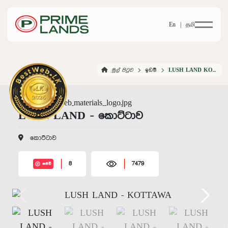
En |
தமி
මුල් පිටුව
ඉඩම්
LUSH LAND KOTTAWA
LUSH LAND - කොට්ටාව
කොට්ටාව
8
7479
සජීවී