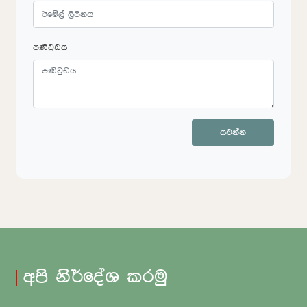
පණිවුඩය
යවන්න
අපි නිර්දේශ කරමු