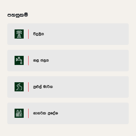
පහසුකම්
විදුලිය
නළ ජලය
පුළුල් මාර්ග
නාගරික ප්‍රදේශ