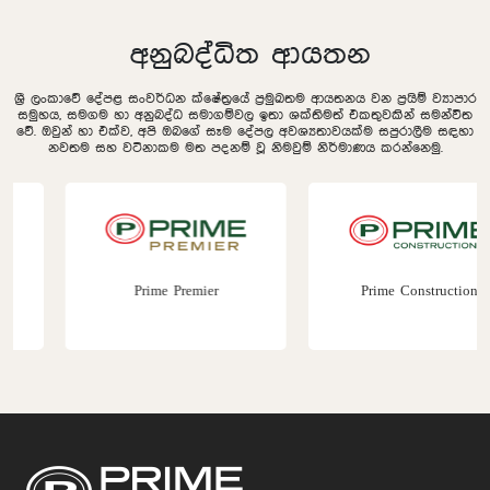
අනුබද්ධිත ආයතන
ශ්‍රී ලංකාවේ දේපළ සංවර්ධන ක්ෂේත්‍රයේ ප්‍රමුඛතම ආයතනය වන ප්‍රයිම් ව්‍යාපාර
සමුහය, සමගම හා අනුබද්ධ සමාගම්වල ඉතා ශක්තිමත් එකතුවකින් සමන්විත
වේ. ඔවුන් හා එක්ව, අපි ඔබගේ සෑම දේපල අවශ්‍යතාවයක්ම සපුරාලීම සඳහා
නවතම සහ වටිනාකම මත පදනම් වූ නිමවුම් නිර්මාණය කරන්නෙමු.
Prime Premier
Prime Construction