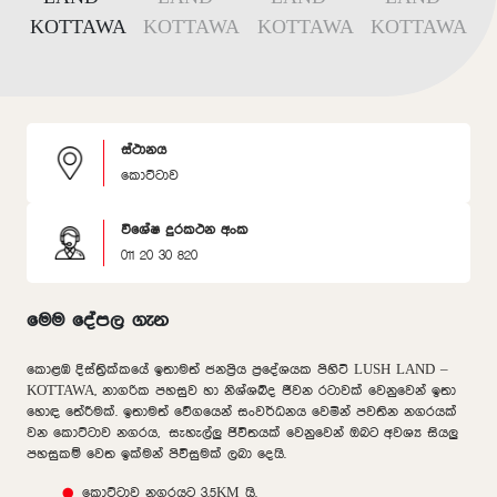
ස්ථානය
කොට්ටාව
විශේෂ දුරකථන අංක
011 20 30 820
මෙම දේපල ගැන
කොළඹ දිස්ත්‍රික්කයේ ඉතාමත් ජනප්‍රිය ප්‍රදේශයක පිහිටි LUSH LAND –
KOTTAWA, නාගරික පහසුව හා නිශ්ශබ්ද ජීවන රටාවක් වෙනුවෙන් ඉතා
හොඳ තේරීමක්. ඉතාමත් වේගයෙන් සංවර්ධනය වෙමින් පවතින නගරයක්
වන කොට්ටාව නගරය, සැහැල්ලු ජිවිතයක් වෙනුවෙන් ඔබට අවශ්‍ය සියලු
පහසුකම් වෙත ඉක්මන් පිවිසුමක් ලබා දෙයි.
කොට්ටාව නගරයට 3.5KM යි.