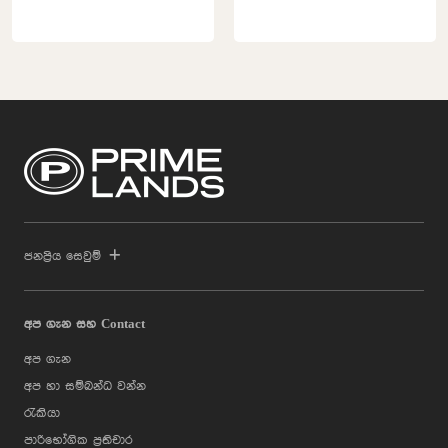
ජනප්‍රිය සෙවුම්
අප ගැන සහ Contact
අප ගැන
අප හා සම්බන්ධ වන්න
රැකියා
පාරිභෝගික ප්‍රතිචාර