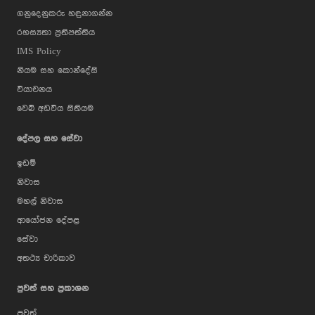
ගනුදෙනුකරු හඳුනාගන්න
රහස්‍යතා ප්‍රතිපත්තිය
IMS Policy
නියම සහ කොන්දේසි
වියාචනය
වෙබ් අඩවිය සිතියම
දේපල සහ සේවා
ඉඩම්
නිවාස
මහල් නිවාස
ආයෝජන දේපළ
සේවා
අතථ්‍ය චාරිකාව
පුවත් සහ ප්‍රකාශන
පුවත්