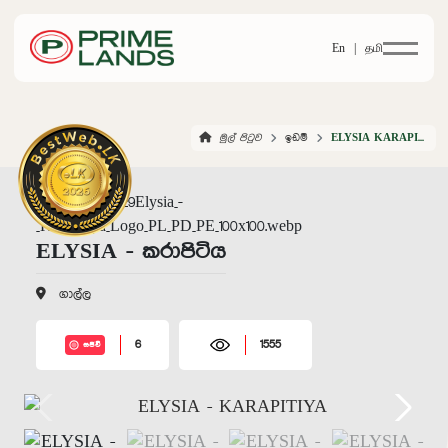
En |
தமி
මුල් පිටුව
ඉඩම්
ELYSIA KARAPITIYA
ELYSIA - කරාපිටිය
ගාල්ල
6
1555
සජීවී