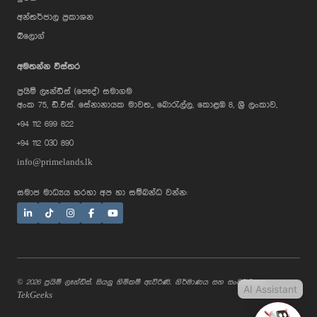
අන්තර්ජාල ප්‍රකාශන
බ්ලොග්
AI Assistant
අමතන්න විස්තර
ප්‍රයිම් ලෑන්ඩ්ස් (පෞද්) සමාගම
Hi, I'm Prime Bee, Your AI
අංක 75, ඩී.එස්. සේනානායක මාවත,, බොරැල්ල, කොළඹ 8, ශ්‍රී ලංකාව,
Assistant!
+94 112 699 822
Tap the Call button above to talk
with me, or simply type your
+94 112 030 890
message below and I'll be happy to
help.
info@primelands.lk
සමාජ මාධ්‍යය හරහා අප හා සම්බන්ධ වන්න:
© 2026 ප්‍රයිම් ලෑන්ඩ්ස්. සියලු හිමිකම් ඇවිරිණි. නිර්මාණය සහ සංවර්ධනය
AI Assistant
TekGeeks