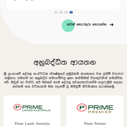
තවත් තොරතුරු සොයන්න
අනුබද්ධිත ආයතන
ශ්‍රී ලංකාවේ දේපළ සංවර්ධන ක්ෂේත්‍රයේ ප්‍රමුඛතම ආයතනය වන ප්‍රයිම් ව්‍යාපාර
සමුහය, සමගම හා අනුබද්ධ සමාගම්වල ඉතා ශක්තිමත් එකතුවකින් සමන්විත
වේ. ඔවුන් හා එක්ව, අපි ඔබගේ සෑම දේපල අවශ්‍යතාවයක්ම සපුරාලීම සඳහා
නවතම සහ වටිනාකම මත පදනම් වූ නිමවුම් නිර්මාණය කරන්නෙමු.
Prime Lands Australia
Prime Premier