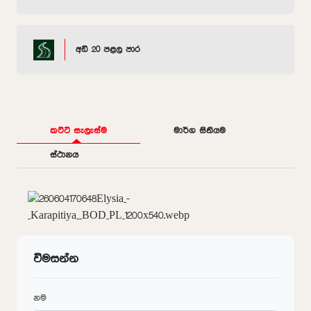
අඩි 20 පළල පාර
කට්ටි සැලැස්ම
මාර්ග සිතියම
ස්ථානය
විමසන්න
නම