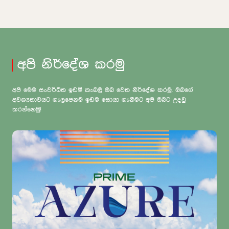
අපි නිර්දේශ කරමු
අපි මෙම සංවර්ධිත ඉඩම් කැබලි ඔබ වෙත නිර්දේශ කරමු. ඔබගේ
අවශ්‍යතාවයට ගැලපෙනම ඉඩම සොයා ගැනීමට අපි ඔබට උදවු
කරන්නෙමු!