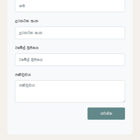
දුරකථන අංක
ඊමේල් ලිපිනය
පණිවුඩය
යවන්න