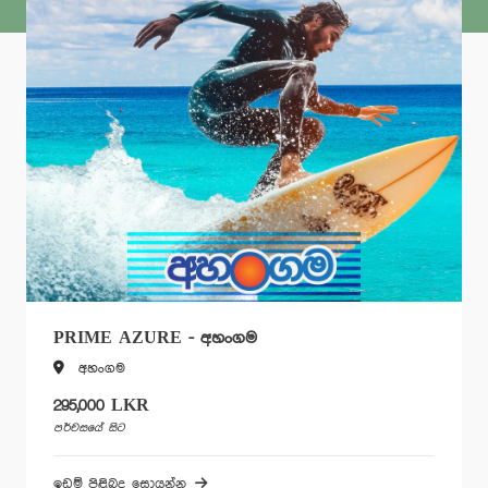
PRIME AZURE - අහංගම
අහංගම
295,000 LKR
පර්චසයේ සිට
ඉඩම් පිළිබද සොයන්න