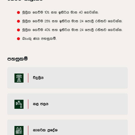
මූලික ගෙවීම 10% සහ ඉතිරිය මාස 40 ගෙවන්න.
මූලික ගෙවීම 25% සහ ඉතිරිය මාස 24 පොලී රහිතව ගෙවන්න.
මූලික ගෙවීම 40% සහ ඉතිරිය මාස 24 පොලී රහිතව ගෙවන්න.
බැංකු ණය පහසුකම්.
පහසුකම්
විදුලිය
නළ ජලය
නාගරික ප්‍රදේශ