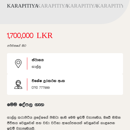
1,700,000 LKR
පර්චසයේ සිට
ස්ථානය
ගාල්ල
විශේෂ දුරකථන අංක
0710 777999
මෙම දේපල ගැන
ගාල්ල කරාපිටිය ප්‍රදේශයේ පිහිටා ඇති මෙම ඉඩම් ව්‍යාපෘතිය, ඔබේ සිහින
ජීවිතය වෙනුවෙන් සහ වඩා වටිනා ආයෝජනයක් වෙනුවෙන් ගැළපෙන
ඉඩම් ව්‍යාපෘතියකි.