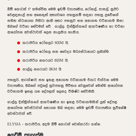
බිම් කොටස් 17 සමන්විත මෙම ඉඩම් ව්‍යාපෘතිය, රෝහල්, පාසල්, සුපිරි
වෙළඳසැල් සහ අනෙකුත් අත්‍යවශ්‍ය පහසුකම් සඳහා පහසු ප්‍රවේශක්
සහිත ස්ථානයක පිහිටා ඇති අතර පහසුව සහ අනාගත වටිනාකම නිසා
ඔබගේ වටිනා තේරීමක් වේ. ගාල්ල දිස්ත්‍රික්කයේ ආකර්ෂණීය හා වටිනා
ආයෝජන අවස්ථාවක් ලෙස සැලකිය හැකිය.
කරාපිටිය රෝහලට 500M යි.
කරාපිටිය රෝහල සහ වෛද්‍ය මධ්‍යස්ථානයට ලඟින්ම.
කරාපිටිය නගරයට 500M යි.
ගාල්ල නගරයට 3KM යි
පහසුව, ආරක්ෂාව සහ ඉහළ අනාගත වටිනාකම එකට එක්වන මෙම
ව්‍යාපෘතිය, ඔබගේ පවුලේ සුවපහසු ජීවිතය වෙනුවෙන් මෙන්ම ආයෝජන
වටිනාකම ඉහළ යන දේපළක් ලෙසද විශිෂ්ට තේරීමකි.
ගාල්ල දිස්ත්‍රික්කයේ ආකර්ෂණීය හා ඉහළ වටිනාකමකින් යුත් දේපළ
ආයෝජන අවස්ථාවක් සොයන ඔබ සඳහා, මෙම ඉඩම් ව්‍යාපෘතිය සුවිශේෂී
අවස්ථාවක් වේ.
ELYSIA - කරාපිටිය, අදම බිම් කොටස් වෙන්කරවා ගන්න.
ගෙවීම් සැලැස්ම