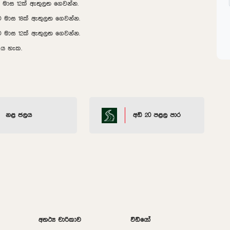
ව මාස 12ක් ඇතුලත ගෙවන්න.
ව මාස 18ක් ඇතුලත ගෙවන්න.
ව මාස 12ක් ඇතුලත ගෙවන්න.
ිය හැක.
නළ ජලය
අඩි 20 පළල පාර
අතථ්‍ය චාරිකාව
වීඩියෝ