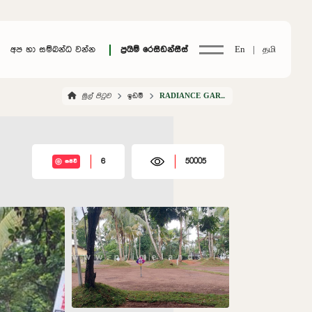
අප හා සම්බන්ධ වන්න
ප්‍රයිම් රෙසිඩන්සීස්
En |
தமி
මුල් පිටුව
ඉඩම්
RADIANCE GARDEN ATHURUGIRIYA
6
50005
සජීවී