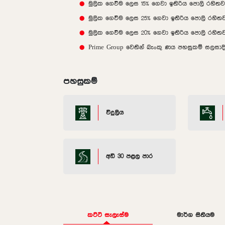
මුලික ගෙවීම ලෙස 15% ගෙවා ඉතිරිය පොලි රහිත
මුලික ගෙවීම ලෙස 25% ගෙවා ඉතිරිය පොලි රහිත
මුලික ගෙවීම ලෙස 20% ගෙවා ඉතිරිය පොලි රහිත
Prime Group වෙතින් බැංකු ණය පහසුකම් සලසාද
පහසුකම්
විදුලිය
අඩි 30 පළල පාර
කට්ටි සැලැස්ම
මාර්ග සිතියම