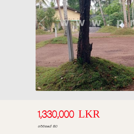
1,330,000 LKR
පර්චසයේ සිට