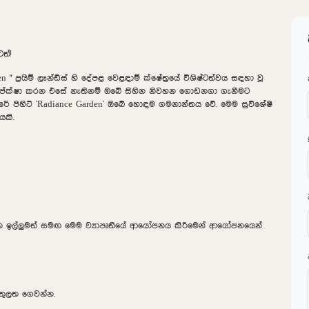
ත්!
en
" ප්‍රයිම් ලෑන්ඩ්ස් හි දේපළ වෙළඳාම් ක්ෂේත්‍රයේ විශිෂ්ටත්වය සඳහා වූ
අපේක්ෂා කරන එසේ නැතිනම් ඔබේ සිහින නිවහන ගොඩනගා ගැනීමට
 පිහිටි '
Radiance Garden
' ඔබේ හොඳම ගමනාන්තය වේ. මෙම සුවිශේෂී
යකි.
යන ඉල්ලුමත් සමඟ මෙම ව්‍යාපෘතියේ ආයෝජනය කිරීමෙන් ආයෝජනයෙන්
ඇතුලත ගෙවන්න.