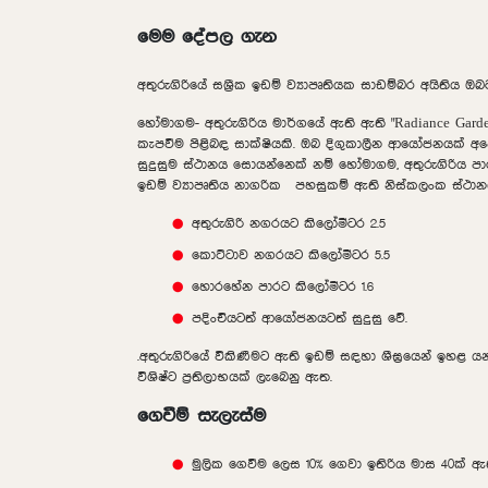
මෙම දේපල ගැන
අතුරුගිරියේ සශ්‍රීක ඉඩම් ව්‍යාපෘතියක සාඩම්බර අයිතිය ඔබට
හෝමාගම- අතුරුගිරිය මාර්ගයේ ඇති ඇති "
Radiance Gard
කැපවීම පිළිබඳ සාක්ෂියකි. ඔබ දිගුකාලීන ආයෝජනයක් 
සුදුසුම ස්ථානය සොයන්නෙක් නම් හෝමාගම, අතුරුගිරිය පාරේ
ඉඩම් ව්‍යාපෘතිය නාගරික පහසුකම් ඇති නිස්කලංක ස්ථාන
අතුරුගිරි නගරයට කිලෝමීටර 2.5
කොට්ටාව නගරයට කිලෝමීටර 5.5
හොරහේන පාරට කිලෝමීටර 1.6
පදිංචියටත් ආයෝජනයටත් සුදුසු වේ.
.
අතුරුගිරියේ විකිණීමට ඇති
ඉඩම්
සඳහා ශීඝ්‍රයෙන් ඉහළ 
විශිෂ්ට ප්‍රතිලාභයක් ලැබෙනු ඇත.
ගෙවීම් සැලැස්ම
මුලික ගෙවීම ලෙස 10% ගෙවා ඉතිරිය මාස 40ක් 