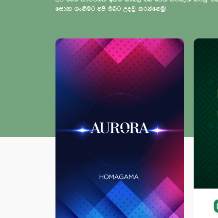
සොයා ගැනීමට අපි ඔබට උදවු කරන්නෙමු!