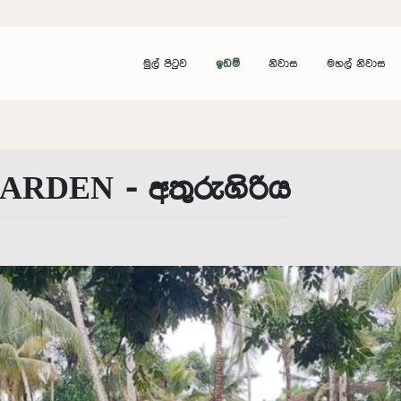
මුල් පිටුව
ඉඩම්
නිවාස
මහල් නිවාස
RDEN - අතුරුගිරිය