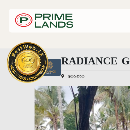
RADIANCE GA
අතුරුගිරිය