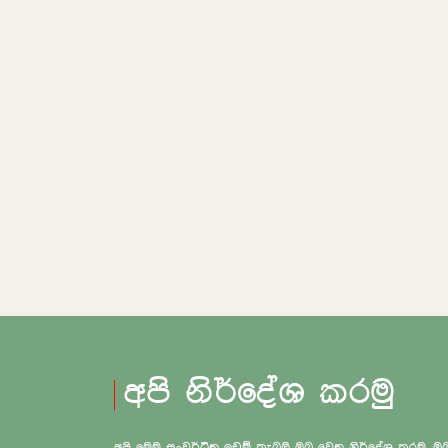
අපි නිර්දේශ කරමු
අපි මෙම සංවර්ධිත ඉඩම් කැබලි ඔබ වෙත නිර්දේශ කරමු.