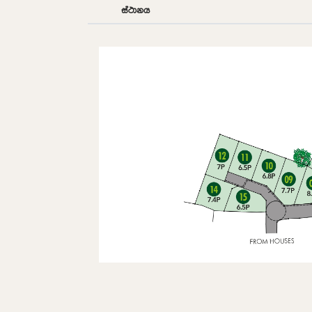
ස්ථානය