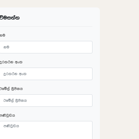
විමසන්න
නම
දුරකථන අංක
ඊමේල් ලිපිනය
පණිවුඩය