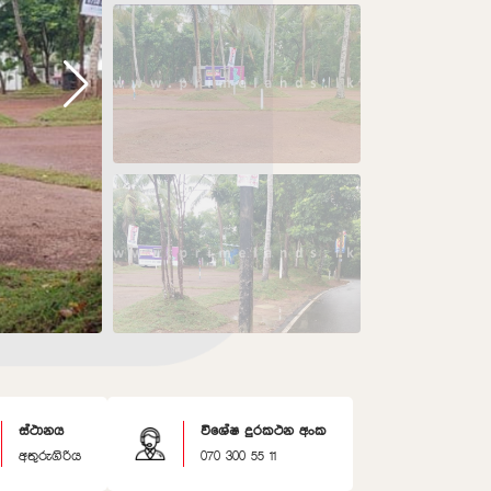
ස්ථානය
විශේෂ දුරකථන අංක
අතුරුගිරිය
070 300 55 11