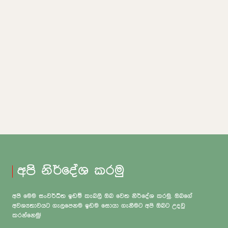
අපි නිර්දේශ කරමු
අපි මෙම සංවර්ධිත ඉඩම් කැබලි ඔබ වෙත නිර්දේශ කරමු. ඔබගේ
අවශ්‍යතාවයට ගැලපෙනම ඉඩම සොයා ගැනීමට අපි ඔබට උදවු
කරන්නෙමු!