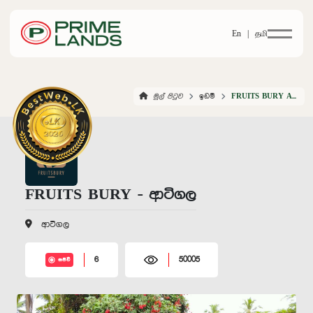
En |
தமி
මුල් පිටුව
ඉඩම්
FRUITS BURY ARTIGALA
FRUITS BURY - ආටිගල
ආටිගල
6
50005
සජීවී