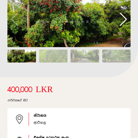
400,000 LKR
පර්චසයේ සිට
ස්ථානය
ආටිගල
විශේෂ දුරකථන අංක