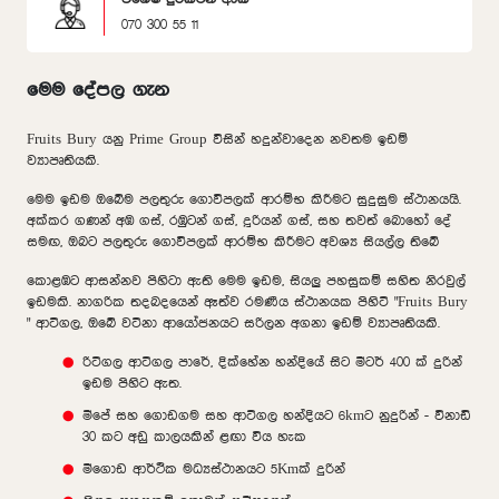
070 300 55 11
මෙම දේපල ගැන
Fruits Bury යනු Prime Group විසින් හදුන්වාදෙන නවතම ඉඩම්
ව්‍යාපෘතියකි.
මෙම ඉඩම ඔබේම පලතුරු ගොවිපලක් ආරම්භ කිරීමට සුදුසුම ස්ථානයයි.
අක්කර ගණන් අඹ ගස්, රඹුටන් ගස්, දූරියන් ගස්, සහ තවත් බොහෝ දේ
සමඟ, ඔබට පලතුරු ගොවිපලක් ආරම්භ කිරීමට අවශ්‍ය සියල්ල තිබේ
කොළඹට ආසන්නව පිහිටා ඇති මෙම ඉඩම, සියලු පහසුකම් සහිත නිරවුල්
ඉඩමකි. නාගරික තදබදයෙන් ඈත්ව රමණීය ස්ථානයක පිහිටි "Fruits Bury
" ආටිගල, ඔබේ වටිනා ආයෝජනයට සරිලන අගනා ඉඩම් ව්‍යාපෘතියකි.
රිටිගල ආටිගල පාරේ, දික්හේන හන්දියේ සිට මීටර් 400 ක් දුරින්
ඉඩම පිහිට ඇත.
මීපේ සහ ගොඩගම සහ ආටිගල හන්දියට 6kmට නුදුරින් - විනාඩි
30 කට අඩු කාලයකින් ළඟා විය හැක
මීගොඩ ආර්ථික මධ්‍යස්ථානයට 5Kmක් දුරින්