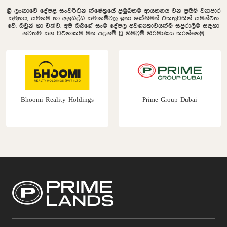
ශ්‍රී ලංකාවේ දේපළ සංවර්ධන ක්ෂේත්‍රයේ ප්‍රමුඛතම ආයතනය වන ප්‍රයිම් ව්‍යාපාර
සමුහය, සමගම හා අනුබද්ධ සමාගම්වල ඉතා ශක්තිමත් එකතුවකින් සමන්විත
වේ. ඔවුන් හා එක්ව, අපි ඔබගේ සෑම දේපල අවශ්‍යතාවයක්ම සපුරාලීම සඳහා
නවතම සහ වටිනාකම මත පදනම් වූ නිමවුම් නිර්මාණය කරන්නෙමු.
Bhoomi Reality Holdings
Prime Group Dubai