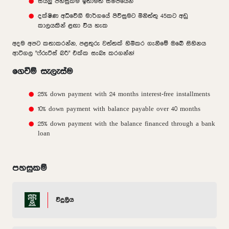
සියලු පහසුකම් ඉතාමත් සමීපයෙන්
දක්ෂිණ අධිවේගී මාර්ගයේ පිවිසුමට මිනිත්තු 45කට අඩු
කාලයකින් ළඟා විය හැක
අදම අපට කතාකරන්න, පළතුරු වත්තක් හිමිකර ගැනීමේ ඔබේ සිහිනය
ආටිගල "ෆ්රුට්ස් බරී" එක්ක සැබෑ කරගන්න!
ගෙවීම් සැලැස්ම
25% down payment with 24 months interest-free installments
10% down payment with balance payable over 40 months
25% down payment with the balance financed through a bank
loan
පහසුකම්
විදුලිය