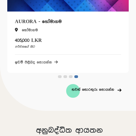
AURORA - හෝමාගම
හෝමාගම
405,000 LKR
පර්චසයේ සිට
ඉඩම් පිළිබද සොයන්න
තවත් තොරතුරු සොයන්න
අනුබද්ධිත ආයතන