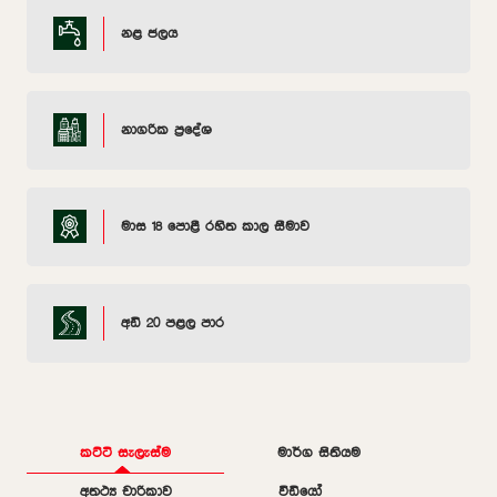
නළ ජලය
නාගරික ප්‍රදේශ
මාස 18 පොළී රහිත කාල සීමාව
අඩි 20 පළල පාර
කට්ටි සැලැස්ම
මාර්ග සිතියම
අතථ්‍ය චාරිකාව
වීඩියෝ