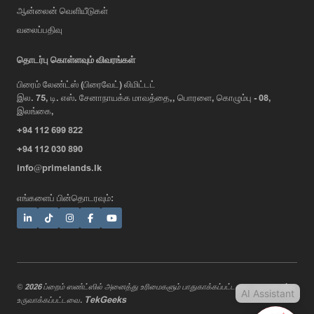
ஆன்லைன் வெளியீடுகள்
வலைப்பதிவு
AI Assistant
தொடர்பு கொள்ளவும் விவரங்கள்
பிரைம் லேண்ட்ஸ் (பிரைவேட்) லிமிட்டட்
இல. 75, டி. எஸ். சேனாநாயக்க மாவத்தை,, பொரளை, கொழும்பு - 08,
Hi, I'm Prime Bee, Your AI
இலங்கை,
Assistant!
+94 112 699 822
Tap the Call button above to talk
with me, or simply type your
+94 112 030 890
message below and I'll be happy to
info@primelands.lk
help.
எங்களைப் பின்தொடரவும்:
© 2026 ப்றைம் ஸண்ட்ஸில் அனைத்து உரிமைகளும் பாதுகாக்கப்பட்டவை. வடிவமைத்து
AI Assistant
TekGeeks
உருவாக்கப்பட்டவை.