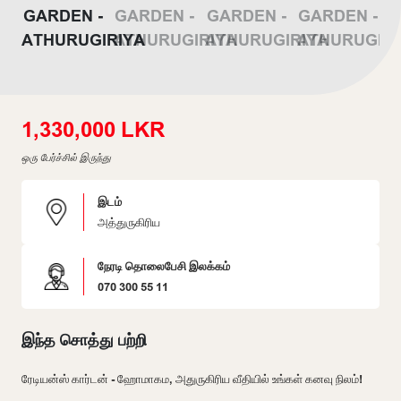
1,330,000 LKR
ஒரு பேர்ச்சில் இருந்து
இடம்
அத்துருகிரிய
நேரடி தொலைபேசி இலக்கம்
070 300 55 11
இந்த சொத்து பற்றி
ரேடியன்ஸ் கார்டன் - ஹோமாகம, அதுருகிரிய வீதியில் உங்கள் கனவு நிலம்!