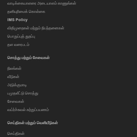
வாடிக்கையாளரை அடையாளம் காணுங்கள்
தனியுரிமைக் கொள்கை
IMS Policy
விதிமுறைகள் மற்றும் நிபந்தனைகள்
பொறுப்புத் துறப்பு
தள வரைபடம்
சொத்து மற்றும் சேவைகள்
நிலங்கள்
வீடுகள்
அடுக்குமாடி
பமுதலீட்டு சொத்து
சேவைகள்
வய்ர்ச்சுவல் சுற்றுப்பயணம்
செய்திகள் மற்றும் வெளியீடுகள்
செய்திகள்