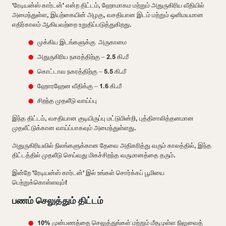
'ரேடியன்ஸ் கார்டன்' என்ற திட்டம், ஹோமாகம மற்றும் அதுருகிரிய வீதியில்
அமைந்துள்ள, இயற்கையின் அழகு, வசதியான இடம் மற்றும் ஒளிமயமான
எதிர்காலம் ஆகியவற்றை உறுதிப்படுத்துகிறது.
முக்கிய இடங்களுக்கு அருகாமை
அதுருகிரிய நகரத்திற்கு – 2.5 கி.மீ
கொட்டாவ நகரத்திற்கு – 5.5 கி.மீ
ஹோரஹேன வீதிக்கு – 1.6 கி.மீ
சிறந்த முதலீடு வாய்ப்பு
இந்த திட்டம், வசதியான குடியிருப்பு மட்டுமின்றி, புத்திசாலித்தனமான
முதலீட்டுக்கான வாய்ப்பாகவும் அமைந்துள்ளது.
அதுருகிரியவில் நிலங்களுக்கான தேவை அதிகரித்து வரும் காலத்தில், இந்த
திட்டத்தில் முதலீடு செய்வது மிகச்சிறந்த வருமானத்தை தரும்.
இன்றே 'ரேடியன்ஸ் கார்டன்' இல் உங்கள் சொர்க்கப் பூமியை
பெற்றுக்கொள்ளவும்!
பணம் செலுத்தும் திட்டம்
10% முன்பணத்தை செலுத்துங்கள் மற்றும் மீதமுள்ள நிலுவைத்