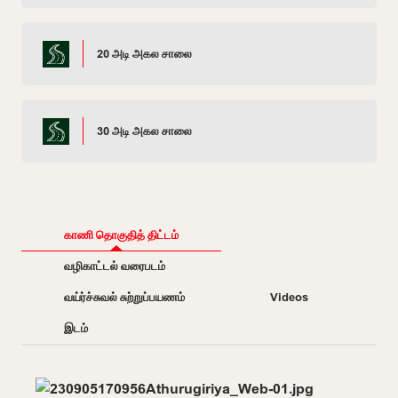
20 அடி அகல சாலை
30 அடி அகல சாலை
காணி தொகுதித் திட்டம்
வழிகாட்டல் வரைபடம்
வய்ர்ச்சுவல் சுற்றுப்பயணம்
Videos
இடம்