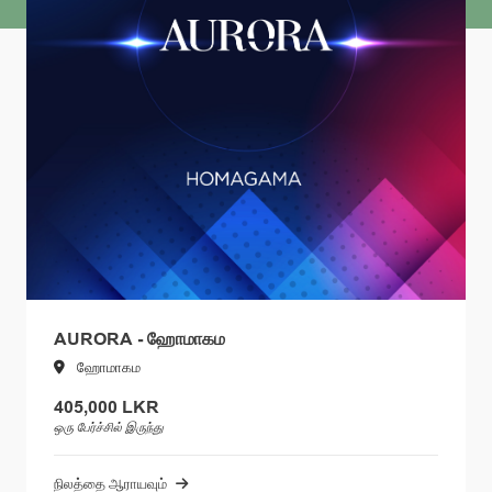
AURORA - ஹோமாகம
ஹோமாகம
405,000 LKR
ஒரு பேர்ச்சில் இருந்து
நிலத்தை ஆராயவும்