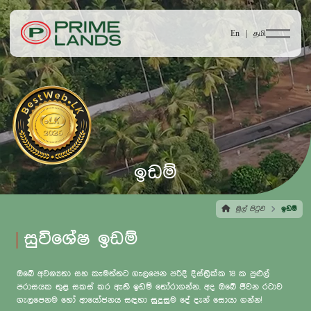
En |
தமி
ඉඩම්
මුල් පිටුව
ඉඩම්
සුවිශේෂ ඉඩම්
ඔබේ අවශ්‍යතා සහ කැමත්තට ගැලපෙන පරිදි දිස්ත්‍රික්ක 18 ක පුළුල්
පරාසයක තුළ සකස් කර ඇති ඉඩම් තෝරාගන්න. අද ඔබේ ජීවන රටාව
ගැලපෙනම හෝ ආයෝජනය සඳහා සුදුසුම දේ දැන් සොයා ගන්න!