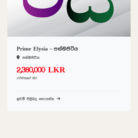
Prime Elysia - පන්නිපිටිය
පන්නිපිටිය
2,380,000 LKR
පර්චසයේ සිට
ඉඩම් පිළිබද සොයන්න