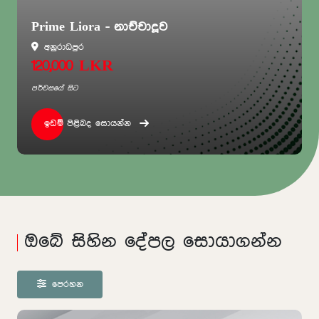
Prime Liora - නාච්චාදූව
අනුරාධපුර
120,000 LKR
පර්චසයේ සිට
ඉඩම් පිළිබද සොයන්න
ඔබේ සිහින දේපල සොයාගන්න
පෙරහන