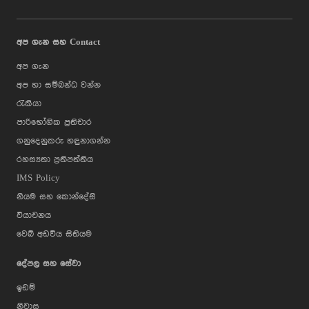
අප ගැන සහ Contact
අප ගැන
අප හා සම්බන්ධ වන්න
රැකියා
පාරිභෝගික ප්‍රතිචාර
ගනුදෙනුකරු හඳුනාගන්න
රහස්‍යතා ප්‍රතිපත්තිය
IMS Policy
නියම සහ කොන්දේසි
වියාචනය
වෙබ් අඩවිය සිතියම
දේපල සහ සේවා
ඉඩම්
නිවාස