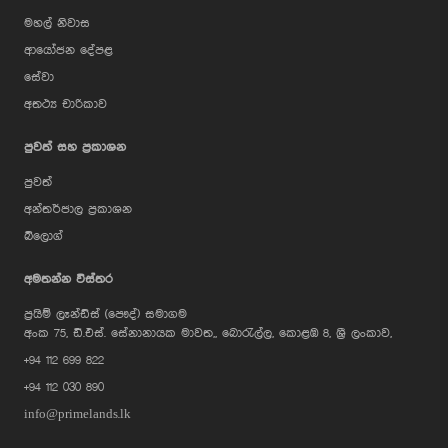
මහල් නිවාස
ආයෝජන දේපළ
සේවා
අතථ්‍ය චාරිකාව
පුවත් සහ ප්‍රකාශන
පුවත්
අන්තර්ජාල ප්‍රකාශන
බ්ලොග්
AI Assistant
අමතන්න විස්තර
ප්‍රයිම් ලෑන්ඩ්ස් (පෞද්) සමාගම
Hi, I'm Prime Bee, Your AI
අංක 75, ඩී.එස්. සේනානායක මාවත,, බොරැල්ල, කොළඹ 8, ශ්‍රී ලංකාව,
Assistant!
+94 112 699 822
Tap the Call button above to talk
with me, or simply type your
+94 112 030 890
message below and I'll be happy to
help.
info@primelands.lk