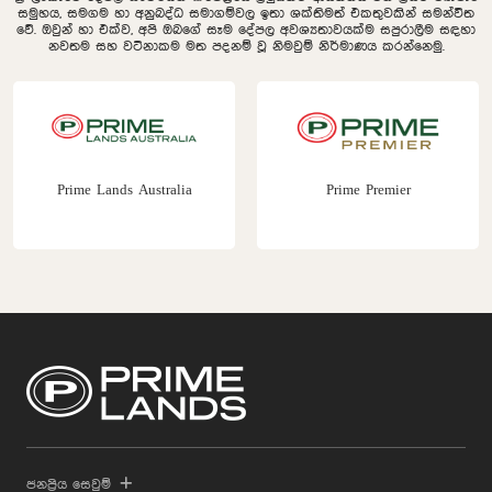
සමුහය, සමගම හා අනුබද්ධ සමාගම්වල ඉතා ශක්තිමත් එකතුවකින් සමන්විත
වේ. ඔවුන් හා එක්ව, අපි ඔබගේ සෑම දේපල අවශ්‍යතාවයක්ම සපුරාලීම සඳහා
නවතම සහ වටිනාකම මත පදනම් වූ නිමවුම් නිර්මාණය කරන්නෙමු.
Prime Lands Australia
Prime Premier
ජනප්‍රිය සෙවුම්