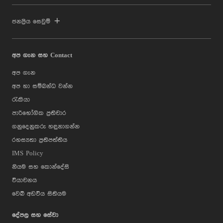
ජනප්‍රිය සෙවුම්
අප ගැන සහ Contact
අප ගැන
අප හා සම්බන්ධ වන්න
රැකියා
පාරිභෝගික ප්‍රතිචාර
ගනුදෙනුකරු හඳුනාගන්න
රහස්‍යතා ප්‍රතිපත්තිය
IMS Policy
නියම සහ කොන්දේසි
වියාචනය
වෙබ් අඩවිය සිතියම
දේපල සහ සේවා