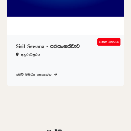
විකිණී හමාරයි
SOLD OUT
Sisil Sewana - පරසංගස්වැව
අනුරාධපුරය
ඉඩම් පිළිබද සොයන්න