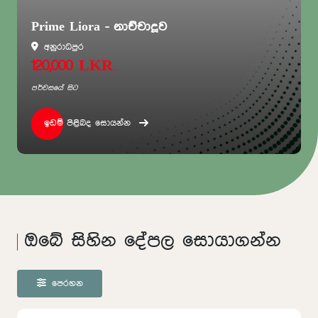
Prime Liora - නාච්චාදූව
අනුරාධපුර
120,000 LKR
පර්චසයේ සිට
ඉඩම් පිළිබද සොයන්න
ඔබේ සිහින දේපල සොයාගන්න
පෙරහන