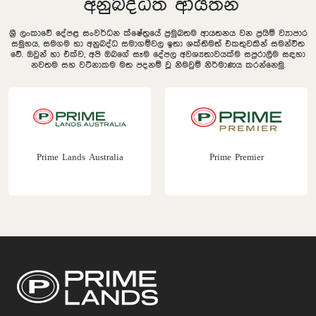
අනුබද්ධිත ආයතන
ශ්‍රී ලංකාවේ දේපළ සංවර්ධන ක්ෂේත්‍රයේ ප්‍රමුඛතම ආයතනය වන ප්‍රයිම් ව්‍යාපාර
සමුහය, සමගම හා අනුබද්ධ සමාගම්වල ඉතා ශක්තිමත් එකතුවකින් සමන්විත
වේ. ඔවුන් හා එක්ව, අපි ඔබගේ සෑම දේපල අවශ්‍යතාවයක්ම සපුරාලීම සඳහා
නවතම සහ වටිනාකම මත පදනම් වූ නිමවුම් නිර්මාණය කරන්නෙමු.
Prime Lands Australia
Prime Premier