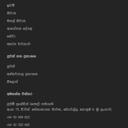
ඉඩම්
නිවාස
මහල් නිවාස
ආයෝජන දේපළ
සේවා
අතථ්‍ය චාරිකාව
පුවත් සහ ප්‍රකාශන
පුවත්
අන්තර්ජාල ප්‍රකාශන
බ්ලොග්
AI Assistant
අමතන්න විස්තර
ප්‍රයිම් ලෑන්ඩ්ස් (පෞද්) සමාගම
Hi, I'm Prime Bee, Your AI
අංක 75, ඩී.එස්. සේනානායක මාවත,, බොරැල්ල, කොළඹ 8, ශ්‍රී ලංකාව,
Assistant!
+94 112 699 822
Tap the Call button above to talk
with me, or simply type your
+94 112 030 890
message below and I'll be happy to