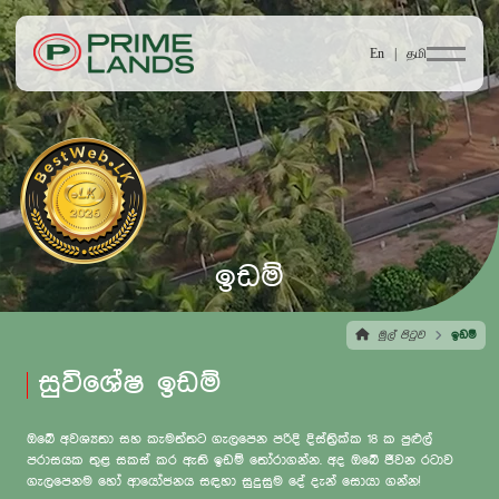
En |
தமி
ඉඩම්
මුල් පිටුව
ඉඩම්
සුවිශේෂ ඉඩම්
ඔබේ අවශ්‍යතා සහ කැමත්තට ගැලපෙන පරිදි දිස්ත්‍රික්ක 18 ක පුළුල්
පරාසයක තුළ සකස් කර ඇති ඉඩම් තෝරාගන්න. අද ඔබේ ජීවන රටාව
ගැලපෙනම හෝ ආයෝජනය සඳහා සුදුසුම දේ දැන් සොයා ගන්න!