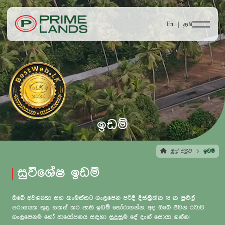
En |
தமி
ඉඩම්
මුල් පිටුව
ඉඩම්
සුවිශේෂ ඉඩම්
ඔබේ අවශ්‍යතා සහ කැමත්තට ගැලපෙන පරිදි දිස්ත්‍රික්ක 18 ක පුළුල්
පරාසයක තුළ සකස් කර ඇති ඉඩම් තෝරාගන්න. අද ඔබේ ජීවන රටාව
ගැලපෙනම හෝ ආයෝජනය සඳහා සුදුසුම දේ දැන් සොයා ගන්න!