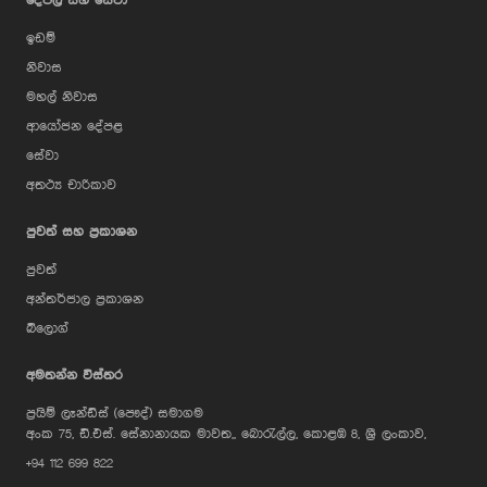
දේපල සහ සේවා
ඉඩම්
නිවාස
මහල් නිවාස
ආයෝජන දේපළ
සේවා
අතථ්‍ය චාරිකාව
පුවත් සහ ප්‍රකාශන
පුවත්
අන්තර්ජාල ප්‍රකාශන
බ්ලොග්
AI Assistant
අමතන්න විස්තර
ප්‍රයිම් ලෑන්ඩ්ස් (පෞද්) සමාගම
Hi, I'm Prime Bee, Your AI
අංක 75, ඩී.එස්. සේනානායක මාවත,, බොරැල්ල, කොළඹ 8, ශ්‍රී ලංකාව,
Assistant!
+94 112 699 822
Tap the Call button above to talk
with me, or simply type your