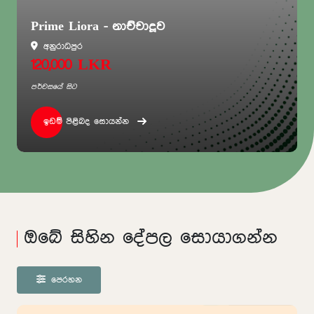
Prime Liora - නාච්චාදූව
අනුරාධපුර
120,000 LKR
පර්චසයේ සිට
ඉඩම් පිළිබද සොයන්න
ඔබේ සිහින දේපල සොයාගන්න
පෙරහන