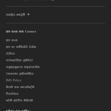
ජනප්‍රිය සෙවුම්
අප ගැන සහ Contact
අප ගැන
අප හා සම්බන්ධ වන්න
රැකියා
පාරිභෝගික ප්‍රතිචාර
ගනුදෙනුකරු හඳුනාගන්න
රහස්‍යතා ප්‍රතිපත්තිය
IMS Policy
නියම සහ කොන්දේසි
වියාචනය
වෙබ් අඩවිය සිතියම