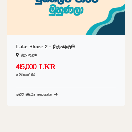
Lake Shore 2 - බුලංකුලම
බුලංකුලම
415,000 LKR
පර්චසයේ සිට
ඉඩම් පිළිබද සොයන්න