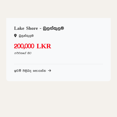
Lake Shore - බුලන්කුලම
බුලන්කුලම
200,000 LKR
පර්චසයේ සිට
ඉඩම් පිළිබද සොයන්න