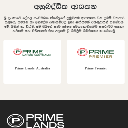
අනුබද්ධිත ආයතන
ශ්‍රී ලංකාවේ දේපළ සංවර්ධන ක්ෂේත්‍රයේ ප්‍රමුඛතම ආයතනය වන ප්‍රයිම් ව්‍යාපාර
සමුහය, සමගම හා අනුබද්ධ සමාගම්වල ඉතා ශක්තිමත් එකතුවකින් සමන්විත
වේ. ඔවුන් හා එක්ව, අපි ඔබගේ සෑම දේපල අවශ්‍යතාවයක්ම සපුරාලීම සඳහා
නවතම සහ වටිනාකම මත පදනම් වූ නිමවුම් නිර්මාණය කරන්නෙමු.
Prime Lands Australia
Prime Premier