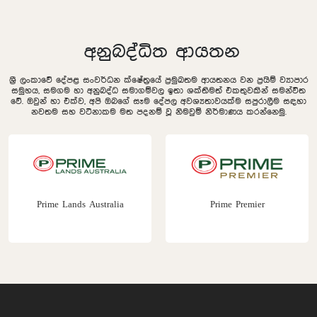
අනුබද්ධිත ආයතන
ශ්‍රී ලංකාවේ දේපළ සංවර්ධන ක්ෂේත්‍රයේ ප්‍රමුඛතම ආයතනය වන ප්‍රයිම් ව්‍යාපාර
සමුහය, සමගම හා අනුබද්ධ සමාගම්වල ඉතා ශක්තිමත් එකතුවකින් සමන්විත
වේ. ඔවුන් හා එක්ව, අපි ඔබගේ සෑම දේපල අවශ්‍යතාවයක්ම සපුරාලීම සඳහා
නවතම සහ වටිනාකම මත පදනම් වූ නිමවුම් නිර්මාණය කරන්නෙමු.
Prime Lands Australia
Prime Premier