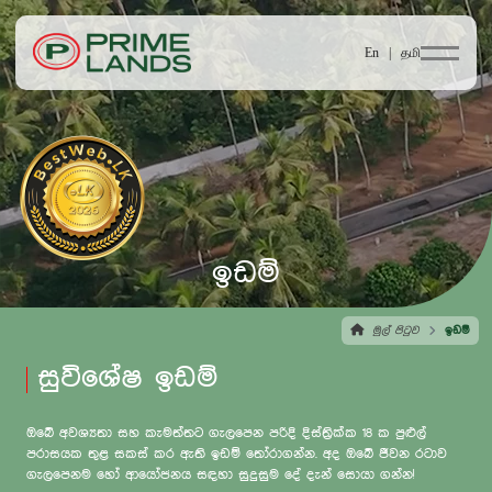
En |
தமி
ඉඩම්
මුල් පිටුව
ඉඩම්
සුවිශේෂ ඉඩම්
ඔබේ අවශ්‍යතා සහ කැමත්තට ගැලපෙන පරිදි දිස්ත්‍රික්ක 18 ක පුළුල්
පරාසයක තුළ සකස් කර ඇති ඉඩම් තෝරාගන්න. අද ඔබේ ජීවන රටාව
ගැලපෙනම හෝ ආයෝජනය සඳහා සුදුසුම දේ දැන් සොයා ගන්න!