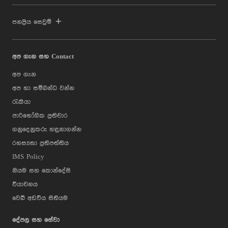
ජනප්‍රිය සෙවුම්
අප ගැන සහ Contact
අප ගැන
අප හා සම්බන්ධ වන්න
රැකියා
පාරිභෝගික ප්‍රතිචාර
ගනුදෙනුකරු හඳුනාගන්න
රහස්‍යතා ප්‍රතිපත්තිය
IMS Policy
නියම සහ කොන්දේසි
වියාචනය
වෙබ් අඩවිය සිතියම
දේපල සහ සේවා