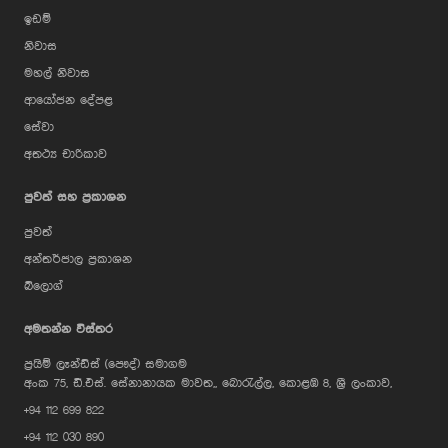
ඉඩම්
නිවාස
මහල් නිවාස
ආයෝජන දේපළ
සේවා
අතථ්‍ය චාරිකාව
පුවත් සහ ප්‍රකාශන
පුවත්
අන්තර්ජාල ප්‍රකාශන
බ්ලොග්
AI Assistant
අමතන්න විස්තර
ප්‍රයිම් ලෑන්ඩ්ස් (පෞද්) සමාගම
Hi, I'm Prime Bee, Your AI
අංක 75, ඩී.එස්. සේනානායක මාවත,, බොරැල්ල, කොළඹ 8, ශ්‍රී ලංකාව,
Assistant!
+94 112 699 822
Tap the Call button above to talk
with me, or simply type your
+94 112 030 890
message below and I'll be happy to