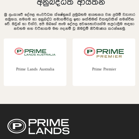
අනුබද්ධිත ආයතන
ශ්‍රී ලංකාවේ දේපළ සංවර්ධන ක්ෂේත්‍රයේ ප්‍රමුඛතම ආයතනය වන ප්‍රයිම් ව්‍යාපාර
සමුහය, සමගම හා අනුබද්ධ සමාගම්වල ඉතා ශක්තිමත් එකතුවකින් සමන්විත
වේ. ඔවුන් හා එක්ව, අපි ඔබගේ සෑම දේපල අවශ්‍යතාවයක්ම සපුරාලීම සඳහා
නවතම සහ වටිනාකම මත පදනම් වූ නිමවුම් නිර්මාණය කරන්නෙමු.
Prime Lands Australia
Prime Premier