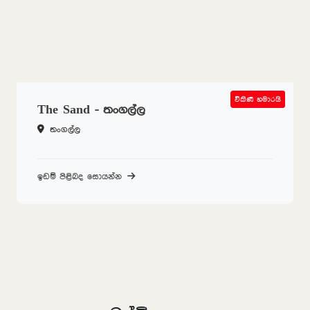
විකිණී හමාරයි
SOLD OUT
The Sand - තංගල්ල
තංගල්ල
ඉඩම් පිළිබද සොයන්න