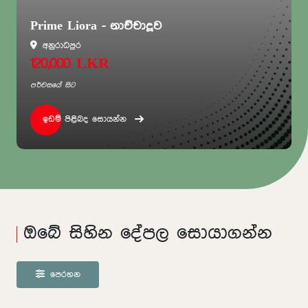
Prime Liora - නාච්චාදූව
අනුරාධපුර
120,000 LKR
පර්චසයේ සිට
ඉඩම් පිළිබද සොයන්න
ඔබේ සිහින දේපල සොයාගන්න
පෙරහන