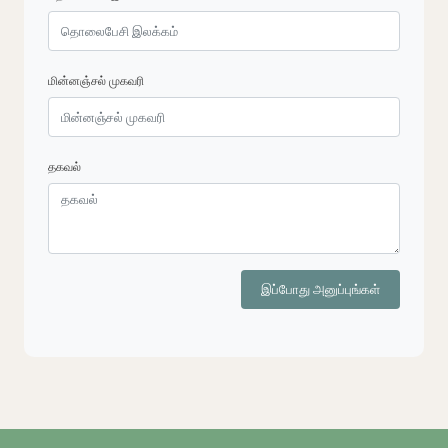
மின்னஞ்சல் முகவரி
தகவல்
இப்போது அனுப்புங்கள்