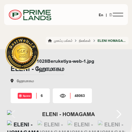
En |
සිං
முகப்பு பக்கம்
நிலங்கள்
ELENI HOMAGAMA
ELENI - ஹோமாகம
ஹோமாகம
6
48063
நேரலை