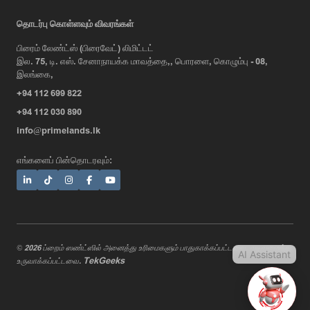
AI Assistant
தொடர்பு கொள்ளவும் விவரங்கள்
பிரைம் லேண்ட்ஸ் (பிரைவேட்) லிமிட்டட்
இல. 75, டி. எஸ். சேனாநாயக்க மாவத்தை,, பொரளை, கொழும்பு - 08,
Hi, I'm Prime Bee, Your AI
இலங்கை,
Assistant!
+94 112 699 822
Tap the Call button above to talk
with me, or simply type your
+94 112 030 890
message below and I'll be happy to
info@primelands.lk
help.
எங்களைப் பின்தொடரவும்:
© 2026 ப்றைம் ஸண்ட்ஸில் அனைத்து உரிமைகளும் பாதுகாக்கப்பட்டவை. வடிவமைத்து
AI Assistant
TekGeeks
உருவாக்கப்பட்டவை.