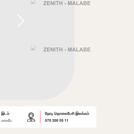
இடம்
நேரடி தொலைபேசி இலக்கம்
மாலபே
070 300 55 11