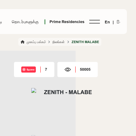
டி
தொடர்புகளுக்கு
Prime Residencies
En |
සිං
முகப்பு பக்கம்
நிலங்கள்
ZENITH MALABE
7
50005
நேரலை