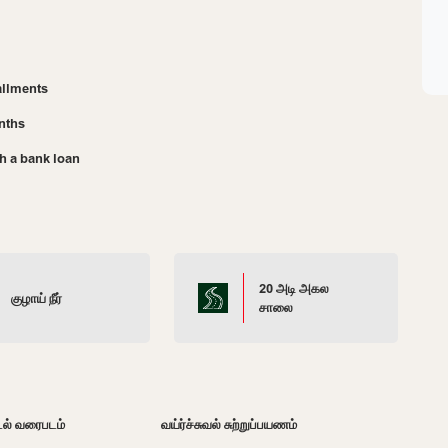
allments
nths
h a bank loan
20 அடி அகல
குழாய் நீர்
சாலை
டல் வரைபடம்
வய்ர்ச்சுவல் சுற்றுப்பயணம்