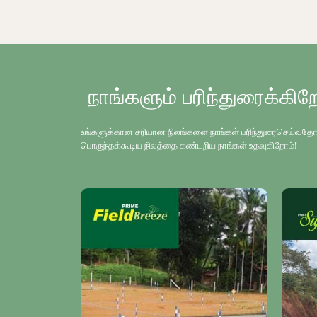
நாங்களும் பரிந்துரைக்கிற
உங்களுக்கான சரியான நிலங்களை நாங்கள் பரிந்துரைசெய்வதோடு, உங
பொருந்தக்கூடிய நிலத்தை கண்டறிய நாங்கள் உதவுகிறோம்!
LD OUT