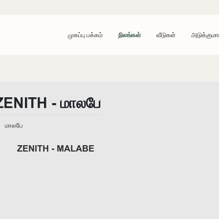
முகப்பு பக்கம்
நிலங்கள்
வீடுகள்
அடுக்குமா
ZENITH - மாலபே
மாலபே