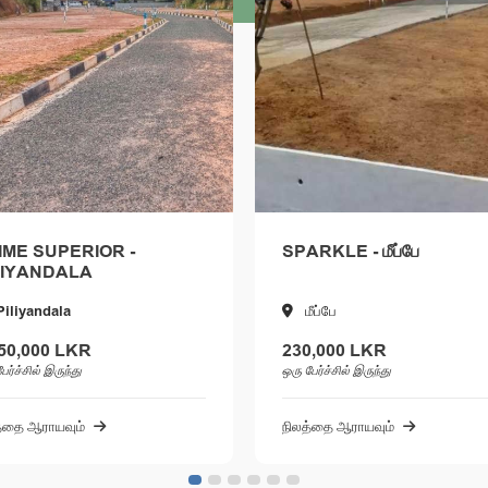
SUPERIOR -
SPARKLE - மீப்பே
ANDALA
ndala
மீப்பே
00 LKR
230,000 LKR
் இருந்து
ஒரு பேர்ச்சில் இருந்து
ராயவும்
நிலத்தை ஆராயவும்