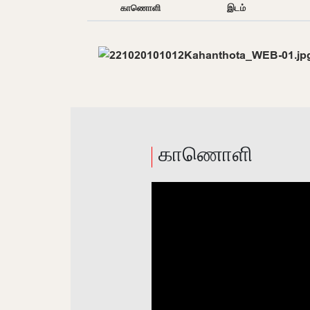
காணொளி
இடம்
காணொளி