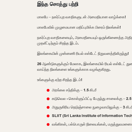
இந்த சொத்து பற்றி
மாலபே – நகர்ப்புற வசதிகளுடன் அமைதியான வாழ்க்கை!
மாலபேவில் முழுமையான மதிப்புமிக்க பிரைம் நிலங்கள்!
நகர்ப்புற வசதிகளையும், அமைதியையும் ஒருங்கிணைத்த அதிந
முதலீட்டிற்கும் சிறந்த இடம்.
இலங்கையின் முன்னணி ரியல் எஸ்டேட் நிறுவனத்திலிருந்து!
26 ஆண்டுகளுக்கும் மேலாக, இலங்கையில் ரியல் எஸ்டேட் து
வாய்ந்த நிலங்களை உங்களுக்காக வழங்குகிறது.
உங்களுக்கு ஏற்ற சிறந்த இடம்!
அரங்கல சந்திக்கு – 1.5 கி.மீ
கடுவெல - கொள்ளுப்பிட்டி பேருந்து சாலைக்கு – 2.5 
அதுருகிரிய நெடுஞ்சாலை நுழைவாயிலுக்கு – 3 கி.ம
SLIIT (Sri Lanka Institute of Information Tec
வங்கிகள், பல்பொருள் நிலையங்கள், மருத்துவமனைக