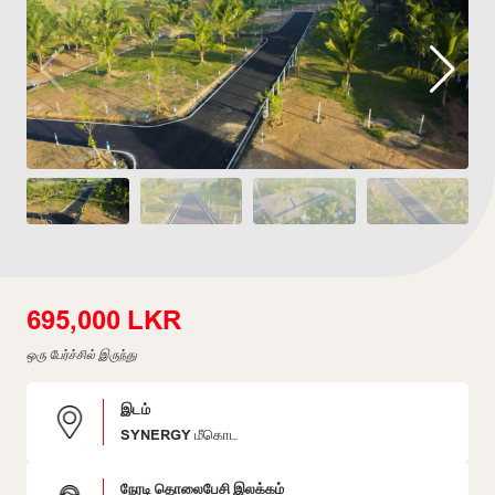
695,000 LKR
ஒரு பேர்ச்சில் இருந்து
இடம்
SYNERGY மீகொட
நேரடி தொலைபேசி இலக்கம்