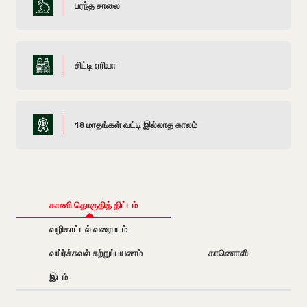
பரந்த சாலை
சிட்டி ஏரியா
18 மாதங்கள் வட்டி இல்லாத காலம்
காணி தொகுதித் திட்டம்
வழிகாட்டல் வரைபடம்
வய்ர்ச்சுவல் சுற்றுப்பயணம்
காணொளி
இடம்