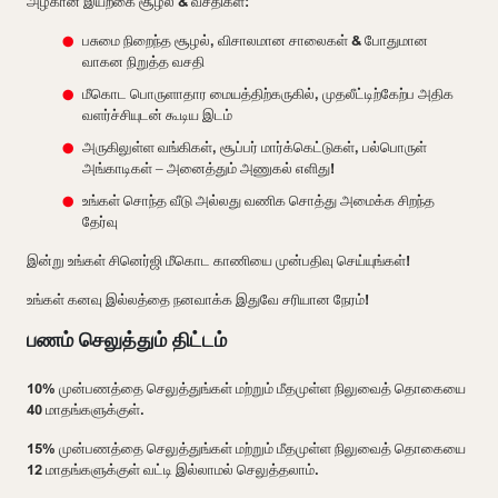
அழகான இயற்கை சூழல் & வசதிகள்:
பசுமை நிறைந்த சூழல், விசாலமான சாலைகள் & போதுமான
வாகன நிறுத்த வசதி
மீகொட பொருளாதார மையத்திற்கருகில், முதலீட்டிற்கேற்ப அதிக
வளர்ச்சியுடன் கூடிய இடம்
அருகிலுள்ள வங்கிகள், சூப்பர் மார்க்கெட்டுகள், பல்பொருள்
அங்காடிகள் – அனைத்தும் அணுகல் எளிது!
உங்கள் சொந்த வீடு அல்லது வணிக சொத்து அமைக்க சிறந்த
தேர்வு
இன்று உங்கள் சினெர்ஜி மீகொட காணியை முன்பதிவு செய்யுங்கள்!
உங்கள் கனவு இல்லத்தை நனவாக்க இதுவே சரியான நேரம்!
பணம் செலுத்தும் திட்டம்
10% முன்பணத்தை செலுத்துங்கள் மற்றும் மீதமுள்ள நிலுவைத் தொகையை
40 மாதங்களுக்குள்.
15% முன்பணத்தை செலுத்துங்கள் மற்றும் மீதமுள்ள நிலுவைத் தொகையை
12 மாதங்களுக்குள் வட்டி இல்லாமல் செலுத்தலாம்.