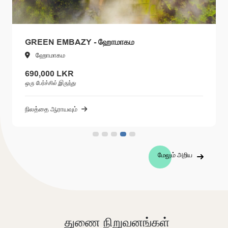
EEN EMBAZY - ஹோமாகம
ELINOR
ோமாகம
ELINO
,000 LKR
விற்கப்ப
ர்ச்சில் இருந்து
நிலத்தை 
்தை ஆராயவும்
மேலும் அறிய
துணை நிறுவனங்கள்