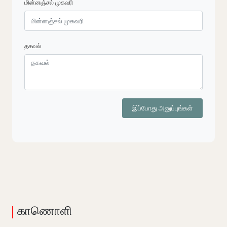
மின்னஞ்சல் முகவரி
தகவல்
இப்போது அனுப்புங்கள்
காணொளி