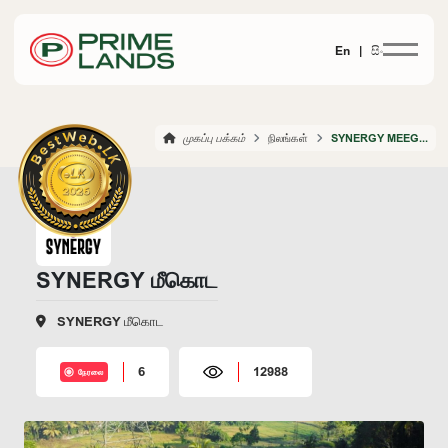
En |
සිං
முகப்பு பக்கம்
நிலங்கள்
SYNERGY MEEGODA
SYNERGY மீகொட
SYNERGY மீகொட
6
12988
நேரலை