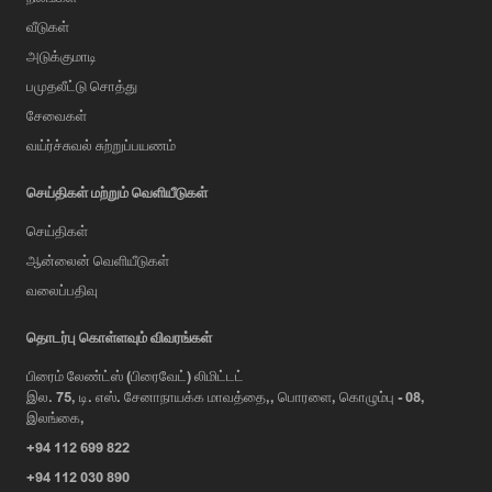
வீடுகள்
அடுக்குமாடி
பமுதலீட்டு சொத்து
சேவைகள்
வய்ர்ச்சுவல் சுற்றுப்பயணம்
செய்திகள் மற்றும் வெளியீடுகள்
செய்திகள்
ஆன்லைன் வெளியீடுகள்
வலைப்பதிவு
AI Assistant
தொடர்பு கொள்ளவும் விவரங்கள்
பிரைம் லேண்ட்ஸ் (பிரைவேட்) லிமிட்டட்
இல. 75, டி. எஸ். சேனாநாயக்க மாவத்தை,, பொரளை, கொழும்பு - 08,
Hi, I'm Prime Bee, Your AI
இலங்கை,
Assistant!
+94 112 699 822
Tap the Call button above to talk
with me, or simply type your
+94 112 030 890
message below and I'll be happy to