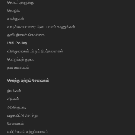
தொடர்புகளுக்கு
தொழில்
சான்றுகள்
வாடிக்கையாளரை அடையாளம் காணுங்கள்
தனியுரிமைக் கொள்கை
IMS Policy
விதிமுறைகள் மற்றும் நிபந்தனைகள்
பொறுப்புத் துறப்பு
தள வரைபடம்
சொத்து மற்றும் சேவைகள்
நிலங்கள்
வீடுகள்
அடுக்குமாடி
பமுதலீட்டு சொத்து
சேவைகள்
வய்ர்ச்சுவல் சுற்றுப்பயணம்