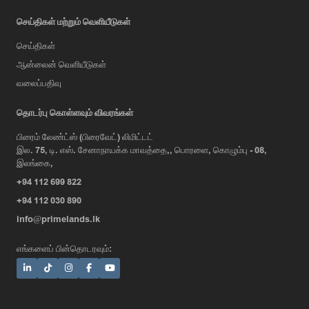
செய்திகள் மற்றும் வெளியீடுகள்
செய்திகள்
ஆன்லைன் வெளியீடுகள்
வலைப்பதிவு
AI Assistant
தொடர்பு கொள்ளவும் விவரங்கள்
பிரைம் லேண்ட்ஸ் (பிரைவேட்) லிமிட்டட்
இல. 75, டி. எஸ். சேனாநாயக்க மாவத்தை,, பொரளை, கொழும்பு - 08,
Hi, I'm Prime Bee, Your AI
இலங்கை,
Assistant!
+94 112 699 822
Tap the Call button above to talk
with me, or simply type your
+94 112 030 890
message below and I'll be happy to
info@primelands.lk
help.
எங்களைப் பின்தொடரவும்: