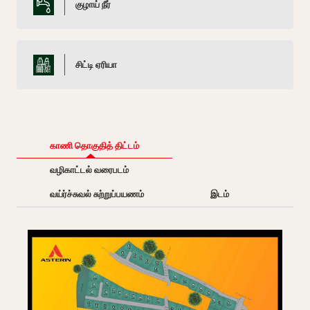
குழாய் நீர்
சிட்டி ஏரியா
காணி தொகுதித் திட்டம்
வழிகாட்டல் வரைபடம்
வய்ர்ச்சுவல் சுற்றுப்பயணம்
இடம்