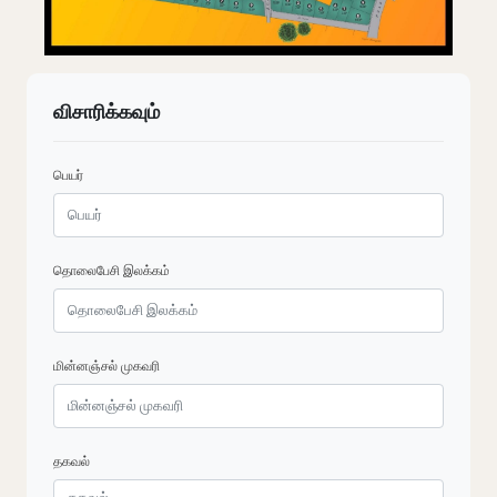
விசாரிக்கவும்
பெயர்
தொலைபேசி இலக்கம்
மின்னஞ்சல் முகவரி
தகவல்