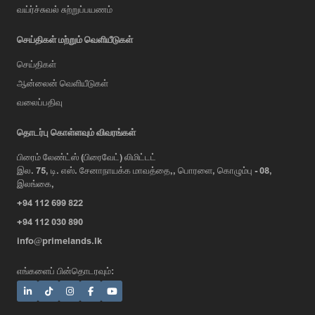
வய்ர்ச்சுவல் சுற்றுப்பயணம்
செய்திகள் மற்றும் வெளியீடுகள்
செய்திகள்
ஆன்லைன் வெளியீடுகள்
வலைப்பதிவு
தொடர்பு கொள்ளவும் விவரங்கள்
பிரைம் லேண்ட்ஸ் (பிரைவேட்) லிமிட்டட்
இல. 75, டி. எஸ். சேனாநாயக்க மாவத்தை,, பொரளை, கொழும்பு - 08,
இலங்கை,
+94 112 699 822
+94 112 030 890
info@primelands.lk
எங்களைப் பின்தொடரவும்: