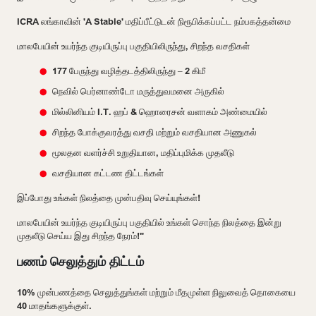
ICRA லங்காவின் 'A Stable' மதிப்பீட்டுடன் நிரூபிக்கப்பட்ட நம்பகத்தன்மை
மாலபேயின் உயர்ந்த குடியிருப்பு பகுதியிலிருந்து, சிறந்த வசதிகள்
177 பேருந்து வழித்தடத்திலிருந்து – 2 கிமீ
நெவில் பெர்னாண்டோ மருத்துவமனை அருகில்
மில்லினியம் I.T. ஹப் & ஹொரைசன் வளாகம் அண்மையில்
சிறந்த போக்குவரத்து வசதி மற்றும் வசதியான அணுகல்
மூலதன வளர்ச்சி உறுதியான, மதிப்புமிக்க முதலீடு
வசதியான கட்டண திட்டங்கள்
இப்போது உங்கள் நிலத்தை முன்பதிவு செய்யுங்கள்!
மாலபேயின் உயர்ந்த குடியிருப்பு பகுதியில் உங்கள் சொந்த நிலத்தை இன்று
முதலீடு செய்ய இது சிறந்த நேரம்!"
பணம் செலுத்தும் திட்டம்
10% முன்பணத்தை செலுத்துங்கள் மற்றும் மீதமுள்ள நிலுவைத் தொகையை
40 மாதங்களுக்குள்.