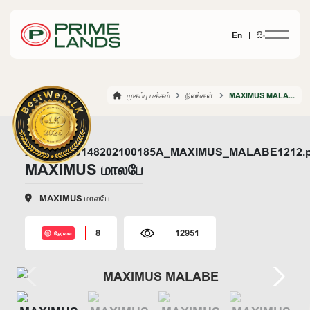
En |
සිං
முகப்பு பக்கம்
நிலங்கள்
MAXIMUS MALABE
MAXIMUS மாலபே
MAXIMUS மாலபே
8
12951
நேரலை