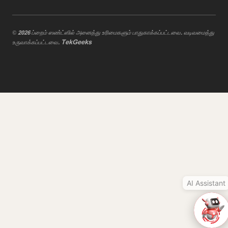
AI Assistant
© 2026 ப்றைம் ஸண்ட்ஸில் அனைத்து உரிமைகளும் பாதுகாக்கப்பட்டவை. வடிவமைத்து
TekGeeks
உருவாக்கப்பட்டவை.
Hi, I'm Prime Bee, Your AI
Assistant!
Tap the Call button above to talk
with me, or simply type your
message below and I'll be happy to
help.
AI Assistant