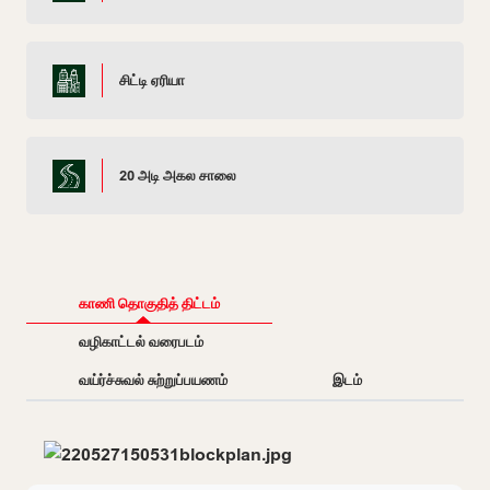
சிட்டி ஏரியா
20 அடி அகல சாலை
காணி தொகுதித் திட்டம்
வழிகாட்டல் வரைபடம்
வய்ர்ச்சுவல் சுற்றுப்பயணம்
இடம்