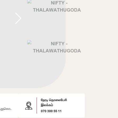
நேரடி தொலைபேசி
இலக்கம்
்துகொட
070 300 55 11