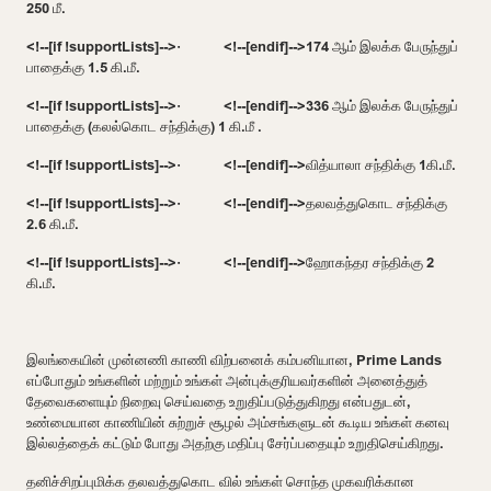
250
மீ.
<!--[if !supportLists]-->
·
<!--[endif]-->
174
ஆம் இலக்க பேருந்துப்
பாதைக்கு
1.5
கி.மீ.
<!--[if !supportLists]-->
·
<!--[endif]-->
336
ஆம் இலக்க பேருந்துப்
பாதைக்கு (கலல்கொட சந்திக்கு)
1
கி.மீ .
<!--[if !supportLists]-->
·
<!--[endif]-->
வித்யாலா சந்திக்கு
1
கி.மீ.
<!--[if !supportLists]-->
·
<!--[endif]-->
தலவத்துகொட சந்திக்கு
2.6
கி.மீ.
<!--[if !supportLists]-->
·
<!--[endif]-->
ஹோகந்தர சந்திக்கு
2
கி.மீ.
இலங்கையின் முன்னணி காணி விற்பனைக் கம்பனியான
, Prime Lands
எப்போதும் உங்களின் மற்றும் உங்கள் அன்புக்குரியவர்களின் அனைத்துத்
தேவைகளையும் நிறைவு செய்வதை உறுதிப்படுத்துகிறது என்பதுடன்
,
உண்மையான காணியின் சுற்றுச் சூழல் அம்சங்களுடன் கூடிய உங்கள் கனவு
இல்லத்தைக் கட்டும் போது அதற்கு மதிப்பு சேர்ப்பதையும் உறுதிசெய்கிறது.
தனிச்சிறப்புமிக்க தலவத்துகொட வில் உங்கள் சொந்த முகவரிக்கான