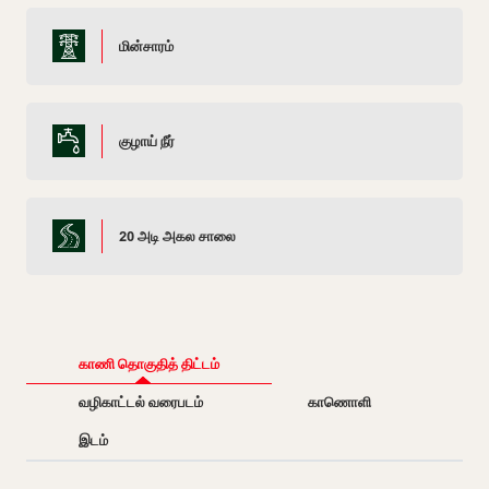
மின்சாரம்
குழாய் நீர்
20 அடி அகல சாலை
காணி தொகுதித் திட்டம்
வழிகாட்டல் வரைபடம்
காணொளி
இடம்