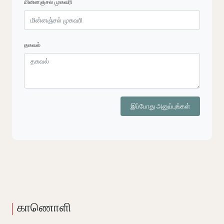
மின்னஞ்சல் முகவரி
தகவல்
இப்போது அனுப்புங்கள்
காணொளி