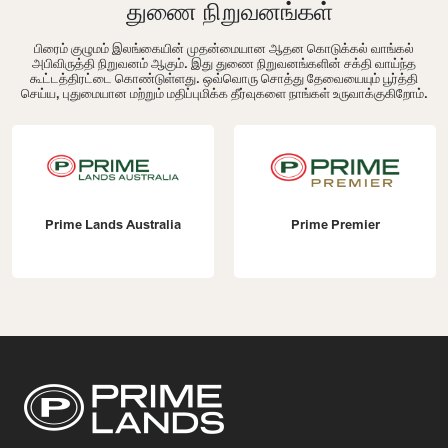
துணை நிறுவனங்கள்
பிரைம் குழுமம் இலங்கையின் முதன்மையான ஆதன கொடுக்கல் வாங்கல்
அபிவிருத்தி நிறுவனம் ஆகும். இது துணை நிறுவனங்களின் சக்தி வாய்ந்த
கூட்டத்திரட்டை கொண்டுள்ளது. ஒவ்வொரு சொத்து தேவையையும் பூர்த்தி
செய்ய, புதுமையான மற்றும் மதிப்புமிக்க தீர்வுகளை நாங்கள் உருவாக்குகிறோம்.
Prime Lands Australia
Prime Premier