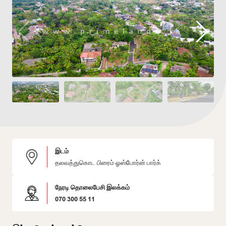
இடம்
தலவத்துகொட பிரைம் ஓஸ்போர்ன் பார்க்
நேரடி தொலைபேசி இலக்கம்
070 300 55 11