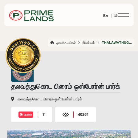
En |
සිං
முகப்பு பக்கம்
நிலங்கள்
THALAWATHUGODA PRIME OSBORNE PARK
தலவத்துகொட பிரைம் ஓஸ்போர்ன் பார்க்
தலவத்துகொட பிரைம் ஓஸ்போர்ன் பார்க்
7
40261
நேரலை