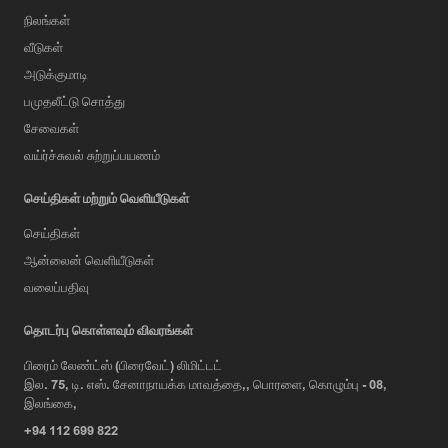
நிலங்கள்
வீடுகள்
அடுக்குமாடி
பமுதலீட்டு சொத்து
சேவைகள்
வய்ர்ச்சுவல் சுற்றுப்பயணம்
செய்திகள் மற்றும் வெளியீடுகள்
செய்திகள்
ஆன்லைன் வெளியீடுகள்
வலைப்பதிவு
AI Assistant
தொடர்பு கொள்ளவும் விவரங்கள்
பிரைம் லேண்ட்ஸ் (பிரைவேட்) லிமிட்டட்
இல. 75, டி. எஸ். சேனாநாயக்க மாவத்தை,, பொரளை, கொழும்பு - 08,
Hi, I'm Prime Bee, Your AI
இலங்கை,
Assistant!
+94 112 699 822
Tap the Call button above to talk