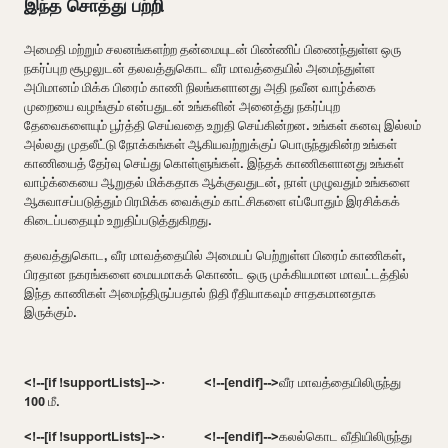
இந்த சொத்து பற்றி
அமைதி மற்றும் சலனங்களற்ற தன்மையுடன் பிண்ணிப் பிணைந்துள்ள ஒரு
நகர்ப்புற சூழலுடன் தலவத்துகொட வீர மாவத்தையில் அமைந்துள்ள
அபிமானம் மிக்க பிரைம் காணி நிலங்களானது அதி நவீன வாழ்க்கை
முறையை வழங்கும் என்பதுடன் உங்களின் அனைத்து நகர்ப்புற
தேவைகளையும் பூர்த்தி செய்வதை உறுதி செய்கின்றன. உங்கள் கனவு இல்லம்
அல்லது முதலீட்டு நோக்கங்கள் ஆகியவற்றுக்குப் பொருந்துகின்ற உங்கள்
காணியைத் தேர்வு செய்து கொள்ளுங்கள். இந்தக் காணிகளானது உங்கள்
வாழ்க்கையை ஆறுதல் மிக்கதாக ஆக்குவதுடன்
,
நாள் முழுவதும் உங்களை
ஆசுவாசப்படுத்தும் பிரமிக்க வைக்கும் காட்சிகளை எப்போதும் இரசிக்கக்
கிடைப்பதையும் உறுதிப்படுத்துகிறது.
தலவத்துகொட
,
வீர மாவத்தையில் அமையப் பெற்றுள்ள பிரைம் காணிகள்
,
பிரதான நகரங்களை மையமாகக் கொண்ட ஒரு முக்கியமான மாவட்டத்தில்
இந்த காணிகள் அமைந்திருப்பதால் நிதி ரீதியாகவும் சாதகமானதாக
இருக்கும்.
<!--[if !supportLists]-->
·
<!--[endif]-->
வீர மாவத்தையிலிருந்து
100
மீ.
<!--[if !supportLists]-->
·
<!--[endif]-->
கலல்கொட வீதியிலிருந்து