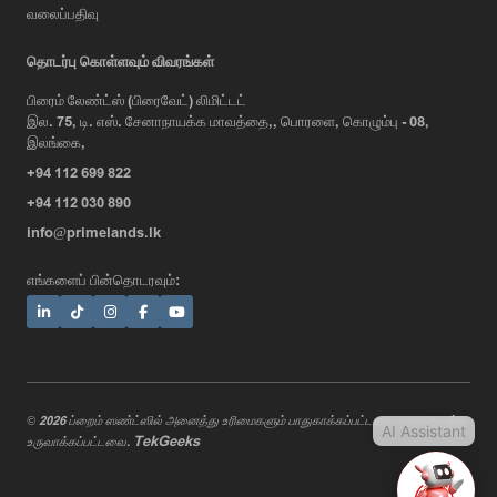
வலைப்பதிவு
AI Assistant
தொடர்பு கொள்ளவும் விவரங்கள்
பிரைம் லேண்ட்ஸ் (பிரைவேட்) லிமிட்டட்
இல. 75, டி. எஸ். சேனாநாயக்க மாவத்தை,, பொரளை, கொழும்பு - 08,
Hi, I'm Prime Bee, Your AI
இலங்கை,
Assistant!
+94 112 699 822
Tap the Call button above to talk
with me, or simply type your
+94 112 030 890
message below and I'll be happy to
info@primelands.lk
help.
எங்களைப் பின்தொடரவும்:
© 2026 ப்றைம் ஸண்ட்ஸில் அனைத்து உரிமைகளும் பாதுகாக்கப்பட்டவை. வடிவமைத்து
AI Assistant
TekGeeks
உருவாக்கப்பட்டவை.