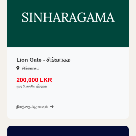
Lion Gate - சிங்காரகம
சிங்காரகம
200,000 LKR
ஒரு பேர்ச்சில் இருந்து
நிலத்தை ஆராயவும்