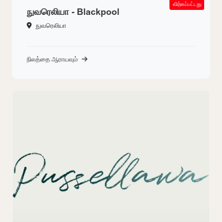
SOLD OUT
விற்கப்பட்டது
நுவரெலியா - Blackpool
நுவரெலியா
நிலத்தை ஆராயவும்