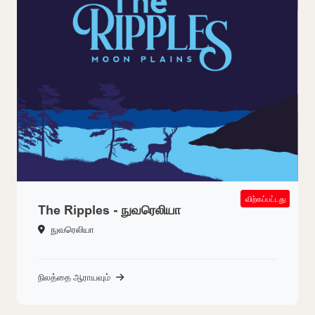
SOLD OUT
விற்கப்பட்டது
The Ripples - நுவரெலியா
நுவரெலியா
நிலத்தை ஆராயவும்