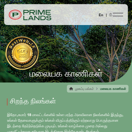
En |
සිං
மலையக காணிகள்
முகப்பு பக்கம்
மலையக காணிகள்
சிறந்த நிலங்கள்
இதோ,சுமார் 18 மாவட்டங்களில் உள்ள பரந்த அளவிலான நிலங்களில் இருந்து,
உங்கள் தேவைகளுக்கும் உங்கள் விருப்பத்திற்கும் ஏற்றவாறு பொருத்தமான
இடத்தை தேர்ந்தெடுக்க முடியும். உங்கள் வாழ்க்கை முறை அல்லது
முதலீட்டிற்கான சரியான இடத்தினை இன்றே கண்டறியுங்கள்.