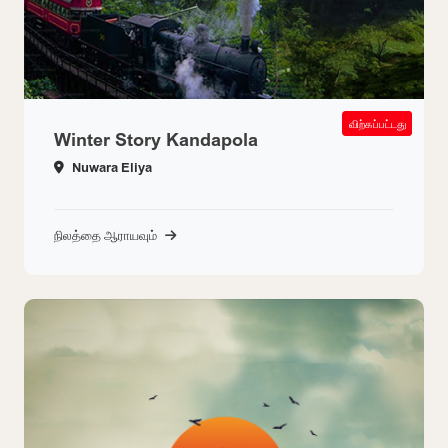
SOLD OUT
விற்கப்பட்டது
Winter Story Kandapola
Nuwara Eliya
நிலத்தை ஆராயவும்