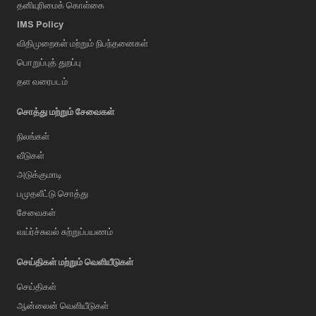
தனியுரிமைக் கொள்கை
IMS Policy
விதிமுறைகள் மற்றும் நிபந்தனைகள்
பொறுப்புத் துறப்பு
தள வரைபடம்
சொத்து மற்றும் சேவைகள்
நிலங்கள்
வீடுகள்
அடுக்குமாடி
பமுதலீட்டு சொத்து
சேவைகள்
வய்ர்ச்சுவல் சுற்றுப்பயணம்
செய்திகள் மற்றும் வெளியீடுகள்
செய்திகள்
ஆன்லைன் வெளியீடுகள்