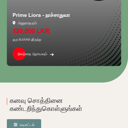
Prime Liora - நாச்சாதுவா
அனுராதபுரம்
120,000 LKR
ஒரு பேர்ச்சில் இருந்து
நிலத்தை ஆராயவும்
கனவு சொத்தினை
கண்டறிந்துகொள்ளுங்கள்
வடிகட்டல்