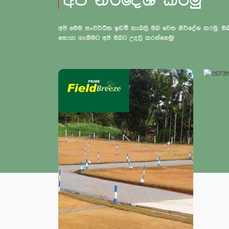
අපි නිර්දේශ කරමු
අපි මෙම සංවර්ධිත ඉඩම් කැබලි ඔබ වෙත නිර්දේශ කරමු.
සොයා ගැනීමට අපි ඔබට උදවු කරන්නෙමු!