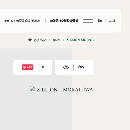
අප හා සම්බන්ධ වන්න
ප්‍රයිම් රෙසිඩන්සීස්
En |
தமி
මුල් පිටුව
ඉඩම්
ZILLION MORATUWA
6
13559
සජීවී