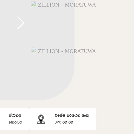
ස්ථානය
විශේෂ දුරකථන අංක
මොරටුව
0710 661 661