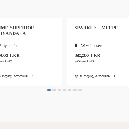
SPARKLE - MEEPE
PRIME AQUAV
WELIWITA
Wewalpanawa
Weliwita
230,000 LKR
1,375,000 LKR
පර්චසයේ සිට
පර්චසයේ සිට
ඉඩම් පිළිබද සොයන්න
ඉඩම් පිළිබද සොයන්න