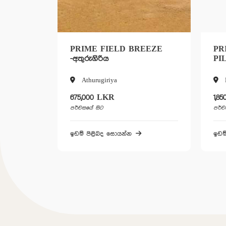
IELD BREEZE
PRIME SUPERIOR -
PILIYANDALA
iya
Piliyandala
KR
1,850,000 LKR
පර්චසයේ සිට
 සොයන්න
ඉඩම් පිළිබද සොයන්න