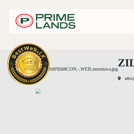
ZI
මොරට