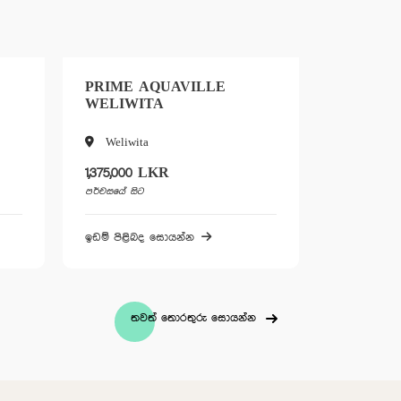
ILLE
ZENGARY MALABE
Ernest Wanaguru Mawatha
1,650,000 LKR
පර්චසයේ සිට
ඉඩම් පිළිබද සොයන්න
තවත් තොරතුරු සොයන්න