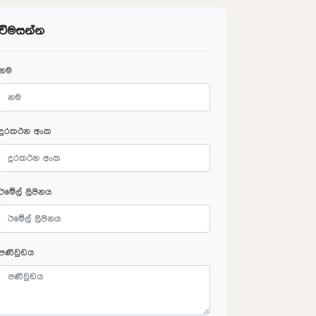
විමසන්න
නම
දුරකථන අංක
ඊමේල් ලිපිනය
පණිවුඩය