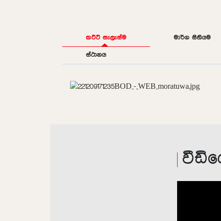
කට්ටි සැලැස්ම
මාර්ග සිතියම
ස්ථානය
වීඩි