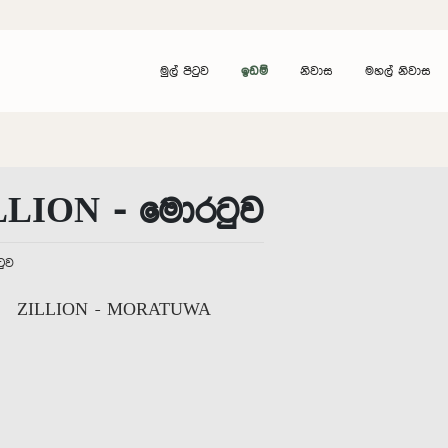
මුල් පිටුව
ඉඩම්
නිවාස
මහල් නිවාස
LLION - මොරටුව
ුව