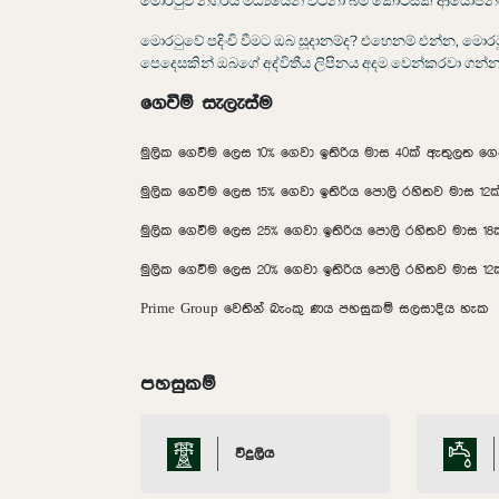
මොරටුව නගරය මධ්‍යයෙන් වටිනා බිම් කොටසක ආයෝජනය
මොරටුවේ පදිංචි වීමට ඔබ සූදානම්ද? එහෙනම් එන්න, මොරට
පෙදෙසකින් ඔබගේ අද්විතීය ලිපිනය අදම වෙන්කරවා ගන්න
ගෙවීම් සැලැස්ම
මුලික ගෙවීම ලෙස 10% ගෙවා ඉතිරිය මාස 40ක් ඇතුලත ගෙ
මුලික ගෙවීම ලෙස 15% ගෙවා ඉතිරිය පොලි රහිතව මාස 12
මුලික ගෙවීම ලෙස 25% ගෙවා ඉතිරිය පොලි රහිතව මාස 1
මුලික ගෙවීම ලෙස 20% ගෙවා ඉතිරිය පොලි රහිතව මාස 1
Prime Group වෙතින් බැංකු ණය පහසුකම් සලසාදිය හැක
පහසුකම්
විදුලිය