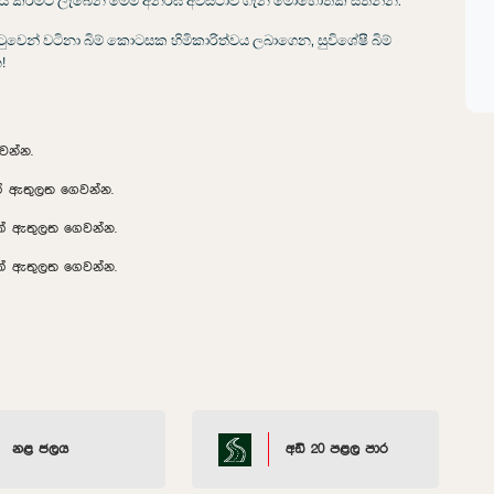
 කිරීමට ලැබෙන මෙම අනර්ඝ අවස්ථාව ගැන මොහොතක් සිතන්න.
ුවෙන් වටිනා බිම් කොටසක හිමිකාරිත්වය ලබාගෙන, සුවිශේෂී බිම්
!
වන්න.
ක් ඇතුලත ගෙවන්න.
8ක් ඇතුලත ගෙවන්න.
2ක් ඇතුලත ගෙවන්න.
නළ ජලය
අඩි 20 පළල පාර