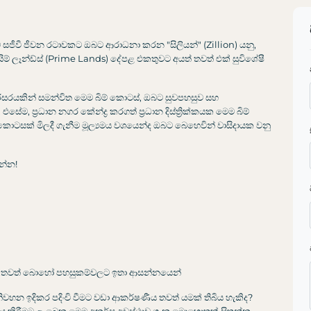
‍රයිම් ලෑන්ඩ්ස් (Prime Lands) දේපළ එකතුවට අයත් තවත් එක් සුවිශේෂී
රිසරයකින් සමන්විත මෙම බිම් කොටස්, ඔබට සුවපහසුව සහ
, ප්‍රධාන නගර කේන්ද්‍ර කරගත් ප්‍රධාන දිස්ත්‍රික්කයක මෙම බිම්
බිම් කොටසක් මිලදී ගැනීම මූල්‍යමය වශයෙන්ද ඔබට බෙහෙවින් වාසිදායක වනු
ෙන්න!
ු ඇතුළු තවත් බොහෝ පහසුකම්වලට ඉතා ආසන්නයෙන්
වහන ඉදිකර පදිංචි වීමට වඩා ආකර්ෂණීය තවත් යමක් තිබිය හැකිද?