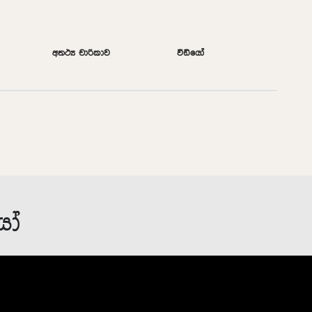
අතථ්‍ය චාරිකාව
වීඩියෝ
යෝ