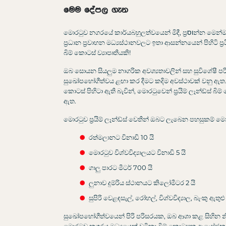
මෙම දේපල ගැන
මොරටුව නගරයේ කාර්යබහුලත්වයෙන් මිදී, ප්‍රוסන්න මෙන්ම සජීවී ජීවන රටාවකට ඔබට ආරාධනා කරන "සිලියන්" (Zillion) යනු,
ප්‍රධාන ප්‍රවාහන මධ්‍යස්ථානවලට ඉතා ආසන්නයෙන් පිහිටි ප්
බිම් කොටස් ව්‍යාපෘතියකි!
ඔබ සොයන සියලුම නාගරික අවශ්‍යතාවලින් සහ සුවිශේෂී ප
සුඛෝපභෝගීත්වය ළඟා කර දීමට කදිම අවස්ථාවක් වනු ඇත. එසේම
කොටස් පිහිටා ඇති බැවින්, මොරටුවෙන් ප්‍රයිම් ලෑන්ඩ්ස් 
ඇත.
මොරටුව ප්‍රයිම් ලෑන්ඩ්ස් වෙතින් ඔබට ලැබෙන පහසුකම් ම
රත්මලානට විනාඩි 10 යි
මොරටුව විශ්වවිද්‍යාලයට විනාඩි 5 යි
ගාලු පාරට මීටර් 700 යි
ලුනාව දුම්රිය ස්ථානයට කිලෝමීටර 2 යි
සුපිරි වෙළඳසැල්, රෝහල්, විශ්වවිද්‍යාල, බැංක
සුඛෝපභෝගීත්වයෙන් පිරි පරිසරයක, ඔබ ආශා කළ සිහින නි