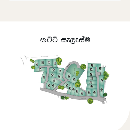
කට්ටි සැලැස්ම