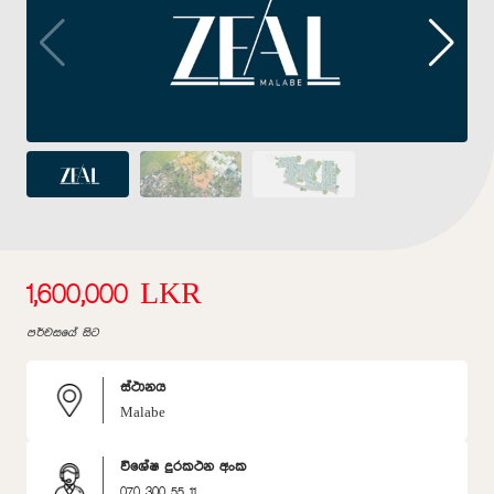
1,600,000 LKR
පර්චසයේ සිට
ස්ථානය
Malabe
විශේෂ දුරකථන අංක
070 300 55 11