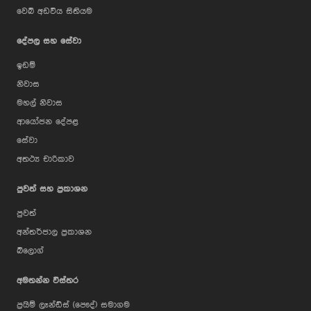
වෙබ් අඩවිය සිතියම
දේපල සහ සේවා
ඉඩම්
නිවාස
මහල් නිවාස
ආයෝජන දේපළ
සේවා
අතථ්‍ය චාරිකාව
පුවත් සහ ප්‍රකාශන
පුවත්
අන්තර්ජාල ප්‍රකාශන
බ්ලොග්
AI Assistant
අමතන්න විස්තර
ප්‍රයිම් ලෑන්ඩ්ස් (පෞද්) සමාගම