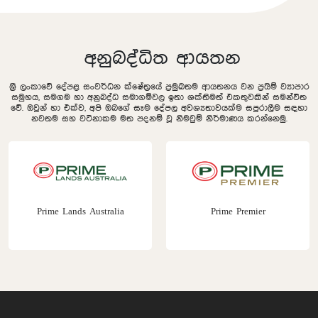
අනුබද්ධිත ආයතන
ශ්‍රී ලංකාවේ දේපළ සංවර්ධන ක්ෂේත්‍රයේ ප්‍රමුඛතම ආයතනය වන ප්‍රයිම් ව්‍යාපාර
සමුහය, සමගම හා අනුබද්ධ සමාගම්වල ඉතා ශක්තිමත් එකතුවකින් සමන්විත
වේ. ඔවුන් හා එක්ව, අපි ඔබගේ සෑම දේපල අවශ්‍යතාවයක්ම සපුරාලීම සඳහා
නවතම සහ වටිනාකම මත පදනම් වූ නිමවුම් නිර්මාණය කරන්නෙමු.
Prime Lands Australia
Prime Premier