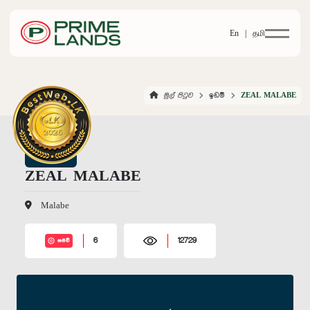
En |
தமி
මුල් පිටුව
ඉඩම්
ZEAL MALABE
ZEAL MALABE
Malabe
6
12729
සජීවී