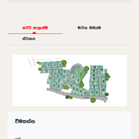
කට්ටි සැලැස්ම
මාර්ග සිතියම
ස්ථානය
විමසන්න