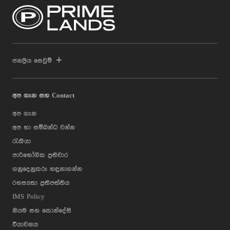
ජනප්‍රිය සෙවුම්
අප ගැන සහ Contact
අප ගැන
අප හා සම්බන්ධ වන්න
රැකියා
පාරිභෝගික ප්‍රතිචාර
ගනුදෙනුකරු හඳුනාගන්න
රහස්‍යතා ප්‍රතිපත්තිය
IMS Policy
නියම සහ කොන්දේසි
වියාචනය