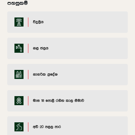
පහසුකම්
විදුලිය
නළ ජලය
නාගරික ප්‍රදේශ
මාස 18 පොළී රහිත කාල සීමාව
අඩි 20 පළල පාර