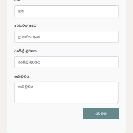
නම
දුරකථන අංක
ඊමේල් ලිපිනය
පණිවුඩය
යවන්න