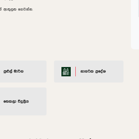
2ක් ඇතුලත ගෙවන්න.
පුළුල් මාර්ග
නාගරික ප්‍රදේශ
තෙකලා විදුලිය