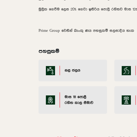
මුලික ගෙවීම ලෙස 20% ගෙවා ඉතිරිය පොලි රහිතව මාස 1
Prime Group වෙතින් බැංකු ණය පහසුකම් සලසාදිය හැක
පහසුකම්
නළ ජලය
මාස 18 පොළී
රහිත කාල සීමාව