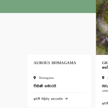
AUROUS HOMAGAMA
GR
හෝ
Homagama
විකිණී හමාරයි
690
පර්ච
ඉඩම් පිළිබද සොයන්න
ඉඩම