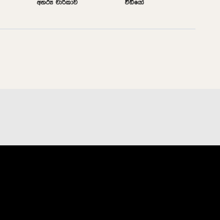
අතථ්‍ය චාරිකාව
වීඩියෝ