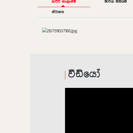
කට්ටි සැලැස්ම
මාර්ග සිතියම
ස්ථානය
වීඩියෝ