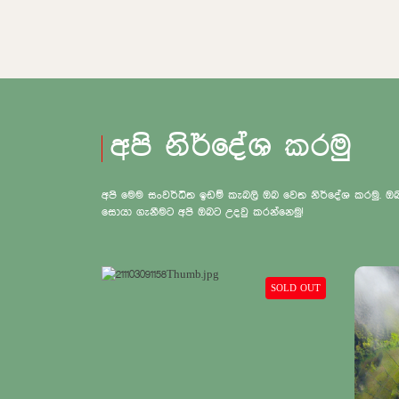
අපි නිර්දේශ කරමු
අපි මෙම සංවර්ධිත ඉඩම් කැබලි ඔබ වෙත නිර්දේශ කරමු.
සොයා ගැනීමට අපි ඔබට උදවු කරන්නෙමු!
SOLD OUT