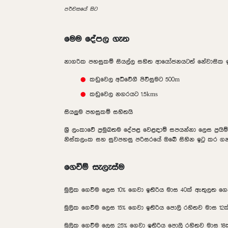
පර්චසයේ සිට
මෙම දේපල ගැන
නාගරික පහසුකම් සියල්ල සහිත ආයෝජනයටත් නේවාසික ඉද
කඩුවෙල අධිවේගී පිවිසුමට 500m
කඩුවෙල නගරයට 1.5kms
සියලුම පහසුකම් සහිතයි
ශ්‍රී ලංකාවේ ප්‍රමුඛතම දේපළ වෙළඳාම් සපයන්නා ලෙස ප්‍
නිස්කලංක සහ සුවපහසු පරිසරයේ ඔබේ සිහින ඉටු කර ග
ගෙවීම් සැලැස්ම
මුලික ගෙවීම ලෙස 10% ගෙවා ඉතිරිය මාස 40ක් ඇතුලත ගෙ
මුලික ගෙවීම ලෙස 15% ගෙවා ඉතිරිය පොලි රහිතව මාස 12
මුලික ගෙවීම ලෙස 25% ගෙවා ඉතිරිය පොලි රහිතව මාස 1