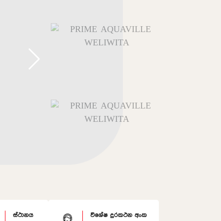
ස්ථානය
විශේෂ දුරකථන අංක