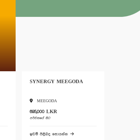
SYNERGY MEEGODA
LAKEFR
MEEGODA
Bolgod
695,000 LKR
1,250,000
පර්චසයේ සිට
පර්චසයේ සිට
ඉඩම් පිළිබද සොයන්න
ඉඩම් පිළිබ