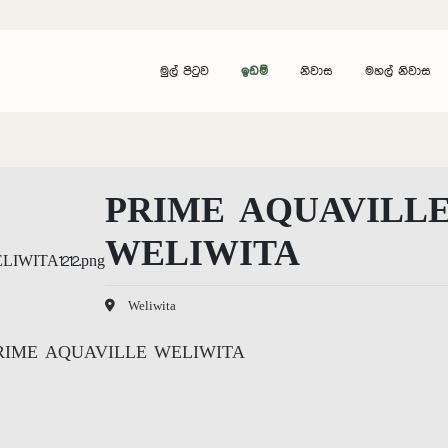
මුල් පිටුව
ඉඩම්
නිවාස
මහල් නිවාස
PRIME AQUAVILL
WELIWITA
Weliwita