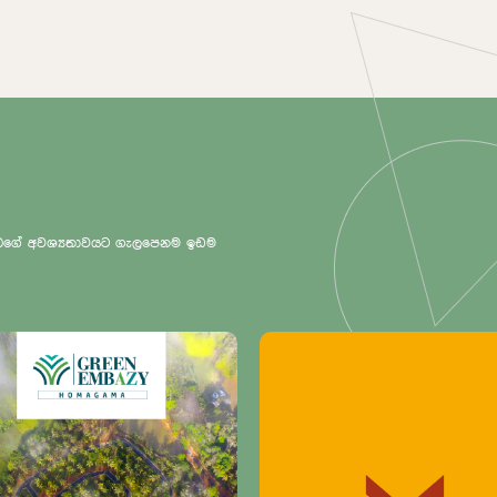
 ඔබගේ අවශ්‍යතාවයට ගැලපෙනම ඉඩම