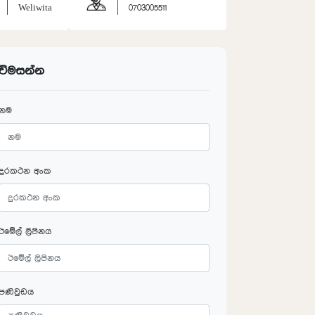
Weliwita
0703005511
විමසන්න
නම
දුරකථන අංක
ඊමේල් ලිපිනය
පණිවුඩය