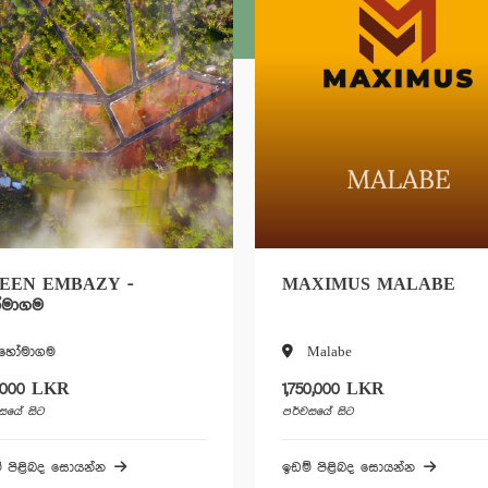
EEN EMBAZY -
MAXIMUS MALABE
මාගම
හෝමාගම
Malabe
,000 LKR
1,750,000 LKR
සයේ සිට
පර්චසයේ සිට
් පිළිබද සොයන්න
ඉඩම් පිළිබද සොයන්න