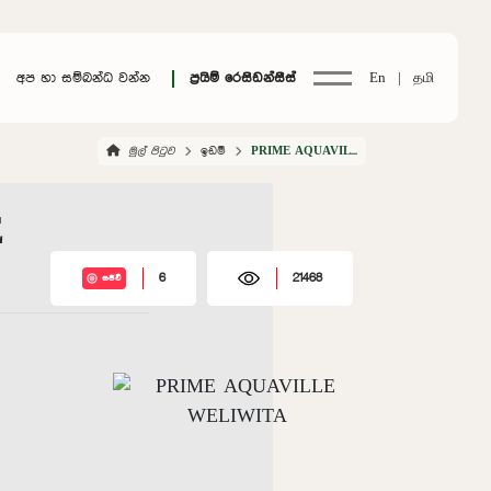
අප හා සම්බන්ධ වන්න
ප්‍රයිම් රෙසිඩන්සීස්
En |
தமி
මුල් පිටුව
ඉඩම්
PRIME AQUAVILLE WELIWITA
E
6
21468
සජීවී