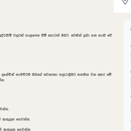
ිරිකීම් වලටත් ගැළපෙන බිම් කොටස් ඔබට වෙතින් ලබා ගත හැකි වේ.
රයිම් ලෑන්ඩ්ස් සැමවිටම ඔබගේ අවශ්‍යතා සපුරාලීමට සහතික වන අතර මේ
න්න
වන්න.
ක් ඇතුලත ගෙවන්න.
8ක් ඇතුලත ගෙවන්න.