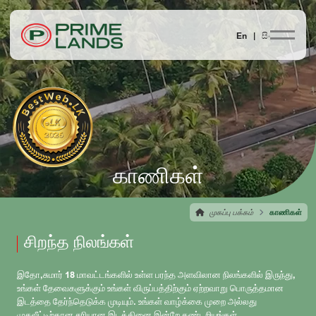
En |
සිං
காணிகள்
முகப்பு பக்கம்
காணிகள்
சிறந்த நிலங்கள்
இதோ,சுமார் 18 மாவட்டங்களில் உள்ள பரந்த அளவிலான நிலங்களில் இருந்து,
உங்கள் தேவைகளுக்கும் உங்கள் விருப்பத்திற்கும் ஏற்றவாறு பொருத்தமான
இடத்தை தேர்ந்தெடுக்க முடியும். உங்கள் வாழ்க்கை முறை அல்லது
முதலீட்டிற்கான சரியான இடத்தினை இன்றே கண்டறியுங்கள்.