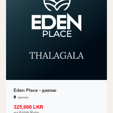
Eden Place - தலாகல
தலாகல
325,000 LKR
ஒரு பேர்ச்சில் இருந்து