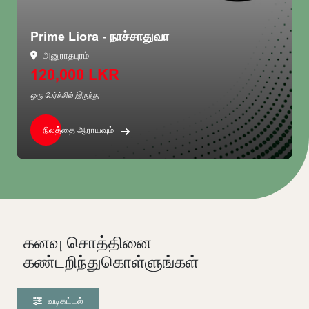
Prime Liora - நாச்சாதுவா
அனுராதபுரம்
120,000 LKR
ஒரு பேர்ச்சில் இருந்து
நிலத்தை ஆராயவும்
கனவு சொத்தினை
கண்டறிந்துகொள்ளுங்கள்
வடிகட்டல்