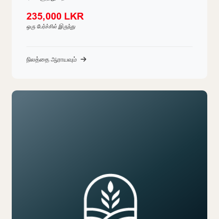
235,000 LKR
ஒரு பேர்ச்சில் இருந்து
நிலத்தை ஆராயவும்