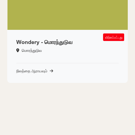
SOLD OUT
விற்கப்பட்டது
Wondery - மொரந்துடுவ
மொரந்துடுவ
நிலத்தை ஆராயவும்