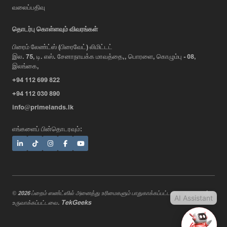
வலைப்பதிவு
AI Assistant
தொடர்பு கொள்ளவும் விவரங்கள்
பிரைம் லேண்ட்ஸ் (பிரைவேட்) லிமிட்டட்
இல. 75, டி. எஸ். சேனாநாயக்க மாவத்தை,, பொரளை, கொழும்பு - 08,
Hi, I'm Prime Bee, Your AI
இலங்கை,
Assistant!
+94 112 699 822
Tap the Call button above to talk
with me, or simply type your
+94 112 030 890
message below and I'll be happy to
info@primelands.lk
help.
எங்களைப் பின்தொடரவும்:
© 2026 ப்றைம் ஸண்ட்ஸில் அனைத்து உரிமைகளும் பாதுகாக்கப்பட்டவை. வடிவமைத்து
AI Assistant
TekGeeks
உருவாக்கப்பட்டவை.