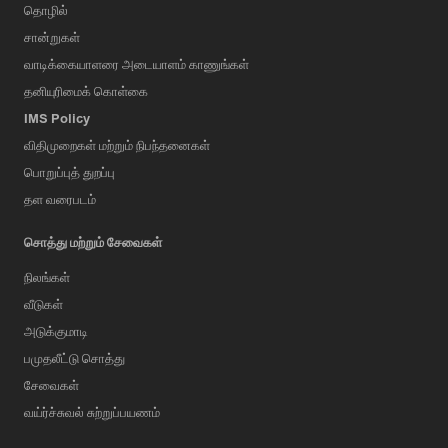
தொழில்
சான்றுகள்
வாடிக்கையாளரை அடையாளம் காணுங்கள்
தனியுரிமைக் கொள்கை
IMS Policy
விதிமுறைகள் மற்றும் நிபந்தனைகள்
பொறுப்புத் துறப்பு
தள வரைபடம்
சொத்து மற்றும் சேவைகள்
நிலங்கள்
வீடுகள்
அடுக்குமாடி
பமுதலீட்டு சொத்து
சேவைகள்
வய்ர்ச்சுவல் சுற்றுப்பயணம்