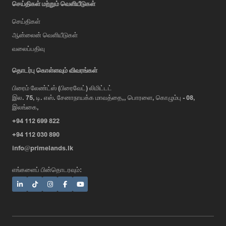
செய்திகள் மற்றும் வெளியீடுகள்
செய்திகள்
ஆன்லைன் வெளியீடுகள்
வலைப்பதிவு
AI Assistant
தொடர்பு கொள்ளவும் விவரங்கள்
பிரைம் லேண்ட்ஸ் (பிரைவேட்) லிமிட்டட்
இல. 75, டி. எஸ். சேனாநாயக்க மாவத்தை,, பொரளை, கொழும்பு - 08,
Hi, I'm Prime Bee, Your AI
இலங்கை,
Assistant!
+94 112 699 822
Tap the Call button above to talk
with me, or simply type your
+94 112 030 890
message below and I'll be happy to
info@primelands.lk
help.
எங்களைப் பின்தொடரவும்: