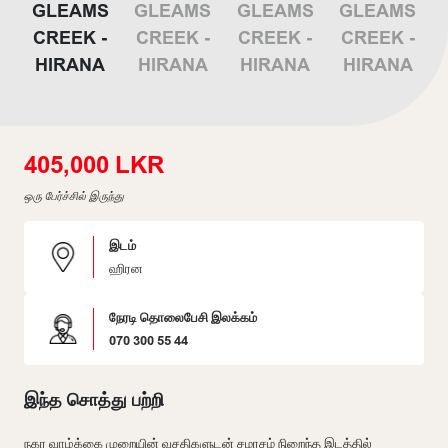
405,000 LKR
ஒரு பேர்ச்சில் இருந்து
இடம்
ஹிரன
நேரடி தொலைபேசி இலக்கம்
070 300 55 44
இந்த சொத்து பற்றி
நகர வாழ்க்கை முறையின் வசதிகளுடன் சமரசம் நிறைந்த இடத்தில்