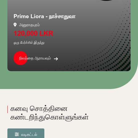
Prime Liora - நாச்சாதுவா
அனுராதபுரம்
120,000 LKR
ஒரு பேர்ச்சில் இருந்து
நிலத்தை ஆராயவும்
கனவு சொத்தினை
கண்டறிந்துகொள்ளுங்கள்
வடிகட்டல்