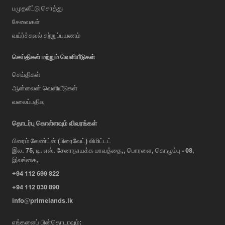
பமுதலீட்டு சொத்து
சேவைகள்
வய்ர்ச்சுவல் சுற்றுப்பயணம்
செய்திகள் மற்றும் வெளியீடுகள்
செய்திகள்
ஆன்லைன் வெளியீடுகள்
வலைப்பதிவு
AI Assistant
தொடர்பு கொள்ளவும் விவரங்கள்
பிரைம் லேண்ட்ஸ் (பிரைவேட்) லிமிட்டட்
இல. 75, டி. எஸ். சேனாநாயக்க மாவத்தை,, பொரளை, கொழும்பு - 08,
Hi, I'm Prime Bee, Your AI
இலங்கை,
Assistant!
+94 112 699 822
Tap the Call button above to talk
with me, or simply type your
+94 112 030 890
message below and I'll be happy to
info@primelands.lk
help.
எங்களைப் பின்தொடரவும்: