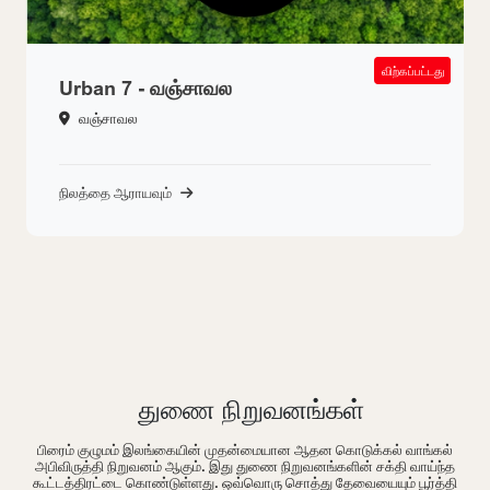
SOLD OUT
விற்கப்பட்டது
Urban 7 - வஞ்சாவல
வஞ்சாவல
நிலத்தை ஆராயவும்
துணை நிறுவனங்கள்
பிரைம் குழுமம் இலங்கையின் முதன்மையான ஆதன கொடுக்கல் வாங்கல்
அபிவிருத்தி நிறுவனம் ஆகும். இது துணை நிறுவனங்களின் சக்தி வாய்ந்த
கூட்டத்திரட்டை கொண்டுள்ளது. ஒவ்வொரு சொத்து தேவையையும் பூர்த்தி