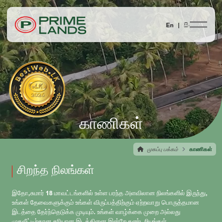
En |
සිං
காணிகள்
முகப்பு பக்கம்
காணிகள்
சிறந்த நிலங்கள்
இதோ,சுமார் 18 மாவட்டங்களில் உள்ள பரந்த அளவிலான நிலங்களில் இருந்து,
உங்கள் தேவைகளுக்கும் உங்கள் விருப்பத்திற்கும் ஏற்றவாறு பொருத்தமான
இடத்தை தேர்ந்தெடுக்க முடியும். உங்கள் வாழ்க்கை முறை அல்லது
முதலீட்டிற்கான சரியான இடத்தினை இன்றே கண்டறியுங்கள்.