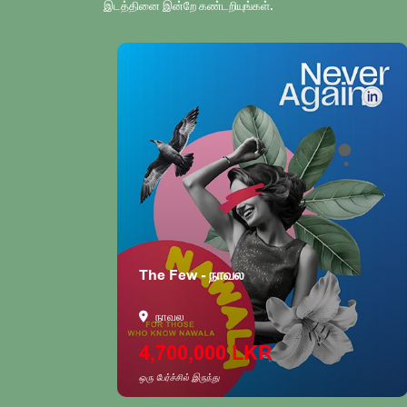
இடத்தினை இன்றே கண்டறியுங்கள்.
The Few - நாவல
நாவல
4,700,000 LKR
ஒரு பேர்ச்சில் இருந்து