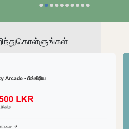
நிலத்தை ஆராயவும்
ந
ந்துகொள்ளுங்கள்
y Arcade - பிங்கிரிய
ய
,500 LKR
் இருந்து
ராயவும்