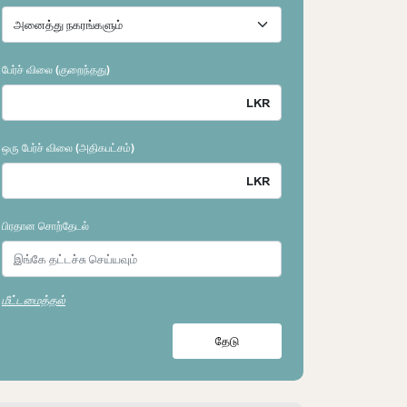
பேர்ச் விலை (குறைந்தது)
ஒரு பேர்ச் விலை (அதிகபட்சம்)
பிரதான சொற்தேடல்
மீட்டமைத்தல்
தேடு