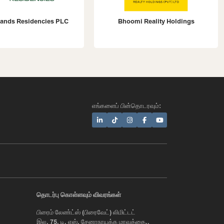
s Residencies PLC
Bhoomi Reality Holdings
எங்களைப் பின்தொடரவும்:
AI Assistant
தொடர்பு கொள்ளவும் விவரங்கள்
பிரைம் லேண்ட்ஸ் (பிரைவேட்) லிமிட்டட்
Hi, I'm Prime Bee, Your AI
இல. 75, டி. எஸ். சேனாநாயக்க மாவத்தை,,
Assistant!