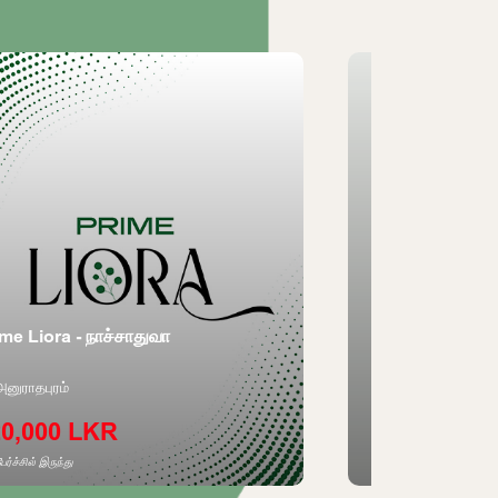
me Liora - நாச்சாதுவா
Aventra - ராஜகி
னுராதபுரம்
ராஜகிரிய
0,000 LKR
3,250,000 
ர்ச்சில் இருந்து
ஒரு பேர்ச்சில் இருந்து