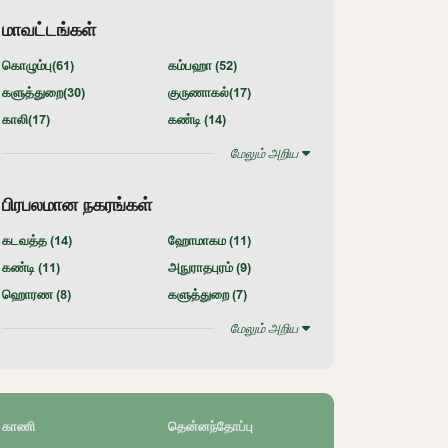
மாவட்டங்கள்
கொழும்பு(
61
)
கம்பஹா (
52
)
களுத்துறை(
30
)
குருணாகல்(
17
)
காலி(
17
)
கண்டி (
14
)
மேலும் அறிய
பிரபலமான நகரங்கள்
கடவத்த (
14
)
ஹோமாகம (
11
)
கண்டி (
11
)
அநுராதபுரம் (
9
)
ஹொரண (
8
)
களுத்துறை (
7
)
மேலும் அறிய
காணி
தென்னந்தோப்பு