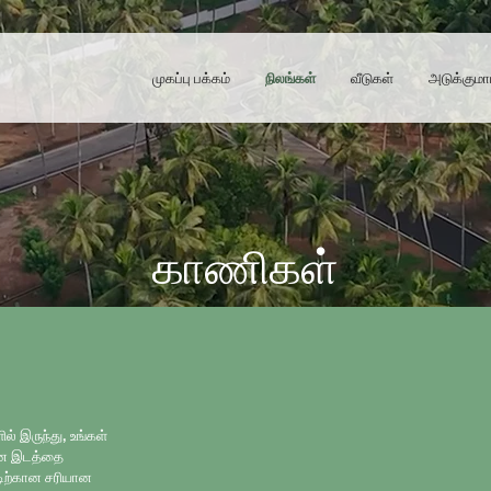
முகப்பு பக்கம்
நிலங்கள்
வீடுகள்
அடுக்குமா
காணிகள்
் இருந்து, உங்கள்
மான இடத்தை
்டிற்கான சரியான