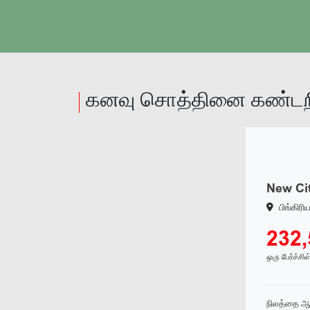
நிலத்தை ஆராயவும்
கனவு சொத்தினை கண்டறி
New Cit
பிங்கிரி
232
ஒரு பேர்ச்சில
நிலத்தை ஆ