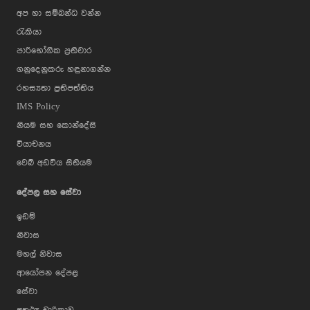
අප හා සම්බන්ධ වන්න
රැකියා
පාරිභෝගික ප්‍රතිචාර
ගනුදෙනුකරු හඳුනාගන්න
රහස්‍යතා ප්‍රතිපත්තිය
IMS Policy
නියම සහ කොන්දේසි
වියාචනය
වෙබ් අඩවිය සිතියම
දේපල සහ සේවා
ඉඩම්
නිවාස
මහල් නිවාස
ආයෝජන දේපළ
සේවා