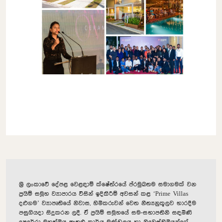
ශ්‍රී ලංකාවේ දේපළ වෙළඳාම් ක්ෂේත්
රයේ ප්
රමුඛතම සමාගම
ක්
වන
ප්‍රයිම් සමූහ ව්‍යාපාරය විසින් ඉදිකිරීම් අවසන් කළ ‘
Prime Villas
දළුගම’ ව්‍යාපෘතියේ නිවාස
,
හිමිකරුවන් වෙත නීත්‍යනුකූලව භාරදීම
පසුගියදා සිදුකරන ලදී. ඒ ප්‍රයිම් සමූහයේ සම-සභාපතිනි සඳමිණි