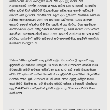
හිමිකරුවන් වෙත භාරදීමට හැකි වීම අප ලද තවත් එක්
ජයග්‍රහණයක් මෙන්ම අපමණ සතුටට හේතු වන කරුණක්. හුදෙක්ම
මෙය තවත් එක් ඉදිකිරීම් ව්‍යාපෘතියක අවසානය නොව, සුවිශේෂී
නිවෙස් හිමි ප්‍රජාවක ආරම්භයක් ලෙස අප දකිනවා. එමෙන්ම මෙවැනි
දුෂ්කර කාලසීමාවක පවා අප කෙරෙහි විශ්වාසය රැඳවූ සියලුම
දෙනාට අපගේ ස්තුතිය හිමි විය යුතුයි. සියලු බාධක මැද අප්‍රතිහත
ධෛර්යයෙන්
,
අංග සම්පුර්ණව නිර්මාණය වූ මෙම නිවාස ව්‍යාපෘතියේ
සාඩම්බර හිමිකරුවන්ගේ හෙට දවස සතුටින් පිරේවායි මා ඉත සිතින්
ප්‍රර්ථනා කරනවා.” ප්‍රයිම් සමූහයේ සම-සභාපතිනිය, සඳමිණි පෙරේරා
මහත්මිය පැවසුවා ය.
‘Prime Villas
දළුගම’ යනු ප්‍රයිම් සමූහ ව්‍යාපාරය ශ්‍රී ලංකාව තුළ
ඉදිකිරීම් අවසන්කර භාරදුන් 23 වැනි නිවාස ව්‍යාපෘතිය මෙන්ම 2024
වර්ෂයේදී ප්‍රයිම් සමූහය සම්පූර්ණ කළ භාර දුන් පළමු ව්‍යාපෘතියද
වෙයි. ඊට අමතරව තවත් ව්‍යපෘති 8 ක ඉදිකිරීම් දැනටමත් සිදුවෙමින්
පවතින අතර, ඉන් ව්‍යාපෘති 06 ක් මෙම වසර තුළදී සම්පූර්ණකර
භාර දීමට නියමිත ය. මේ සියල්ල මෙරට දේපළ වෙළඳාම් ක්ෂේත්‍රය
තුළ විශිෂ්ටත්වය වෙනුවෙන් ප්‍රයිම් සමූහය දක්වන කැපවීමට මනා
සාක්ෂියකි.