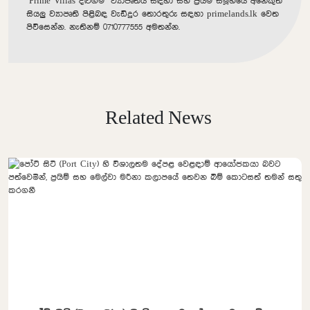
‘Prime Villas
දළුගම’ ව්‍යාපෘතිය සඳහා සහ ප්‍රයිම් සමූහයේ අනෙකුත්
සියලු ව්‍යාපෘති පිළිබඳ වැඩිදුර තොරතුරු සඳහා
primelands.lk
වෙත
පිවිසෙන්න. නැතිනම්
0710777555
අමතන්න.
Related News