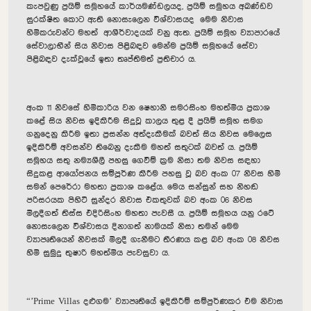
කැපවුණු ප්‍රයිම් සමූහයේ කාර්යමණ්ඩලයද, ප්‍රයිම් සමුහය අඛණ්ඩව
සුරක්ෂිත කොට ඇති නොසැලෙන විශ්වාසයද මෙම නිවාස
හිමිකරුවන්ට මහත් ආශීර්වාදයක් වනු ඇත. ප්‍රයිම් සමූහ ව්‍යාපාරයේ
සේවාලාභීන් සිය නිවාස පිළිබඳව මෙන්ම ප්‍රයිම් සමූහයේ සේවා
පිළිබඳව දැක්වූයේ ඉතා තෘප්තිමත් ප්‍රතිචාර ය.
අංක 11 නිවසේ හිමිකාරිය වන ෂෙහානි සමරසිංහ මහත්මිය ප්‍රකාශ
කළේ සිය නිවස ඉදිකිරීම සිදුවූ කාලය තුළ දී ප්‍රයිම් සමූහ සමග
ගනුදෙනු කිරීම ඉතා ප්‍රසන්න අත්දැකීමක් බවත් සිය නිවස මෙලෙස
ඉදිකිරීම් අවසන්ව තිබෙනු දැකීම මහත් සතුටක් බවත් ය. ප්‍රයිම්
සමූහය සතු නම්‍යශීලී පහසු ගෙවීම් ක්‍රම නිසා තම නිවස සඳහා
සිදුකළ ආයෝජනය සම්පූර්ණ කිරීම පහසු වූ බව අංක 07 නිවස හිමි
සමන් පෙරේරා මහතා ප්‍රකාශ කළේය. මෙය සන්සුන් සහ නිහඬ
පරිසරයක පිහිටි සුන්දර නිවාස එකතුවක් බව අංක 06 නිවස
මිලදීගත් තිස්ස එදිරිසිංහ මහතා පැවසී ය. ප්‍රයිම් සමූහය යනු රටේ
නොසැලෙන විශ්වාසය දිනාගත් නාමයක් නිසා තමන් මෙම
ව්‍යාපෘතියෙන් නිවසක් මිලදී ගැනීමට තීරණය කළ බව අංක 08 නිවස
හිමි සුමුදු තුෂාරි මහත්මිය පැවසුවා ය.
“’
Prime Villas
දළුගම’ ව්‍යාපෘතියේ ඉදිකිරීම් සම්පුර්ණකර එම නිවාස