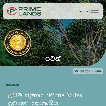
En |
தமி
පුවත්
මුල් පිටුව
පුවත්
2024-02-06
ප්‍රයිම් සමූහය ‘Prime Villas
දළුගම’ ව්‍යාපෘතිය