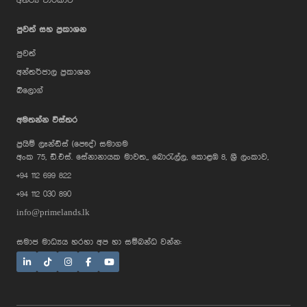
අතථ්‍ය චාරිකාව
පුවත් සහ ප්‍රකාශන
පුවත්
අන්තර්ජාල ප්‍රකාශන
බ්ලොග්
AI Assistant
අමතන්න විස්තර
ප්‍රයිම් ලෑන්ඩ්ස් (පෞද්) සමාගම
Hi, I'm Prime Bee, Your AI
අංක 75, ඩී.එස්. සේනානායක මාවත,, බොරැල්ල, කොළඹ 8, ශ්‍රී ලංකාව,
Assistant!
+94 112 699 822
Tap the Call button above to talk
with me, or simply type your
+94 112 030 890
message below and I'll be happy to
help.
info@primelands.lk
සමාජ මාධ්‍යය හරහා අප හා සම්බන්ධ වන්න: