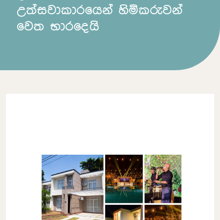
උත්සවාකාරයෙන් හිමිකරුවන්
වෙත භාරදෙයි