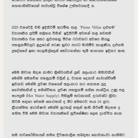
පෙරේරා මහත්මිය ඇතුළු කාර්ය මණ්ඩලය හා නිවෙස්හිමියන්ගේ
සහභාගීත්වයෙන් පැවැත්වූ විශේෂ උත්සවයකදී ය.
2021 වසරේදී එහි ඉදිකිරීම් ආරම්භ
කළ
‘
Prime Villas
දළුගම’
ව්‍යාපෘතිය ප්‍රයිම් සමූහය විසින් ඉදිකිරීම් අවසන් කළ නවතම
ව්‍යාපෘතිය වන අතර සුවපහසු ජීවන රටාවකට අවශ්‍ය සියලු
පහසුකම්වලට නුදුරෙන් පරණ නුවර පාරට මායිම්ව කැළණිය, දළුගම
ප්‍රදේශයේ ඉතා සැලකිල්ලෙන් තෝරාගන්නා භුමි
භා
ගයක ඉදිකර ඇත.
මෙම නිවාස නිදන කාමර ත්‍රිත්වයකින් යුත් අලංකාර නිමාවකින්
මෙන්ම අතිනවීන පහසුකම් වලින් ද, වාහන දෙකක් නැවැත්වීමේ
ඉඩකඩ මෙන්ම පූර්ණ වශයෙන් අලංකාර කර සකසන ලද
ගෙවත්තකින් ද සමන්විතය. පූර්ණ පහසුකම් සහිත පැන්ට්‍රිය, උණු ජල
සැපයුම
(Hot Water Supply)
, පිිහිනුම් තටාකයක්, දරුවන්ට ක්‍රීඩා
කිරීම සඳහා වෙනම කොටසක් ද මීට අමතරව පැය 24 පුරා
ක්‍රිියාත්මක ආරක්ෂාව මෙන්ම සුරතල් සතුන් ඇති කිරීමේ නිදහස ද
සහිත වීම මෙම නිවාස ව්‍යාපෘතියේ සුවිශේෂීතා ලෙස දැක්විය හැක.
තම පාරිභෝගිකයන් සමග දීර්ඝකාලීන සබඳතා ගොඩනංවා ගැනීමට