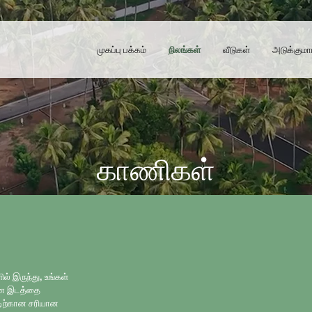
முகப்பு பக்கம்
நிலங்கள்
வீடுகள்
அடுக்குமா
காணிகள்
் இருந்து, உங்கள்
மான இடத்தை
்டிற்கான சரியான