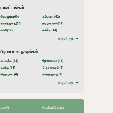
மாவட்டங்கள்
கொழும்பு(
60
)
கம்பஹா (
52
)
களுத்துறை(
30
)
குருணாகல்(
17
)
காலி(
17
)
கண்டி (
14
)
மேலும் அறிய
பிரபலமான நகரங்கள்
கடவத்த (
14
)
ஹோமாகம (
11
)
கண்டி (
11
)
அநுராதபுரம் (
9
)
ஹொரண (
8
)
களுத்துறை (
7
)
மேலும் அறிய
காணி
தென்னந்தோப்பு