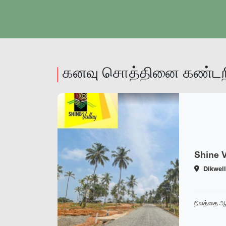
நிலத்தை ஆராயவும்
கனவு சொத்தினை கண்டறி
Shine V
Dikwel
நிலத்தை ஆ