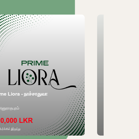
me Liora - நாச்சாதுவா
Aventra - ராஜகி
அனுராதபுரம்
ராஜகிரிய
20,000 LKR
3,250,000
ேர்ச்சில் இருந்து
ஒரு பேர்ச்சில் இருந்து