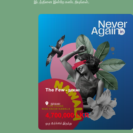
இடத்தினை இன்றே கண்டறியுங்கள்.
The Few - நாவல
நாவல
4,700,000 LKR
ஒரு பேர்ச்சில் இருந்து