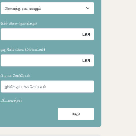
பேர்ச் விலை (குறைந்தது)
ஒரு பேர்ச் விலை (அதிகபட்சம்)
பிரதான சொற்தேடல்
மீட்டமைத்தல்
தேடு