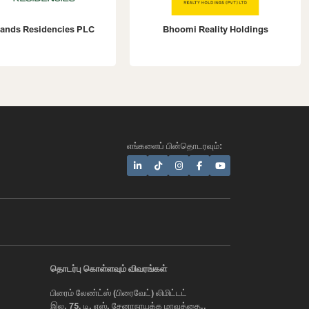
ands Residencies PLC
Bhoomi Reality Holdings
எங்களைப் பின்தொடரவும்:
AI Assistant
தொடர்பு கொள்ளவும் விவரங்கள்
பிரைம் லேண்ட்ஸ் (பிரைவேட்) லிமிட்டட்
Hi, I'm Prime Bee, Your AI
இல. 75, டி. எஸ். சேனாநாயக்க மாவத்தை,,
Assistant!