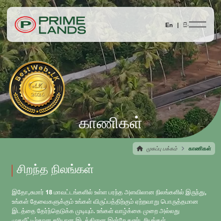
En |
සිං
காணிகள்
முகப்பு பக்கம்
காணிகள்
சிறந்த நிலங்கள்
இதோ,சுமார் 18 மாவட்டங்களில் உள்ள பரந்த அளவிலான நிலங்களில் இருந்து,
உங்கள் தேவைகளுக்கும் உங்கள் விருப்பத்திற்கும் ஏற்றவாறு பொருத்தமான
இடத்தை தேர்ந்தெடுக்க முடியும். உங்கள் வாழ்க்கை முறை அல்லது
முதலீட்டிற்கான சரியான இடத்தினை இன்றே கண்டறியுங்கள்.