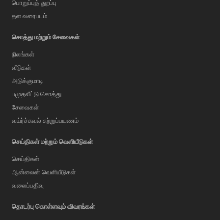
பொறுப்புத் துறப்பு
தள வரைபடம்
சொத்து மற்றும் சேவைகள்
நிலங்கள்
வீடுகள்
அடுக்குமாடி
பமுதலீட்டு சொத்து
சேவைகள்
வய்ர்ச்சுவல் சுற்றுப்பயணம்
செய்திகள் மற்றும் வெளியீடுகள்
செய்திகள்
ஆன்லைன் வெளியீடுகள்
வலைப்பதிவு
AI Assistant
தொடர்பு கொள்ளவும் விவரங்கள்