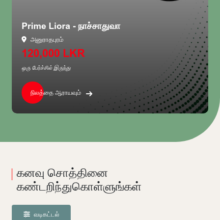
Prime Liora - நாச்சாதுவா
அனுராதபுரம்
120,000 LKR
ஒரு பேர்ச்சில் இருந்து
நிலத்தை ஆராயவும்
கனவு சொத்தினை
கண்டறிந்துகொள்ளுங்கள்
வடிகட்டல்