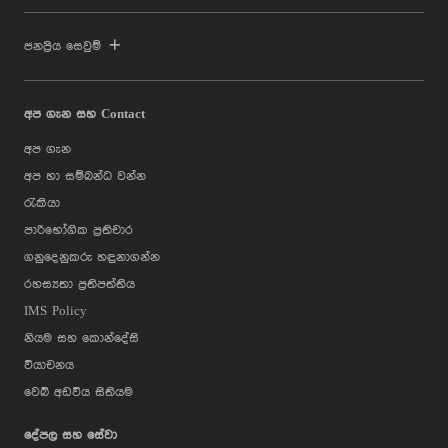
ජනප්‍රිය සෙවුම්
අප ගැන සහ Contact
අප ගැන
අප හා සම්බන්ධ වන්න
රැකියා
පාරිභෝගික ප්‍රතිචාර
ගනුදෙනුකරු හඳුනාගන්න
රහස්‍යතා ප්‍රතිපත්තිය
IMS Policy
නියම සහ කොන්දේසි
වියාචනය
වෙබ් අඩවිය සිතියම
දේපල සහ සේවා