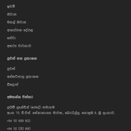
ඉඩම්
නිවාස
මහල් නිවාස
ආයෝජන දේපළ
සේවා
අතථ්‍ය චාරිකාව
පුවත් සහ ප්‍රකාශන
පුවත්
අන්තර්ජාල ප්‍රකාශන
බ්ලොග්
AI Assistant
අමතන්න විස්තර
ප්‍රයිම් ලෑන්ඩ්ස් (පෞද්) සමාගම
Hi, I'm Prime Bee, Your AI
අංක 75, ඩී.එස්. සේනානායක මාවත,, බොරැල්ල, කොළඹ 8, ශ්‍රී ලංකාව,
Assistant!
+94 112 699 822
Tap the Call button above to talk
with me, or simply type your
+94 112 030 890