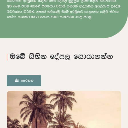
නේවාසික අරමුණක් සඳහා මෙම දේපළ සුදුසුය. ප්‍රයිම් සමූහ ව්‍යාපාරයේ
අපි සෑම විටම ඔබගේ ජීවිතයට වඩාත් යහපත් ආදරණීය අසල්වැසි ප්‍රදේශ
නිර්මාණය කිරීමත්, අපගේ ගමනේදී ඔබේ අරමුණට ගැලපෙන කදිම ස්ථාන
තෝරා ගැනීමට ඔබට සහාය වීමට සැමවිටම බැඳී සිටිමු.
ඔබේ සිහින දේපල සොයාගන්න
පෙරහන