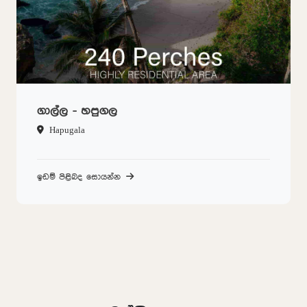
ගාල්ල - හපුගල
Hapugala
ඉඩම් පිළිබද සොයන්න