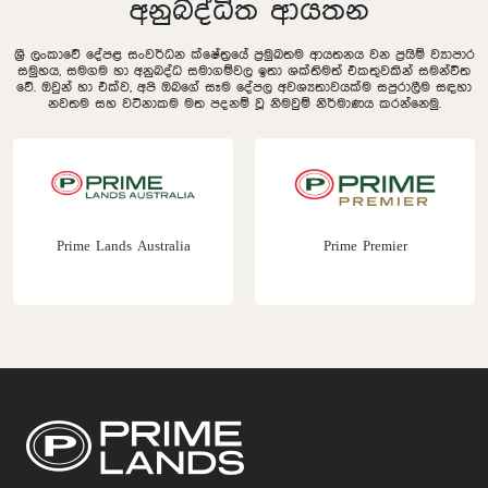
අනුබද්ධිත ආයතන
ශ්‍රී ලංකාවේ දේපළ සංවර්ධන ක්ෂේත්‍රයේ ප්‍රමුඛතම ආයතනය වන ප්‍රයිම් ව්‍යාපාර
සමුහය, සමගම හා අනුබද්ධ සමාගම්වල ඉතා ශක්තිමත් එකතුවකින් සමන්විත
වේ. ඔවුන් හා එක්ව, අපි ඔබගේ සෑම දේපල අවශ්‍යතාවයක්ම සපුරාලීම සඳහා
නවතම සහ වටිනාකම මත පදනම් වූ නිමවුම් නිර්මාණය කරන්නෙමු.
Prime Lands Australia
Prime Premier