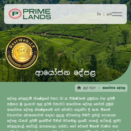
En |
தமி
ආයෝජන දේපළ
මුල් පිටුව
ආයෝජන දේපළ
දේපල වෙළඳාම් ක්ෂේත්‍රයේ වසර 30 ක විශිෂ්ටතම ප්‍රමුඛයා වන ප්‍රයිම්
සමූහය ශ්‍රී ලංකාව තුළ ප්‍රථම වතාවට ආයෝජන දේපළ හෙවත් ප්‍රමුඛ
ආයෝජන දේපළ ක්ෂේත්‍රයෙහි නව අවස්ථා හඳුන්වා දී ඇත. ඕනෑම
ව්‍යාපාරික අවශ්‍යතාවක් සඳහා සුදුසු ස්ථානවල පිහිටි පුළුල් පරාසයක
දේපළ රැසක් ප්‍රයිම් ලෑන්ඩ්ස් විසින් පිරිනමනු ලැබේ. පාසල්, රෝහල්, සුපිරි
වෙළඳසැල්, හෝටල්, ආපනශාලා, ගබඩා, හෝ වෙනත් ඕනෑම වාණිජ සහ