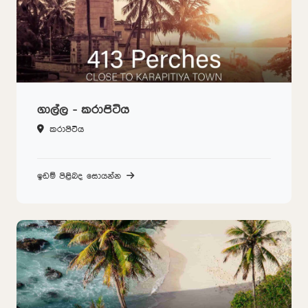
ගාල්ල - කරාපිටිය
කරාපිටිය
ඉඩම් පිළිබද සොයන්න