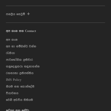
ජනප්‍රිය සෙවුම්
අප ගැන සහ Contact
අප ගැන
අප හා සම්බන්ධ වන්න
රැකියා
පාරිභෝගික ප්‍රතිචාර
ගනුදෙනුකරු හඳුනාගන්න
රහස්‍යතා ප්‍රතිපත්තිය
IMS Policy
නියම සහ කොන්දේසි
වියාචනය
වෙබ් අඩවිය සිතියම
දේපල සහ සේවා