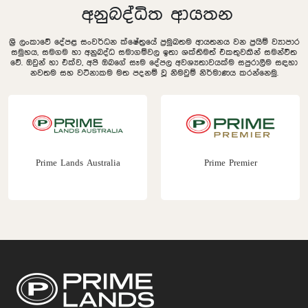
අනුබද්ධිත ආයතන
ශ්‍රී ලංකාවේ දේපළ සංවර්ධන ක්ෂේත්‍රයේ ප්‍රමුඛතම ආයතනය වන ප්‍රයිම් ව්‍යාපාර
සමුහය, සමගම හා අනුබද්ධ සමාගම්වල ඉතා ශක්තිමත් එකතුවකින් සමන්විත
වේ. ඔවුන් හා එක්ව, අපි ඔබගේ සෑම දේපල අවශ්‍යතාවයක්ම සපුරාලීම සඳහා
නවතම සහ වටිනාකම මත පදනම් වූ නිමවුම් නිර්මාණය කරන්නෙමු.
Prime Lands Australia
Prime Premier