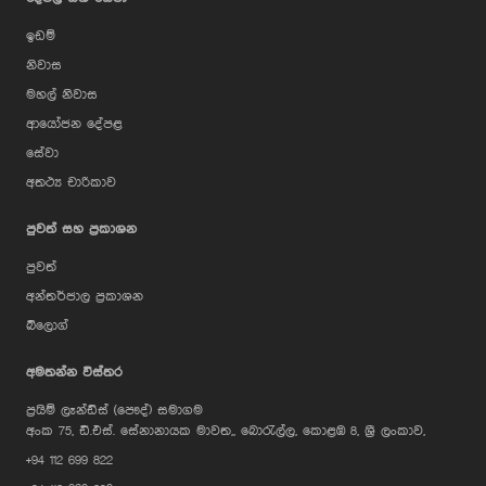
ඉඩම්
නිවාස
මහල් නිවාස
ආයෝජන දේපළ
සේවා
අතථ්‍ය චාරිකාව
පුවත් සහ ප්‍රකාශන
පුවත්
අන්තර්ජාල ප්‍රකාශන
බ්ලොග්
AI Assistant
අමතන්න විස්තර
ප්‍රයිම් ලෑන්ඩ්ස් (පෞද්) සමාගම
Hi, I'm Prime Bee, Your AI
අංක 75, ඩී.එස්. සේනානායක මාවත,, බොරැල්ල, කොළඹ 8, ශ්‍රී ලංකාව,
Assistant!
+94 112 699 822
Tap the Call button above to talk
with me, or simply type your