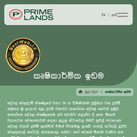
En |
தமி
කෘෂිකාර්මික ඉඩම
මුල් පිටුව
කෘෂිකාර්මික ඉඩම
දේපල වෙළඳාම් ක්ෂේත්‍රයේ වසර 30 ක විශිෂ්ටතම ප්‍රමුඛයා වන ප්‍රයිම්
සමූහය ශ්‍රී ලංකාව තුළ ප්‍රථම වතාවට ආයෝජන දේපළ හෙවත් ප්‍රමුඛ
ආයෝජන දේපළ ක්ෂේත්‍රයෙහි නව අවස්ථා හඳුන්වා දී ඇත. ඕනෑම
ව්‍යාපාරික අවශ්‍යතාවක් සඳහා සුදුසු ස්ථානවල පිහිටි පුළුල් පරාසයක
දේපළ රැසක් ප්‍රයිම් ලෑන්ඩ්ස් විසින් පිරිනමනු ලැබේ. පාසල්, රෝහල්, සුපිරි
වෙළඳසැල්, හෝටල්, ආපනශාලා, ගබඩා, හෝ වෙනත් ඕනෑම වාණිජ සහ