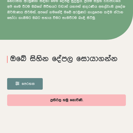
නේවාසික අරමුණක් සඳහා මෙම දේපළ සුදුසුය. ප්‍රයිම් සමූහ ව්‍යාපාරයේ
අපි සෑම විටම ඔබගේ ජීවිතයට වඩාත් යහපත් ආදරණීය අසල්වැසි ප්‍රදේශ
නිර්මාණය කිරීමත්, අපගේ ගමනේදී ඔබේ අරමුණට ගැලපෙන කදිම ස්ථාන
තෝරා ගැනීමට ඔබට සහාය වීමට සැමවිටම බැඳී සිටිමු.
ඔබේ සිහින දේපල සොයාගන්න
පෙරහන
ප්‍රතිඵල හමු නොවිණි.