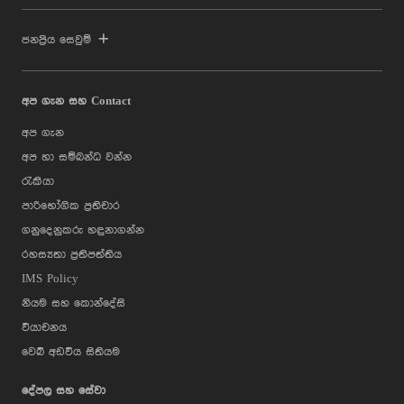
ජනප්‍රිය සෙවුම්
අප ගැන සහ Contact
අප ගැන
අප හා සම්බන්ධ වන්න
රැකියා
පාරිභෝගික ප්‍රතිචාර
ගනුදෙනුකරු හඳුනාගන්න
රහස්‍යතා ප්‍රතිපත්තිය
IMS Policy
නියම සහ කොන්දේසි
වියාචනය
වෙබ් අඩවිය සිතියම
දේපල සහ සේවා