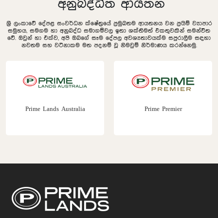
අනුබද්ධිත ආයතන
ශ්‍රී ලංකාවේ දේපළ සංවර්ධන ක්ෂේත්‍රයේ ප්‍රමුඛතම ආයතනය වන ප්‍රයිම් ව්‍යාපාර
සමුහය, සමගම හා අනුබද්ධ සමාගම්වල ඉතා ශක්තිමත් එකතුවකින් සමන්විත
වේ. ඔවුන් හා එක්ව, අපි ඔබගේ සෑම දේපල අවශ්‍යතාවයක්ම සපුරාලීම සඳහා
නවතම සහ වටිනාකම මත පදනම් වූ නිමවුම් නිර්මාණය කරන්නෙමු.
Prime Lands Australia
Prime Premier