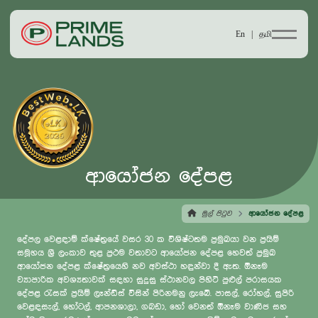
En |
தமி
ආයෝජන දේපළ
මුල් පිටුව
ආයෝජන දේපළ
දේපල වෙළඳාම් ක්ෂේත්‍රයේ වසර 30 ක විශිෂ්ටතම ප්‍රමුඛයා වන ප්‍රයිම්
සමූහය ශ්‍රී ලංකාව තුළ ප්‍රථම වතාවට ආයෝජන දේපළ හෙවත් ප්‍රමුඛ
ආයෝජන දේපළ ක්ෂේත්‍රයෙහි නව අවස්ථා හඳුන්වා දී ඇත. ඕනෑම
ව්‍යාපාරික අවශ්‍යතාවක් සඳහා සුදුසු ස්ථානවල පිහිටි පුළුල් පරාසයක
දේපළ රැසක් ප්‍රයිම් ලෑන්ඩ්ස් විසින් පිරිනමනු ලැබේ. පාසල්, රෝහල්, සුපිරි
වෙළඳසැල්, හෝටල්, ආපනශාලා, ගබඩා, හෝ වෙනත් ඕනෑම වාණිජ සහ