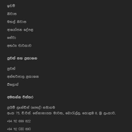
ඉඩම්
නිවාස
මහල් නිවාස
ආයෝජන දේපළ
සේවා
අතථ්‍ය චාරිකාව
පුවත් සහ ප්‍රකාශන
පුවත්
අන්තර්ජාල ප්‍රකාශන
බ්ලොග්
AI Assistant
අමතන්න විස්තර
ප්‍රයිම් ලෑන්ඩ්ස් (පෞද්) සමාගම
Hi, I'm Prime Bee, Your AI
අංක 75, ඩී.එස්. සේනානායක මාවත,, බොරැල්ල, කොළඹ 8, ශ්‍රී ලංකාව,
Assistant!
+94 112 699 822
Tap the Call button above to talk
with me, or simply type your
+94 112 030 890