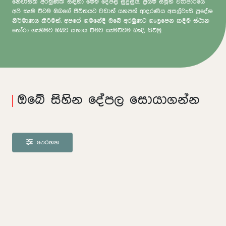
නේවාසික අරමුණක් සඳහා මෙම දේපළ සුදුසුය. ප්‍රයිම් සමූහ ව්‍යාපාරයේ
අපි සෑම විටම ඔබගේ ජීවිතයට වඩාත් යහපත් ආදරණීය අසල්වැසි ප්‍රදේශ
නිර්මාණය කිරීමත්, අපගේ ගමනේදී ඔබේ අරමුණට ගැලපෙන කදිම ස්ථාන
තෝරා ගැනීමට ඔබට සහාය වීමට සැමවිටම බැඳී සිටිමු.
ඔබේ සිහින දේපල සොයාගන්න
පෙරහන