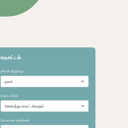
வடிகட்டல்
நீங்கள் தேடுவது
மாவட்டங்கள்
பிரபலமான நகரங்கள்