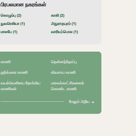
பிரபலமான நகரங்கள்
கொழும்பு (
2
)
காலி (
2
)
நுவரெலியா (
1
)
அநுராதபுரம் (
1
)
மாலபே (
1
)
வாரியப்பொல (
1
)
காணி
தென்னந்தோப்பு
நதிக்கரை காணி
விவசாய காணி
வயல்வெளியை நோக்கிய
மலைக்காட்சிகளைக்
காணிகள்
கொண்ட காணி
மேலும் அறிய