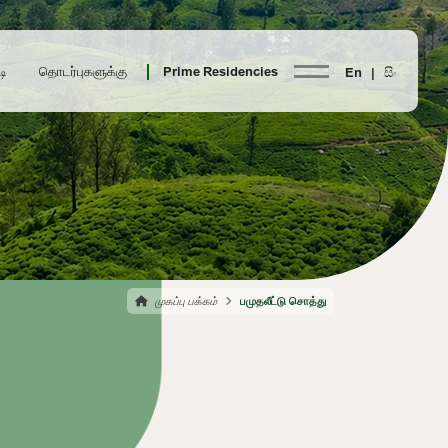
டி
தொடர்புகளுக்கு
Prime Residencies
En |
සිං
முகப்பு பக்கம்
பமுதலீட்டு சொத்து