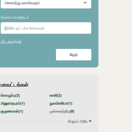
பிரதான சொற்தேடல்
மீட்டமைத்தல்
தேடு
மாவட்டங்கள்
கொழும்பு(
3
)
காலி(
2
)
அனுராதபுரம்(
1
)
நுவரெலியா(
1
)
குருணாகல்(
1
)
முல்லைத்தீவு(
0
)
மேலும் அறிய