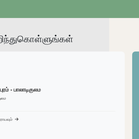
ந்துகொள்ளுங்கள்
ுரம் - பாலாடிகுலம
குலம
ராயவும்