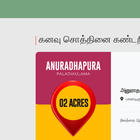
கனவு சொத்தினை கண்டறி
அனுராதப
பாலாடி
நிலத்தை ஆ