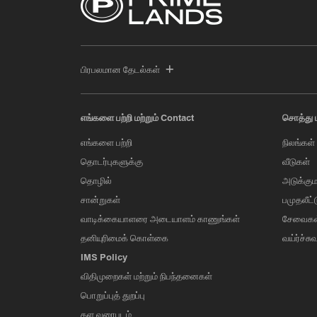
பிரபலமான தேடல்கள்
எங்களை பற்றி மற்றும் Contact
சொத்து 
எங்களை பற்றி
நிலங்கள்
தொடர்புகளுக்கு
வீடுகள்
தொழில்
அடுக்கும
சான்றுகள்
பமுதலீட்
வாடிக்கையாளரை அடையாளம் காணுங்கள்
சேவைகள
தனியுரிமைக் கொள்கை
வய்ர்ச்சு
IMS Policy
விதிமுறைகள் மற்றும் நிபந்தனைகள்
பொறுப்புத் துறப்பு
தள வரைபடம்