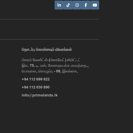
AI Assistant
தொடர்பு கொள்ளவும் விவரங்கள்
பிரைம் லேண்ட்ஸ் (பிரைவேட்) லிமிட்டட்
Hi, I'm Prime Bee, Your AI
இல. 75, டி. எஸ். சேனாநாயக்க மாவத்தை,,
Assistant!
பொரளை, கொழும்பு - 08, இலங்கை,
Tap the Call button above to talk
with me, or simply type your
+94 112 699 822
message below and I'll be happy to
help.
+94 112 030 890
info@primelands.lk