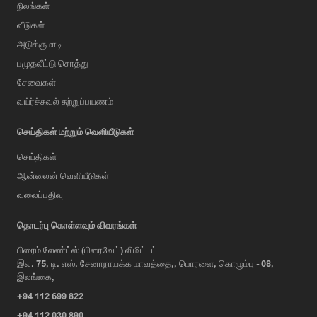
நிலங்கள்
வீடுகள்
அடுக்குமாடி
பமுதலீட்டு சொத்து
சேவைகள்
வய்ர்ச்சுவல் சுற்றுப்பயணம்
செய்திகள் மற்றும் வெளியீடுகள்
செய்திகள்
ஆன்லைன் வெளியீடுகள்
வலைப்பதிவு
AI Assistant
தொடர்பு கொள்ளவும் விவரங்கள்
பிரைம் லேண்ட்ஸ் (பிரைவேட்) லிமிட்டட்
இல. 75, டி. எஸ். சேனாநாயக்க மாவத்தை,, பொரளை, கொழும்பு - 08,
Hi, I'm Prime Bee, Your AI
இலங்கை,
Assistant!
+94 112 699 822
Tap the Call button above to talk
with me, or simply type your
+94 112 030 890