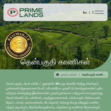
En |
සිං
தென்பகுதி காணிகள்
முகப்பு பக்கம்
தென்பகுதி காணிகள்
பிரைம் குரூப், ரியல் எஸ்டேட் துறையில் 30 வருடங்களில் சிறந்து விளங்கும்
முன்னணி நிறுவனமான போர்ட்ஃபோலியோ முதலீட்டு சொத்துக்களின் புதிய
வர்த்தக செங்குத்து இலங்கையில் முதன்முறையாக அறிமுகம் செய்துள்ளது.
பிரைம் லேண்ட்ஸ், பள்ளிகள், மருத்துவமனைகள், பல்பொருள் அங்காடிகள்,
ஹோட்டல்கள், உணவகங்கள், கிடங்குகள் அல்லது வேறு ஏதேனும் வணிக
மற்றும் குடியிருப்பு நோக்கங்களுக்காக, எந்தவொரு வணிகத் தேவைக்கும்