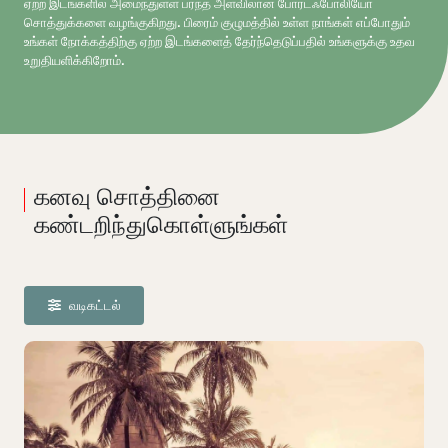
ஏற்ற இடங்களில் அமைந்துள்ள பரந்த அளவிலான போர்ட்ஃபோலியோ
சொத்துக்களை வழங்குகிறது. பிரைம் குழுமத்தில் உள்ள நாங்கள் எப்போதும்
உங்கள் நோக்கத்திற்கு ஏற்ற இடங்களைத் தேர்ந்தெடுப்பதில் உங்களுக்கு உதவ
உறுதியளிக்கிறோம்.
கனவு சொத்தினை
கண்டறிந்துகொள்ளுங்கள்
வடிகட்டல்