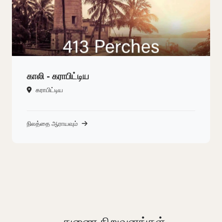
காலி - கராபிட்டிய
கராபிட்டிய
நிலத்தை ஆராயவும்
துணை நிறுவனங்கள்