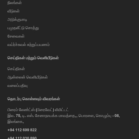
நிலங்கள்
வீடுகள்
அடுக்குமாடி
பமுதலீட்டு சொத்து
சேவைகள்
வய்ர்ச்சுவல் சுற்றுப்பயணம்
செய்திகள் மற்றும் வெளியீடுகள்
செய்திகள்
ஆன்லைன் வெளியீடுகள்
வலைப்பதிவு
AI Assistant
தொடர்பு கொள்ளவும் விவரங்கள்
பிரைம் லேண்ட்ஸ் (பிரைவேட்) லிமிட்டட்
இல. 75, டி. எஸ். சேனாநாயக்க மாவத்தை,, பொரளை, கொழும்பு - 08,
Hi, I'm Prime Bee, Your AI
இலங்கை,
Assistant!
+94 112 699 822
Tap the Call button above to talk
with me, or simply type your
+94 112 030 890