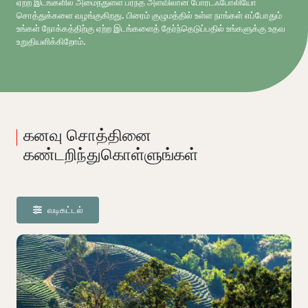
ஏற்ற இடங்களில் அமைந்துள்ள பரந்த அளவிலான போர்ட்ஃபோலியோ
சொத்துக்களை வழங்குகிறது. பிரைம் குழுமத்தில் உள்ள நாங்கள் எப்போதும்
உங்கள் நோக்கத்திற்கு ஏற்ற இடங்களைத் தேர்ந்தெடுப்பதில் உங்களுக்கு உதவ
உறுதியளிக்கிறோம்.
கனவு சொத்தினை
கண்டறிந்துகொள்ளுங்கள்
வடிகட்டல்