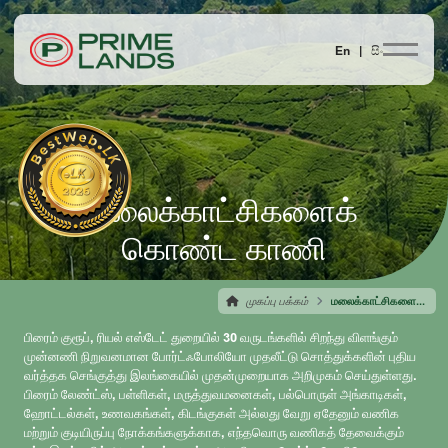
En |
සිං
மலைக்காட்சிகளைக்
கொண்ட காணி
முகப்பு பக்கம்
மலைக்காட்சிகளைக் கொண்ட காணி
பிரைம் குரூப், ரியல் எஸ்டேட் துறையில் 30 வருடங்களில் சிறந்து விளங்கும்
முன்னணி நிறுவனமான போர்ட்ஃபோலியோ முதலீட்டு சொத்துக்களின் புதிய
வர்த்தக செங்குத்து இலங்கையில் முதன்முறையாக அறிமுகம் செய்துள்ளது.
பிரைம் லேண்ட்ஸ், பள்ளிகள், மருத்துவமனைகள், பல்பொருள் அங்காடிகள்,
ஹோட்டல்கள், உணவகங்கள், கிடங்குகள் அல்லது வேறு ஏதேனும் வணிக
மற்றும் குடியிருப்பு நோக்கங்களுக்காக, எந்தவொரு வணிகத் தேவைக்கும்