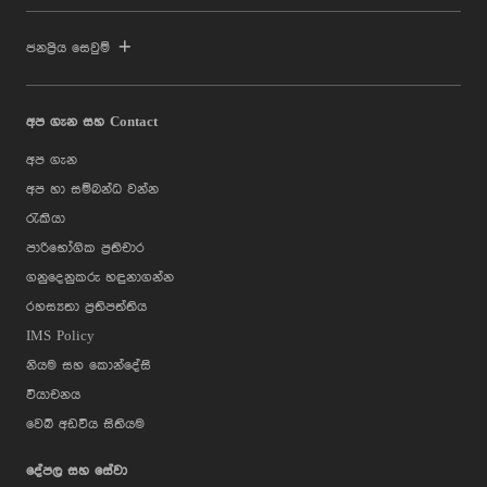
ජනප්‍රිය සෙවුම්
අප ගැන සහ Contact
අප ගැන
අප හා සම්බන්ධ වන්න
රැකියා
පාරිභෝගික ප්‍රතිචාර
ගනුදෙනුකරු හඳුනාගන්න
රහස්‍යතා ප්‍රතිපත්තිය
IMS Policy
නියම සහ කොන්දේසි
වියාචනය
වෙබ් අඩවිය සිතියම
දේපල සහ සේවා