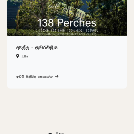
ඇල්ල - නුවරඑළිය
Ella
ඉඩම් පිළිබද සොයන්න