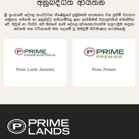
අනුබද්ධිත ආයතන
ශ්‍රී ලංකාවේ දේපළ සංවර්ධන ක්ෂේත්‍රයේ ප්‍රමුඛතම ආයතනය වන ප්‍රයිම් ව්‍යාපාර
සමුහය, සමගම හා අනුබද්ධ සමාගම්වල ඉතා ශක්තිමත් එකතුවකින් සමන්විත
වේ. ඔවුන් හා එක්ව, අපි ඔබගේ සෑම දේපල අවශ්‍යතාවයක්ම සපුරාලීම සඳහා
නවතම සහ වටිනාකම මත පදනම් වූ නිමවුම් නිර්මාණය කරන්නෙමු.
Prime Lands Australia
Prime Premier