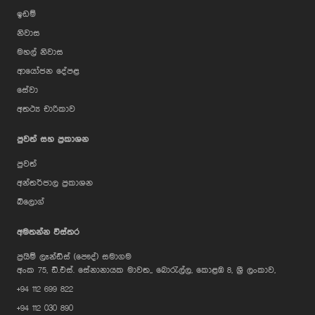
ඉඩම්
නිවාස
මහල් නිවාස
ආයෝජන දේපළ
සේවා
අතථ්‍ය චාරිකාව
පුවත් සහ ප්‍රකාශන
පුවත්
අන්තර්ජාල ප්‍රකාශන
බ්ලොග්
AI Assistant
අමතන්න විස්තර
ප්‍රයිම් ලෑන්ඩ්ස් (පෞද්) සමාගම
Hi, I'm Prime Bee, Your AI
අංක 75, ඩී.එස්. සේනානායක මාවත,, බොරැල්ල, කොළඹ 8, ශ්‍රී ලංකාව,
Assistant!
+94 112 699 822
Tap the Call button above to talk
with me, or simply type your
+94 112 030 890