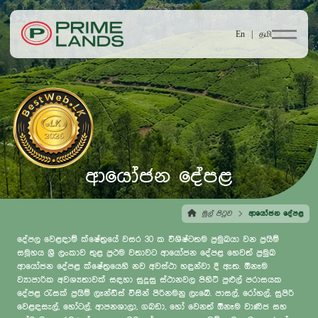
En |
தமி
ආයෝජන දේපළ
මුල් පිටුව
ආයෝජන දේපළ
දේපල වෙළඳාම් ක්ෂේත්‍රයේ වසර 30 ක විශිෂ්ටතම ප්‍රමුඛයා වන ප්‍රයිම්
සමූහය ශ්‍රී ලංකාව තුළ ප්‍රථම වතාවට ආයෝජන දේපළ හෙවත් ප්‍රමුඛ
ආයෝජන දේපළ ක්ෂේත්‍රයෙහි නව අවස්ථා හඳුන්වා දී ඇත. ඕනෑම
ව්‍යාපාරික අවශ්‍යතාවක් සඳහා සුදුසු ස්ථානවල පිහිටි පුළුල් පරාසයක
දේපළ රැසක් ප්‍රයිම් ලෑන්ඩ්ස් විසින් පිරිනමනු ලැබේ. පාසල්, රෝහල්, සුපිරි
වෙළඳසැල්, හෝටල්, ආපනශාලා, ගබඩා, හෝ වෙනත් ඕනෑම වාණිජ සහ