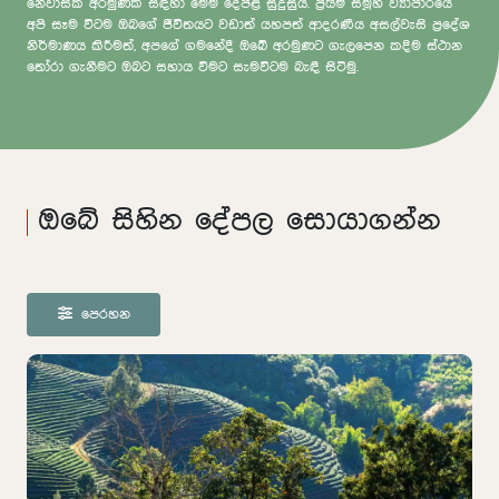
නේවාසික අරමුණක් සඳහා මෙම දේපළ සුදුසුය. ප්‍රයිම් සමූහ ව්‍යාපාරයේ
අපි සෑම විටම ඔබගේ ජීවිතයට වඩාත් යහපත් ආදරණීය අසල්වැසි ප්‍රදේශ
නිර්මාණය කිරීමත්, අපගේ ගමනේදී ඔබේ අරමුණට ගැලපෙන කදිම ස්ථාන
තෝරා ගැනීමට ඔබට සහාය වීමට සැමවිටම බැඳී සිටිමු.
ඔබේ සිහින දේපල සොයාගන්න
පෙරහන