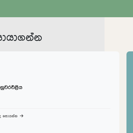
සොයාගන්න
 නුවරඑළිය
බද සොයන්න