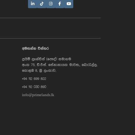
AI Assistant
අමතන්න විස්තර
ප්‍රයිම් ලෑන්ඩ්ස් (පෞද්) සමාගම
Hi, I'm Prime Bee, Your AI
අංක 75, ඩී.එස්. සේනානායක මාවත,, බොරැල්ල,
Assistant!
Tap the Call button above to talk
කොළඹ 8, ශ්‍රී ලංකාව,
with me, or simply type your
+94 112 699 822
message below and I'll be happy to
help.
+94 112 030 890
info@primelands.lk