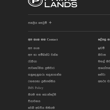
ජනප්‍රිය සෙවුම්
අප ගැන සහ Contact
දේපල ස
අප ගැන
ඉඩම්
අප හා සම්බන්ධ වන්න
නිවාස
රැකියා
මහල් නි
පාරිභෝගික ප්‍රතිචාර
ආයෝජන
ගනුදෙනුකරු හඳුනාගන්න
සේවා
රහස්‍යතා ප්‍රතිපත්තිය
අතථ්‍ය ච
IMS Policy
නියම සහ කොන්දේසි
වියාචනය
වෙබ් අඩවිය සිතියම