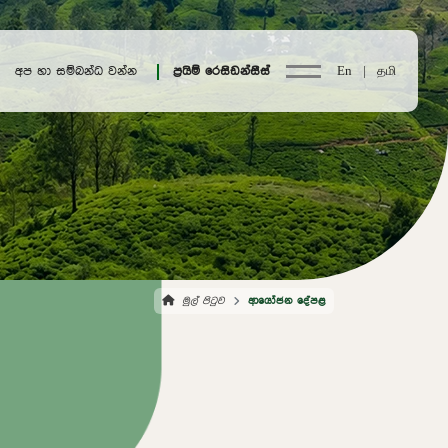
අප හා සම්බන්ධ වන්න
ප්‍රයිම් රෙසිඩන්සීස්
En |
தமி
මුල් පිටුව
ආයෝජන දේපළ