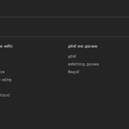
හ සේවා
පුවත් සහ ප්‍රකාශන
පුවත්
අන්තර්ජාල ප්‍රකාශන
වාස
බ්ලොග්
 දේපළ
ාරිකාව