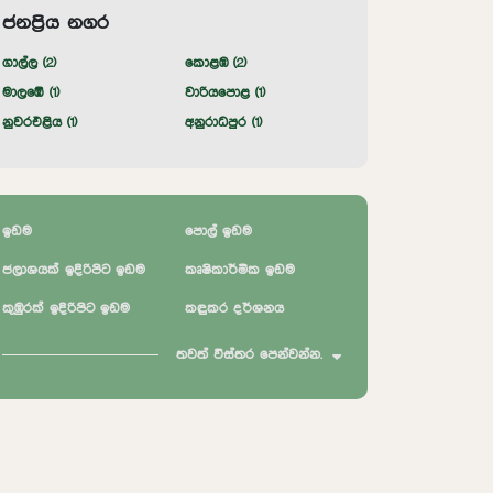
ජනප්‍රිය නගර
ගාල්ල (
2
)
කොළඹ (
2
)
මාලඹේ (
1
)
වාරියපොළ (
1
)
නුවරඑළිය (
1
)
අනුරාධපුර (
1
)
ඉඩම
පොල් ඉඩම
ජලාශයක් ඉදිරිපිට ඉඩම
කෘෂිකාර්මික ඉඩම
කුඹුරක් ඉදිරිපිට ඉඩම
කඳුකර දර්ශනය
තවත් විස්තර පෙන්වන්න.