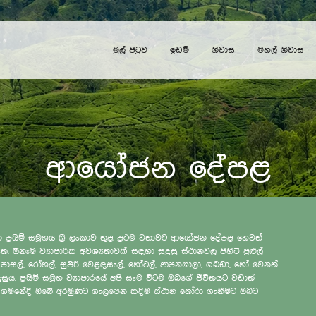
මුල් පිටුව
ඉඩම්
නිවාස
මහල් නිවාස
ආයෝජන දේපළ
න ප්‍රයිම් සමූහය ශ්‍රී ලංකාව තුළ ප්‍රථම වතාවට ආයෝජන දේපළ හෙවත්
. ඕනෑම ව්‍යාපාරික අවශ්‍යතාවක් සඳහා සුදුසු ස්ථානවල පිහිටි පුළුල්
බේ. පාසල්, රෝහල්, සුපිරි වෙළඳසැල්, හෝටල්, ආපනශාලා, ගබඩා, හෝ වෙනත්
 ප්‍රයිම් සමූහ ව්‍යාපාරයේ අපි සෑම විටම ඔබගේ ජීවිතයට වඩාත්
පගේ ගමනේදී ඔබේ අරමුණට ගැලපෙන කදිම ස්ථාන තෝරා ගැනීමට ඔබට