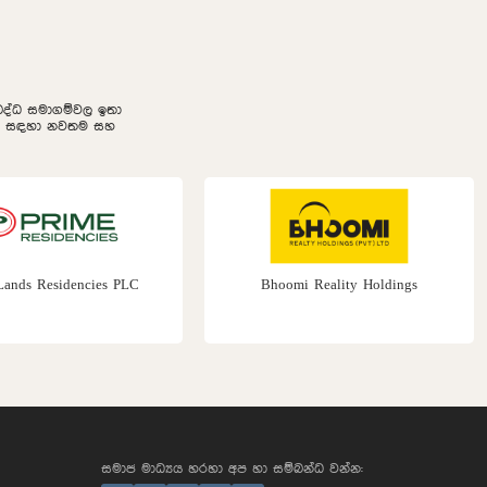
නුබද්ධ සමාගම්වල ඉතා
ලීම සඳහා නවතම සහ
Lands Residencies PLC
Bhoomi Reality Holdings
සමාජ මාධ්‍යය හරහා අප හා සම්බන්ධ වන්න: