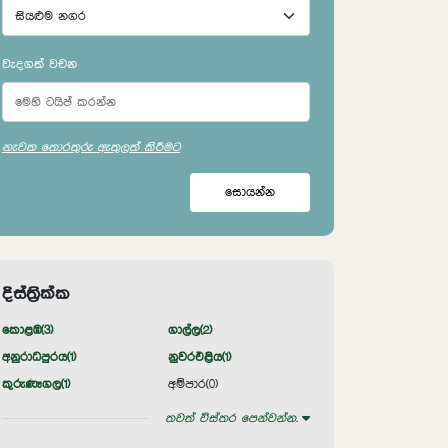
වැදගත් වචන
නැවත තොරතුරු ඇතුලත් කිරීමට
සොයන්න
දිස්ත්‍රික්ක
කොළඹ(
3
)
ගාල්ල(
2
)
අනුරාධපුරය(
1
)
නුවරඑළිය(
1
)
කුරුණෑගල(
1
)
අම්පාර(
0
)
තවත් විස්තර පෙන්වන්න.