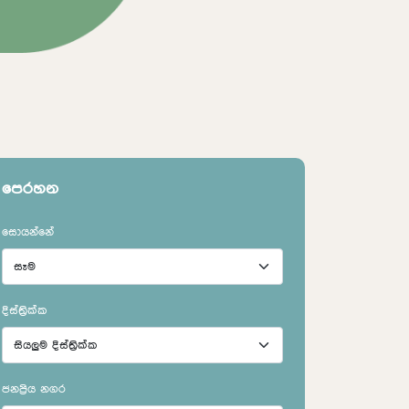
පෙරහන
සොයන්නේ
දිස්ත්‍රික්ක
ජනප්‍රිය නගර