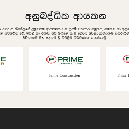
අනුබද්ධිත ආයතන
සංවර්ධන ක්ෂේත්‍රයේ ප්‍රමුඛතම ආයතනය වන ප්‍රයිම් ව්‍යාපාර සමුහය, සමගම හා අ
ින් සමන්විත වේ. ඔවුන් හා එක්ව, අපි ඔබගේ සෑම දේපල අවශ්‍යතාවයක්ම සපුරා
වටිනාකම මත පදනම් වූ නිමවුම් නිර්මාණය කරන්නෙමු.
Prime Construction
Prime 