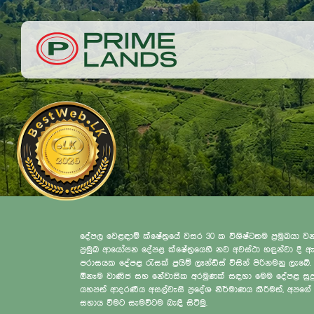
දේපල වෙළඳාම් ක්ෂේත්‍රයේ වසර 30 ක විශිෂ්ටතම ප්‍රමුඛයා ව
ප්‍රමුඛ ආයෝජන දේපළ ක්ෂේත්‍රයෙහි නව අවස්ථා හඳුන්වා දී ඇත
පරාසයක දේපළ රැසක් ප්‍රයිම් ලෑන්ඩ්ස් විසින් පිරිනමනු ලැ
ඕනෑම වාණිජ සහ නේවාසික අරමුණක් සඳහා මෙම දේපළ සුදුසුය.
යහපත් ආදරණීය අසල්වැසි ප්‍රදේශ නිර්මාණය කිරීමත්, අ
සහාය වීමට සැමවිටම බැඳී සිටිමු.