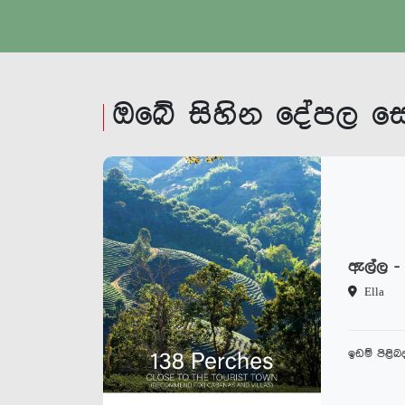
ඔබේ සිහින දේපල 
ඇල්ල -
Ella
ඉඩම් පිළි