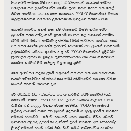
වන ප්‍රයිම් සමූහය (Prime Group),
කිරිබත්ගොඩ නගරයේ ඉදිවන
විශාලතම සහ සුඛෝපභෝගී මෙන්ම ප්‍රථම නවීන නිවාස සහ මහල්
නිවාස සංකීර්ණ නගරය ලෙස සැලකෙන "YOLO" ව්‍යාපෘතියේ මංගල
ශිලාප්‍රතිෂ්ඨාපන උත්සවය උත්කර්ෂවත් අන්දමින් පවත්වා ඇත.
කොළඹ නාගරික අහස් කුස නව මානයකට ඔසවා තබන මෙම
සුවිශේෂී ජීවන අත්දැකීමේ ඉදිකිරීම් කටයුතු නිල වශයෙන් ආරම්භ
කිරීම මෙම මුල්ගල තැබීමේ උත්සවය මඟින් සනිටුහන් කෙරුණු අතර,
එය සජීවී මෙන්ම සුවිශේෂී ප්‍රජාවක් වෙනුවෙන් නව ප්‍රමිතීන් බිහිකිරීමේ
උද්යෝගිමත් ගමනක ආරම්භය ද වේ.
YOLO ව්‍යාපෘතියේ ඉදිකිරීම්
ක්‍රියාවලිය පුරාවටම ඉහළම ගුණාත්මකභාවය සහ විශ්වසනීයත්වය
සහතික කරමින් එහි කටයුතු සිදු කරනු ලබයි.
මෙම අවස්ථාව සඳහා ප්‍රයිම් සමූහයේ සභාපති සහ සම-සභාපතිනී
ඇතුළු සම්භාවනීය අමුත්තන් සහ මෙහි අභිමානවත් අනාගත නිවාස
හිමියන් පිරිසක් සහභාගී වූහ.
මේ පිළිබඳව සිය උද්යෝගය ප්‍රකාශ කරමින් ප්‍රයිම් ලෑන්ඩ්ස් (පුද්)
සමාගමේ [Prime Lands (Pvt) Ltd] ප්‍රධාන විධායක නිලධාරී (CEO)
රුමින්ද රන් crappy මහතා මෙසේ පැවසීය,
"YOLO ව්‍යාපෘතියේ
මුල්ගල තැබීමත් සමඟ අපි හුදෙක් ඉදිකිරීම් කටයුතු ආරම්භ කරනවා
පමණක් නොවෙයි – අපි ශ්‍රී ලංකාවේ නූතන නාගරික ජීවන රටාවේ
අනාගතය පිළිබඳ දුරදක්නා දැක්මක් දියත් කරනවා.
අපි පොරොන්දු
වූ දේ පමණක් නොව,
ඊටත් වඩා වැඩි යමක් පාරිභෝගිකයා වෙත