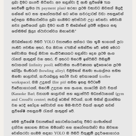
ලබා දීමට කැපවී සිටිනවා.
අප හඳුන්වා දී ඇති සුවිශේෂී 1%ක
ගෙවීමේ ක්‍රමය (1% payment plan) හරහා ප්‍රථම වතාවට නිවසක් මිලදී
ගන්නන් හට සහ ආයෝජකයින් හට වෙන කවරදාටත් වඩා පහසුවෙන්
දේපළක හිමිකාරිත්වය ලබා ගැනීමට අවස්ථාව උදා වෙනවා.
මෙවැනි
නව්‍ය ප්‍රවේශයක් ලබා දීමට හැකි වී තිබෙන්නේ ප්‍රයිම් සමූහය සතු
ශක්තිමත් මූල්‍ය ස්ථාවරත්වය නිසාවෙනි.
"
කිරිබත්ගොඩ පිහිටි YOLO ව්‍යාපෘතිය අක්කර 13ක භූමි භාගයක් පුරා
පැතිරී පවතින අතර,
එය නිවාස 476කින් සමන්විත වේ.
මෙහි මෙරට
නේවාසික මහල් නිවාස සංකීර්ණයකට හඳුන්වා දෙන ප්‍රථම අංග
රැසක් ඇතුළත් වන අතර,
ඒ අතරට මනරම් ඉන්ෆිනිටි පිහිනුම්
තටාකයක් (infinity pool),
නේවාසික සංකීර්ණයක ඉදිකෙරෙන ප්‍රථම
බෝලිං මංතීරුව (bowling alley),
එළිමහන් සිනමා සංකල්පය සහිත
සිනමා ශාලාවක්,
කාර්යබහුල කෝපි වැඩ අවකාශයක් (coffee
workspace),
ගිනි උදුනක් (fire pit) සහිත ඉහළ මට්ටමේ
විවේකාගාරයක්,
මනරම් උද්‍යාන සහ අංගන,
කැරෝකී බාර් එකක්
(Karaoke Bar),
ව්‍යායාම ශාලාවක් සහ ක්‍රොස්ෆිට් මධ්‍යස්ථානයක් (gym
and CrossFit centre),
පැඩල් ටෙනිස් පිටියක්,
කාසි මඟින් ක්‍රියාත්මක
වන රෙදි සෝදන සේවාවක් සහ මිනි-මාර්ට් එකක් ඇතුළු තවත්
සුවිශේෂී පහසුකම් රැසක් ඇතුළත් වේ.
මෙම සුවිශේෂී ව්‍යාපෘතියේ කොටස්කරුවෙකු වීමට කැමැත්තක්
දක්වන අනාගත නිවාස හිමියන්ට සහ ආයෝජකයින්ට සිය නිවහන
වෙන්කරවා ගැනීම සඳහා YOLO හි පිහිටි විකුණුම් ප්‍රදර්ශනාගාරය