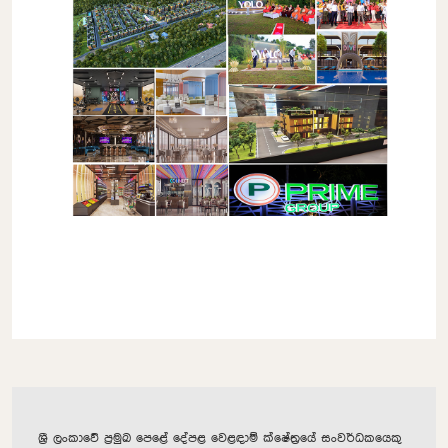
ශ්‍රී ලංකාවේ ප්‍රමුඛ පෙළේ දේපළ වෙළඳාම් ක්ෂේත්‍රයේ සංවර්ධකයෙකු