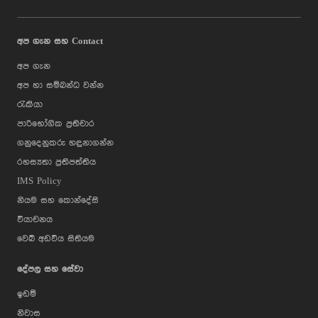
කරයි: එනම්, මෙම දිවයින තුළ නවතම මරීනා ජීවන රටාවක් (marina
living) බිහිවන විට, ශ්‍රී ලංකාව ඩුබායි, සිංගප්පූරුව සහ හොංකොං
වැනි ගෝලීය සන්නාමයන් සමඟ එක පෙළට තැබීමයි.
අප ගැන සහ Contact
අප ගැන
අප හා සම්බන්ධ වන්න
රැකියා
පාරිභෝගික ප්‍රතිචාර
ගනුදෙනුකරු හඳුනාගන්න
රහස්‍යතා ප්‍රතිපත්තිය
IMS Policy
නියම සහ කොන්දේසි
වියාචනය
වෙබ් අඩවිය සිතියම
දේපල සහ සේවා
ඉඩම්
නිවාස