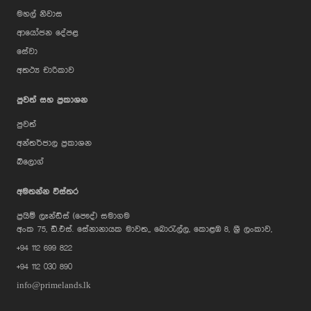
මහල් නිවාස
ආයෝජන දේපළ
සේවා
අතථ්‍ය චාරිකාව
පුවත් සහ ප්‍රකාශන
පුවත්
අන්තර්ජාල ප්‍රකාශන
බ්ලොග්
AI Assistant
අමතන්න විස්තර
ප්‍රයිම් ලෑන්ඩ්ස් (පෞද්) සමාගම
Hi, I'm Prime Bee, Your AI
අංක 75, ඩී.එස්. සේනානායක මාවත,, බොරැල්ල, කොළඹ 8, ශ්‍රී ලංකාව,
Assistant!
+94 112 699 822
Tap the Call button above to talk
with me, or simply type your
+94 112 030 890
message below and I'll be happy to
help.
info@primelands.lk