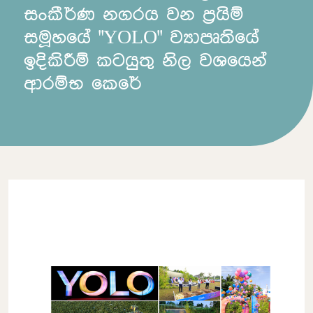
සංකීර්ණ නගරය වන ප්‍රයිම්
සමූහයේ "YOLO" ව්‍යාපෘතියේ
ඉදිකිරීම් කටයුතු නිල වශයෙන්
ආරම්භ කෙරේ