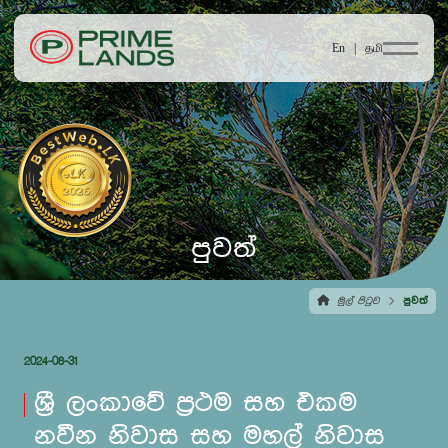
En |
தமி
පුවත්
මුල් පිටුව
පුවත්
2024-08-31
ශ්‍රී ලංකාවේ ප්‍රථම සහ එකම
නවීන නිවාස සහ මහල් නිවාස