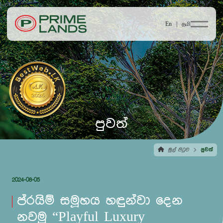
En |
தமி
පුවත්
මුල් පිටුව
පුවත්
2024-08-05
ප්රයිම් සමූහය හඳුන්වා දෙන
නවමු “Playful Luxury