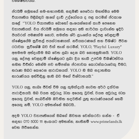
විශේෂත්වයකි.
ප්
රයිම් සමූහයේ සම
-
සභාපතිනි
,
සඳමිණි පෙරේරා මහත්මිය මෙම
ව්
යාපෘතිය පිළිබඳව ඇගේ දැඩි උද්
යෝගය ද පළ කරමින් ප්
රකාශ
කළේ
“YOLO
ව්
යාපෘතිය බොහෝ අංශයන්ගෙන් කැපී පෙනෙන
ව්‍යාපෘතියක්
.
එය ප්
රයිම් සමූහය සඳහා අති සාර්ථක දැවැන්ත ඉදිරි
පියවරක් පමණක්ම නොව
,
සමස්ත ශ්
රී ලාංකේය දේපළ වෙළඳාම්
ක්ෂේත්‍රයේම සුවිසල් ජයග්
රහණයක්
.
නව්
යකරණයේ සහ විශිෂ්ට ජීවන
රටාවක සුවිශේෂී බව එක් තැන් කරමින්
, YOLO, "Playful Luxury"
අසමසම අත්දැකීම ඔබ වෙත ලබා දෙන බව නොඅනුමානයි
. YOLO
යනු
,
දේපළ වෙළඳාම් ක්ෂේත්‍රයට ලබා දිය හැකි උපරිම විශිෂ්ටත්වය
සහිත විචිත්
ර මෙන්ම ජව සම්පන්න ප්
රජාවක කොටස්කරුවෙකු වීමට
,
තරුණ ඔබට කෙරෙන ආරාධනයක්
. YOLO
හි ඔබ සදාතනික
තාරුණ්
යය අත්විඳිනු ඇති බව මගේ විශ්වාසයයි
.”
YOLO
යනු
,
සැබෑ ජීවත් වීම යනු කුමක්දැයි නැවත අර්ථ දක්වන
පාරාදීසයයි
.
ඔබ වයස අවුරුදු
30
ක අයෙකු වුවත්
,
වයස අවුරුදු
60
ක
අයෙකු වුවත්
,
සැබවින්ම නිර්භීත හදවතින් යුතු තාරුණ්
යයෙන් හෙබි
අයෙකු නම්
, YOLO
අමතන්නේ ඔබටයි
...
අදම
YOLO
ව්‍යාපෘතියෙන්
ඔබගේ
නිවහන
වෙන්කරවා
ගන්න
-
ඒ
සඳහා
070 5000 111
අංකයට
අමතන්න
,
නැතිනම්
www.primelands.lk
වෙත
පිවිසෙන්න
.