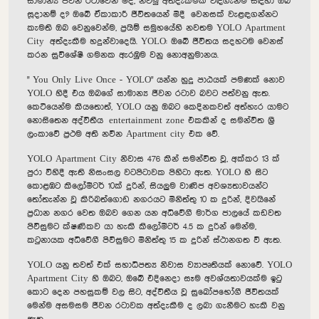
සාමාන්‍ය ජීවන රටාවෙන් මිදී
,
නවමු අත්දැකීමක් විඳගැනීම සඳහා ඔබ
සූදානම් ද
?
ඔබේ ඒකාකාරී ජීවිතයෙන් මිදී වෙනසක් වැළඳගන්නට
කැමති ඔබ වෙනුවෙන්ම
,
ප්‍රයිම් සමුහයේහි නවතම
YOLO Apartment
City
අත්දැකීම හදුන්වාදෙයි.
YOLO:
ඔබේ ජීවිතය සදහටම වෙනස්
කරන සුවිශේෂී ගමනක ඇරඹුම වනු නොඅනුමානය.
"
You Only Live Once - YOLO"
යන්න හුදු පාඨයක් පමණක් නොව
YOLO
හිදී එය ඔබගේ සාමාන්‍ය ජීවන රටාව බවට පත්වනු ඇත.
කෙටියෙන්ම කියතොත්
, YOLO
යනු ඔබට කෙදිනකවත් අත්හැර යාමට
නොසිතෙන අද්විතීය
entertainment zone
එකකින් ද සමන්විත ශ්‍රී
ලංකාවේ ප්‍රථම අති නවීන
Apartment city
එක වේ.
YOLO Apartment City
නිවාස
476
කින් සමන්විත වූ
,
අක්කර
13
ක්
පුරා විහිදී ඇති නිසංසල වටපිටාවක පිහිටා ඇත.
YOLO
හි සිට
කොළඹට කිලෝමීටර්
10
ක් දුරින්
,
සියලුම වාණිජ අවශ්‍යතාවයන්ට
තෝතැන්න වූ කිරිබත්ගොඩ නගරයට මිනිත්තු
10
ක දුරින්
,
දිවයිනේ
ප්‍රධාන නගර වෙත ඔබව ගෙන යන අධිවේගී මාර්ග ජාලයේ කඩවත
පිවිසුමට ක්ෂණිකව යා හැකි කිලෝමීටර්
4.5
ක දුරින් මෙන්ම
,
කටුනායක අධිවේගී පිවිසුමට මිනිත්තු
15
ක දුරින් ස්ථානගත වී ඇත.
YOLO
යනු තවත් එක් සහාධිපත්‍ය නිවාස ව්‍යාපෘතියක් නොවේ
.
YOLO
Apartment City
හි
ඔබට,
ඔබේ එදිනෙදා සෑම අවශ්
යතාවයක්ම ඉටු
කොට දෙන පහසුකම් වල සිට
,
අද්විතීය වූ සුඛෝපභෝගී ජීවිතයක්
මෙන්ම අසමසම ජීවන රටාවක අත්දැකීම ද ලබා ගැනීමට හැකි වනු