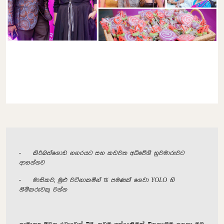
-
කිරිබත්ගොඩ
නගරයට සහ කඩවත අධිවේගී හුවමාරුවට
ආසන්නව
-
මාසිකව, මුළු වටිනාකමින් 1% පමණක් ගෙවා YOLO හි
හිමිකරුවකු වන්න