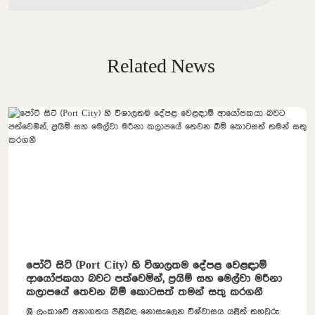
Related News
පෝට් සිටි (Port City) හි විශාලතම දේපළ වෙළඳාම්
ආයෝජකයා බවට පත්වෙමින්, ප්‍රයිම් සහ මෙල්වා මරීනා
කලාපයේ තෙවන බිම් කොටසත් තමන් සතු කරගනී
ශ්‍රී ලංකාවේ අනාගතය පිළිබඳ නොසැලෙන විශ්වාසය යළිත් තහවුරු