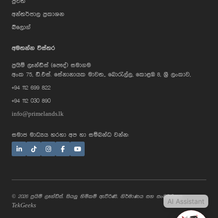
පුවත්
අන්තර්ජාල ප්‍රකාශන
බ්ලොග්
AI Assistant
අමතන්න විස්තර
ප්‍රයිම් ලෑන්ඩ්ස් (පෞද්) සමාගම
Hi, I'm Prime Bee, Your AI
අංක 75, ඩී.එස්. සේනානායක මාවත,, බොරැල්ල, කොළඹ 8, ශ්‍රී ලංකාව,
Assistant!
+94 112 699 822
Tap the Call button above to talk
with me, or simply type your
+94 112 030 890
message below and I'll be happy to
help.
info@primelands.lk
සමාජ මාධ්‍යය හරහා අප හා සම්බන්ධ වන්න:
© 2026 ප්‍රයිම් ලෑන්ඩ්ස්. සියලු හිමිකම් ඇවිරිණි. නිර්මාණය සහ සංවර්ධනය
AI Assistant
TekGeeks