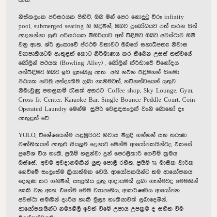
ඇත.
නිස්කලංක පරිසරයක පිහිටි
,
ඔබ මින් පෙර නොදුටු විරූ
infinity
pool, submerged seating
හි හිදිමින්
,
ඔබව ප්‍රබෝධයට පත් කරන සිත්
ඇදගන්නා සුළු පරිසරයක මිහිරියාව අත් විඳීමට ඔබට අවස්ථාව හිමි
වනු ඇත. ශ්
රී ලංකාවේ ප්
රථම වතාවට ඔබගේ සහාධිපත්‍ය නිවාස
ව්‍යාපෘතියටම ඇතුළත් කොට නිර්මාණය කර තිබෙන උසස් තත්වයේ
බෝලින් පථයක (Bowling Alley)
,
බෝලින් ක්
රීඩාවේ විනෝදය
අත්විඳීමට ඔබට ඉඩ ලැබෙනු ඇත. අති නවීන එළිමහන් සිනමා
පීඨයක නවමු අත්දැකීම ලබා ගැනීමටත්, නවීනත්වයෙන් යුතුව
නිමැවුණු පහසුකම් රැසක් අතරට Coffee shop,
Sky Lounge, Gym,
Cross fit Center, Karaoke Bar, Single Bounce Peddle Court, Coin
Operated Laundry
මෙන්ම
සුපිරි වෙළඳසැලක් වැනි බොහෝ දෑ
ඇතුළත් වේ
.
YOLO,
විශේෂයෙන්ම පළමුවරට නිවාස මිලදී ගන්නන් සහ තරුණ
වෘත්තිකයන් ඇතුළු සියලුම දෙනාට මෙන්ම ආයෝජකයින්ටද එකසේ
ප්‍රවේශ විය හැකි
,
ප්‍රයිම් හඳුන්වා දුන් පෙරළිකාරී ගෙවීම් ක්‍රමය
ඔස්සේ
,
අවම අවදානමකින් යුතු පොලී රහිත
,
ප්‍රයිම්
1%
මාසික වාරික
ගෙවීමේ සැලැස්ම ක්‍රියාත්මක වෙයි. ආයෝජකයින්ට තම ආයෝජනය
දෙගුණ කර ගනිමින්
,
සැලකිය යුතු ආදායමක් ලබා ගැන්මටද මෙමඟින්
හැකි වනු ඇත. එසේම මෙම ව්‍යාපෘතිය
,
ආකර්ෂණීය ආයෝජන
අවස්ථා සමඟින් දැරිය හැකි මුල්‍ය හැකියාවක් ලබාදෙමින්
,
ආයෝජකයින්ට නම්‍යශීලී ඉවත් වීමේ උපාය උපක්‍රම ද සහිත වීම