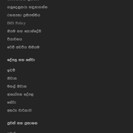
ගනුදෙනුකරු හඳුනාගන්න
රහස්‍යතා ප්‍රතිපත්තිය
IMS Policy
නියම සහ කොන්දේසි
වියාචනය
වෙබ් අඩවිය සිතියම
දේපල සහ සේවා
ඉඩම්
නිවාස
මහල් නිවාස
ආයෝජන දේපළ
සේවා
අතථ්‍ය චාරිකාව
පුවත් සහ ප්‍රකාශන