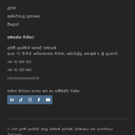
පුවත්
අන්තර්ජාල ප්‍රකාශන
බ්ලොග්
අමතන්න විස්තර
ප්‍රයිම් ලෑන්ඩ්ස් (පෞද්) සමාගම
AI Assistant
අංක 75, ඩී.එස්. සේනානායක මාවත,, බොරැල්ල, කොළඹ 8, ශ්‍රී ලංකාව,
+94 112 699 822
+94 112 030 890
Hi, I'm Prime Bee, Your AI
info@primelands.lk
Assistant!
Tap the Call button above to talk
with me, or simply type your
සමාජ මාධ්‍යය හරහා අප හා සම්බන්ධ වන්න:
message below and I'll be happy to
help.
© 2026 ප්‍රයිම් ලෑන්ඩ්ස්. සියලු හිමිකම් ඇවිරිණි. නිර්මාණය සහ සංවර්ධනය
TekGeeks