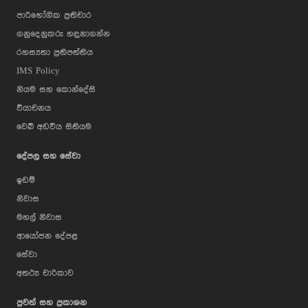
පාරිභෝගික ප්‍රතිචාර
ගනුදෙනුකරු හඳුනාගන්න
රහස්‍යතා ප්‍රතිපත්තිය
IMS Policy
නියම සහ කොන්දේසි
වියාචනය
වෙබ් අඩවිය සිතියම
දේපල සහ සේවා
ඉඩම්
නිවාස
මහල් නිවාස
ආයෝජන දේපළ
සේවා
අතථ්‍ය චාරිකාව
පුවත් සහ ප්‍රකාශන