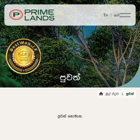
En |
தமி
පුවත්
මුල් පිටුව
පුවත්
පුවත් නොමැත.