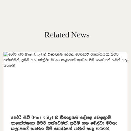
Related News
පෝට් සිටි (Port City) හි විශාලතම දේපළ වෙළඳාම්
ආයෝජකයා බවට පත්වෙමින්, ප්‍රයිම් සහ මෙල්වා මරීනා
කලාපයේ තෙවන බිම් කොටසත් තමන් සතු කරගනී